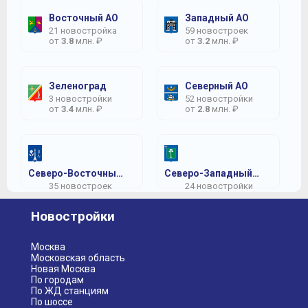
Восточный АО
Западный АО
21 новостройка
59 новостроек
от
3.8
млн. ₽
от
3.2
млн. ₽
Зеленоград
Северный АО
3 новостройки
52 новостройки
от
3.4
млн. ₽
от
2.8
млн. ₽
Северо-Восточный АО
Северо-Западный АО
35 новостроек
24 новостройки
от
3
млн. ₽
от
4.1
млн. ₽
Новостройки
Центральный АО
Южный АО
41 новостройка
34 новостройки
от
6.5
млн. ₽
от
2.2
млн. ₽
Москва
Московская область
Новая Москва
По городам
По ЖД станциям
По шоссе