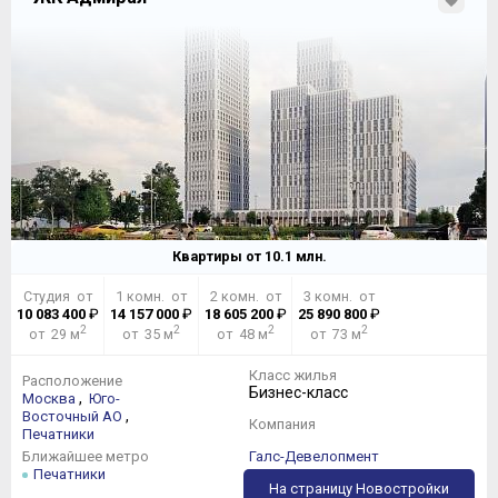
Квартиры от
10.1
млн.
Студия от
1 комн. от
2 комн. от
3 комн. от
10 083 400
₽
14 157 000
₽
18 605 200
₽
25 890 800
₽
2
2
2
2
от 29 м
от 35 м
от 48 м
от 73 м
Класс жилья
Расположение
Бизнес-класс
,
Москва
Юго-
,
Восточный АО
Компания
Печатники
Ближайшее метро
Галс-Девелопмент
Печатники
На страницу Новостройки