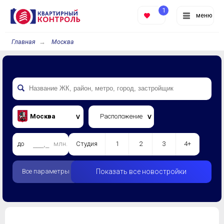
1
меню
Главная
Москва
Москва
Расположение
до
млн.
Студия
1
2
3
4+
Все параметры
Показать все новостройки