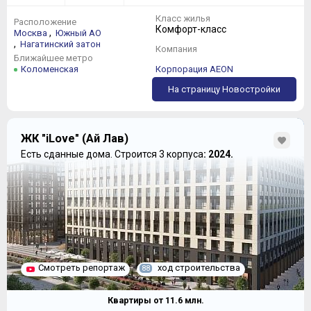
Класс жилья
Расположение
Комфорт-класс
,
Москва
Южный АО
,
Нагатинский затон
Компания
Ближайшее метро
Коломенская
Корпорация AEON
На страницу Новостройки
ЖК "iLove" (Ай Лав)
Есть сданные дома.
Строится 3 корпуса
: 2024.
Смотреть репортаж
ход строительства
88
Квартиры от
11.6
млн.