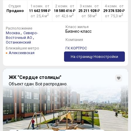
Студия
1 комн. от
2 комн. от
3 комн. от
4 комн. от
Продано
11 642 598
₽
18 580 416
₽
25 211 928
₽
29 374 530
₽
2
2
2
2
от 25,4 м
от 42,6 м
от 58 м
от 75,3 м
Класс жилья
Расположение
Бизнес-класс
,
Москва
Северо-
,
Восточный АО
Компания
Останкинский
Ближайшее метро
ГК КОРТРОС
Алексеевская
На страницу Новостройки
ЖК "Сердце столицы"
Объект сдан.
Всё распродано.