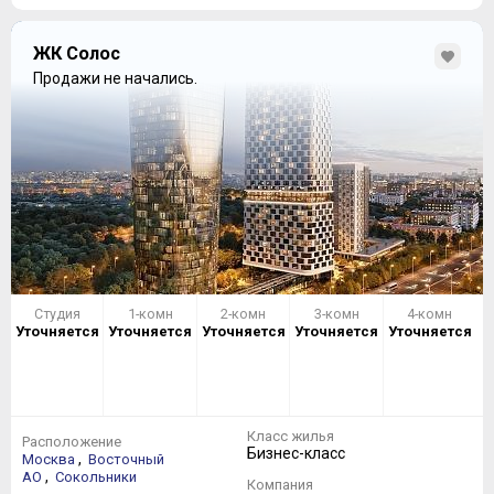
ЖК Солос
Продажи не начались.
Студия
1-комн
2-комн
3-комн
4-комн
Уточняется
Уточняется
Уточняется
Уточняется
Уточняется
Класс жилья
Расположение
Бизнес-класс
,
Москва
Восточный
,
АО
Сокольники
Компания