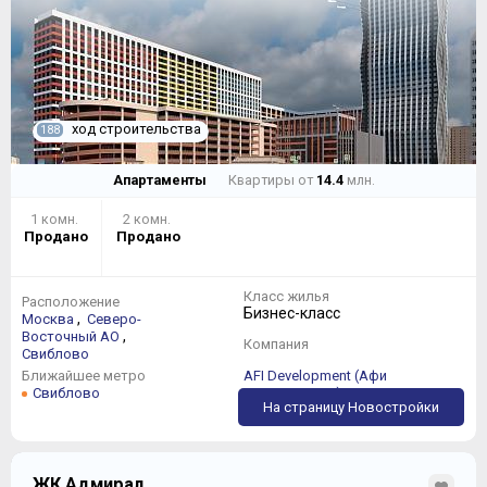
ход строительства
188
Апартаменты
Квартиры от
14.4
млн.
1 комн.
2 комн.
Продано
Продано
Класс жилья
Расположение
Бизнес-класс
,
Москва
Северо-
,
Восточный АО
Компания
Свиблово
Ближайшее метро
AFI Development (Афи
Свиблово
Девелопмент)
На страницу Новостройки
ЖК Адмирал