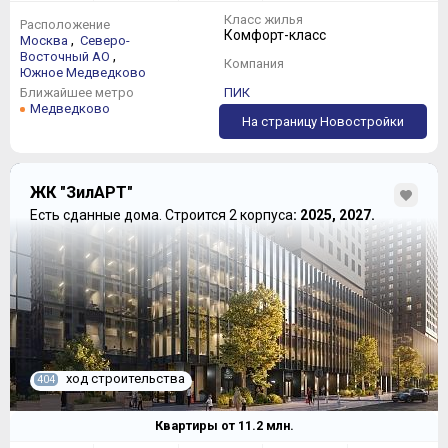
Класс жилья
Расположение
Комфорт-класс
,
Москва
Северо-
,
Восточный АО
Компания
Южное Медведково
Ближайшее метро
ПИК
Медведково
На страницу Новостройки
ЖК "ЗилАРТ"
Есть сданные дома.
Строится 2 корпуса
: 2025, 2027.
ход строительства
404
Квартиры от
11.2
млн.