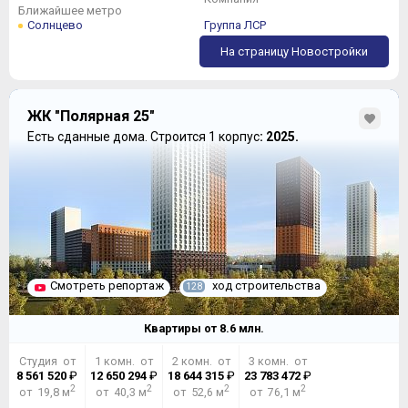
Ближайшее метро
Солнцево
Группа ЛСР
На страницу Новостройки
ЖК "Полярная 25"
Есть сданные дома.
Строится 1 корпус
: 2025.
Смотреть репортаж
ход строительства
128
Квартиры от
8.6
млн.
Студия от
1 комн. от
2 комн. от
3 комн. от
8 561 520
₽
12 650 294
₽
18 644 315
₽
23 783 472
₽
2
2
2
2
от 19,8 м
от 40,3 м
от 52,6 м
от 76,1 м