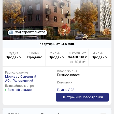
ход строительства
95
Квартиры от
34.5
млн.
Студия
1 комн.
2 комн.
3 комн. от
4 комн.
Продано
Продано
Продано
34 468 310
₽
Продано
2
от 80,8 м
Класс жилья
Расположение
Бизнес-класс
,
Москва
Северный
,
АО
Головинский
Компания
Ближайшее метро
Водный стадион
Группа ЛСР
На страницу Новостройки