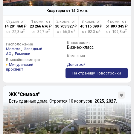
Квартиры от
14.2
млн.
Студия от
1 комн. от
2 комн. от
3 комн. от
4 комн. от
14 201 460
₽
23 266 676
₽
30 763 327
₽
40 116 090
₽
51 897 345
₽
2
2
2
2
2
от 22,3 м
от 39,7 м
от 66,5 м
от 82.3 м
от 109,8 м
Класс жилья
Расположение
Бизнес-класс
,
Москва
Западный
,
АО
Раменки
Компания
Ближайшее метро
Мичуринский
Донстрой
проспект
На страницу Новостройки
ЖК "Символ"
Есть сданные дома.
Строится 10 корпусов
: 2025, 2027.