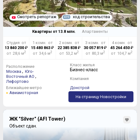
Смотреть репортаж
ход строительства
419
Квартиры от
13.8
млн.
Апартаменты
Студия от
1 комн. от
2 комн. от
3 комн. от
4 комн. от
13 840 200
₽
15 480 863
₽
22 385 838
₽
30 057 819
₽
45 264 450
₽
2
2
2
2
2
от 28,6 м
от 34,6 м
от 53,2 м
от 80,3 м
от 104,7 м
Класс жилья
Расположение
Бизнес-класс
,
Москва
Юго-
,
Восточный АО
Компания
Лефортово
Ближайшее метро
Донстрой
Авиамоторная
На страницу Новостройки
ЖК "Silver" (AFI Tower)
Объект сдан.