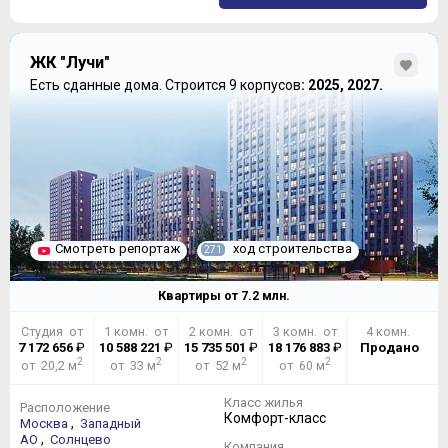
ЖК "Лучи"
Есть сданные дома.
Строится 9 корпусов
: 2025, 2027.
Смотреть репортаж
ход строительства
271
Квартиры от
7.2
млн.
Студия от
1 комн. от
2 комн. от
3 комн. от
4 комн.
7 172 656
₽
10 588 221
₽
15 735 501
₽
18 176 883
₽
Продано
2
2
2
2
от 20,2 м
от 33 м
от 52 м
от 60 м
Класс жилья
Расположение
Комфорт-класс
,
Москва
Западный
,
АО
Солнцево
Компания