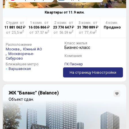
Квартиры от
11.9
млн.
Студия от
1 комн. от
2 комн. от
3 комн. от
4 комн.
11 881 062
₽
16 036 866
₽
23 774 647
₽
31 780 889
₽
Продано
2
2
2
2
от 25,5 м
от 37.57 м
от 56.59 м
от 77,4 м
Класс жилья
Расположение
Бизнес-класс
,
Москва
Южный АО
,
Москворечье-
Компания
Сабурово
Ближайшее метро
ГК Пионер
Варшавская
На страницу Новостройки
ЖК "Баланс" (Balance)
Объект сдан.