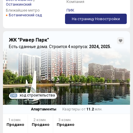
Компания
Останкинский
Ближайшее метро
ПИК
Ботанический сад
На страницу Новостройки
ЖК "Ривер Парк"
Есть сданные дома.
Строится 4 корпуса
: 2024, 2025.
ход строительства
245
Апартаменты
Квартиры от
11.2
млн.
1 комн.
2 комн.
3 комн.
Продано
Продано
Продано