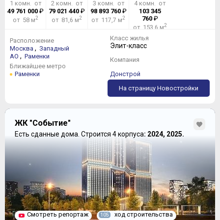
1 комн. от
2 комн. от
3 комн. от
4 комн. от
49 761 000
₽
79 021 440
₽
98 893 760
₽
103 345
2
2
2
760
₽
от 58 м
от 81,6 м
от 117,7 м
2
от 153,6 м
Класс жилья
Расположение
Элит-класс
,
Москва
Западный
,
АО
Раменки
Компания
Ближайшее метро
Раменки
Донстрой
На страницу Новостройки
ЖК "Событие"
Есть сданные дома.
Строится 4 корпуса
: 2024, 2025.
Смотреть репортаж
ход строительства
105