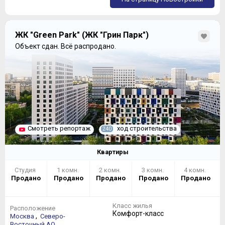
ЖК "Green Park" (ЖК "Грин Парк")
Объект сдан.
Всё распродано.
Смотреть репортаж
ход строительства
240
Квартиры
Студия
1 комн.
2 комн.
3 комн.
4 комн.
Продано
Продано
Продано
Продано
Продано
Класс жилья
Расположение
Комфорт-класс
,
Москва
Северо-
,
Восточный АО