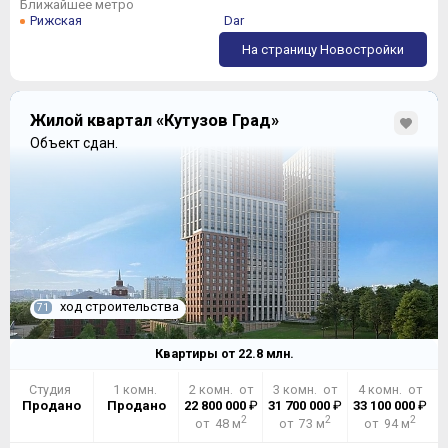
Ближайшее метро
Рижская
Dar
На страницу Новостройки
Жилой квартал «Кутузов Град»
Объект сдан.
ход строительства
71
Квартиры от
22.8
млн.
Студия
1 комн.
2 комн. от
3 комн. от
4 комн. от
Продано
Продано
22 800 000
₽
31 700 000
₽
33 100 000
₽
2
2
2
от 48 м
от 73 м
от 94 м