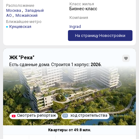
Класс жилья
Расположение
Бизнес-класс
,
Москва
Западный
,
АО
Можайский
Компания
Ближайшее метро
Кунцевская
Ingrad
На страницу Новостройки
ЖК "Река"
Есть сданные дома.
Строится 1 корпус
: 2026.
Смотреть репортаж
ход строительства
59
Квартиры от
49.8
млн.