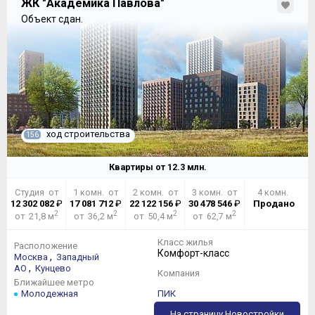
ЖК "Академика Павлова"
Объект сдан.
ход строительства
156
Квартиры от
12.3
млн.
Студия от
1 комн. от
2 комн. от
3 комн. от
4 комн.
12 302 082
₽
17 081 712
₽
22 122 156
₽
30 478 546
₽
Продано
2
2
2
2
от 21,8 м
от 36,2 м
от 50,4 м
от 62,7 м
Класс жилья
Расположение
Комфорт-класс
,
Москва
Западный
,
АО
Кунцево
Компания
Ближайшее метро
Молодежная
ПИК
На страницу Новостройки