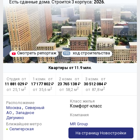
Есть сданные дома.
Строится 3 корпуса
: 2026.
Смотреть репортаж
ход строительства
195
Квартиры от
11.9
млн.
Студия от
1 комн. от
2 комн. от
3 комн. от
11 881 029
₽
17 177 802
₽
23 765 138
₽
30 512 084
₽
2
2
2
2
от 25,1 м
от 35,6 м
от 58,2 м
от 87,8 м
Класс жилья
Расположение
Комфорт-класс
,
Москва
Северный
,
АО
Западное
Компания
Дегунино
Ближайшее метро
MR Group
Селигерская
На страницу Новостройки