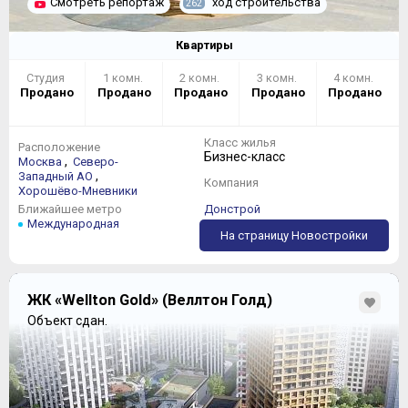
Смотреть репортаж
ход строительства
262
Квартиры
Студия
1 комн.
2 комн.
3 комн.
4 комн.
Продано
Продано
Продано
Продано
Продано
Класс жилья
Расположение
Бизнес-класс
,
Москва
Северо-
,
Западный АО
Компания
Хорошёво-Мневники
Ближайшее метро
Донстрой
Международная
На страницу Новостройки
ЖК «Wellton Gold» (Веллтон Голд)
Объект сдан.