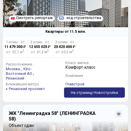
Смотреть репортаж
ход строительства
89
Квартиры от
11.5
млн.
1 комн. от
2 комн. от
3 комн. от
11 479 300
₽
12 655 020
₽
20 420 400
₽
2
2
2
от 32,1 м
от 41,3 м
от 63,6 м
Класс жилья
Расположение
Комфорт-класс
,
Москва
Юго-
,
Восточный АО
Компания
Рязанский
Ближайшее метро
Главстрой
Рязанский проспект
На страницу Новостройки
ЖК "Ленинградка 58" (ЛЕНИНГРАDКА
58)
Объект сдан.