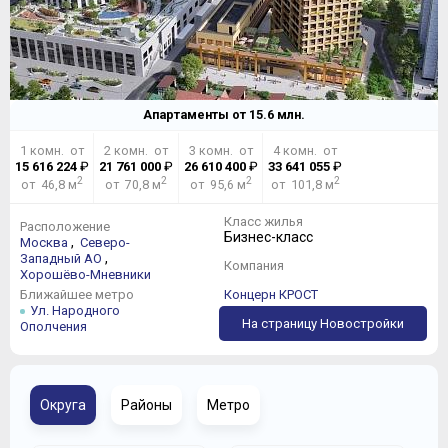
Апартаменты от
15.6
млн.
1 комн. от
2 комн. от
3 комн. от
4 комн. от
15 616 224
₽
21 761 000
₽
26 610 400
₽
33 641 055
₽
2
2
2
2
от 46,8 м
от 70,8 м
от 95,6 м
от 101,8 м
Класс жилья
Расположение
Бизнес-класс
,
Москва
Северо-
,
Западный АО
Компания
Хорошёво-Мневники
Ближайшее метро
Концерн КРОСТ
Ул. Народного
На страницу Новостройки
Ополчения
Округа
Районы
Метро