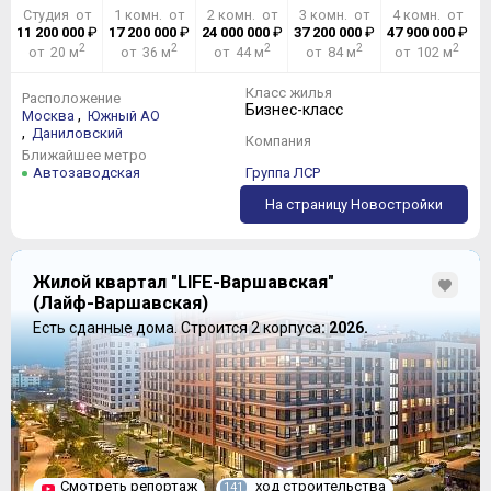
Студия от
1 комн. от
2 комн. от
3 комн. от
4 комн. от
11 200 000
₽
17 200 000
₽
24 000 000
₽
37 200 000
₽
47 900 000
₽
2
2
2
2
2
от 20 м
от 36 м
от 44 м
от 84 м
от 102 м
Класс жилья
Расположение
Бизнес-класс
,
Москва
Южный АО
,
Даниловский
Компания
Ближайшее метро
Автозаводская
Группа ЛСР
На страницу Новостройки
Жилой квартал "LIFE-Варшавская"
(Лайф-Варшавская)
Есть сданные дома.
Строится 2 корпуса
: 2026.
Смотреть репортаж
ход строительства
141