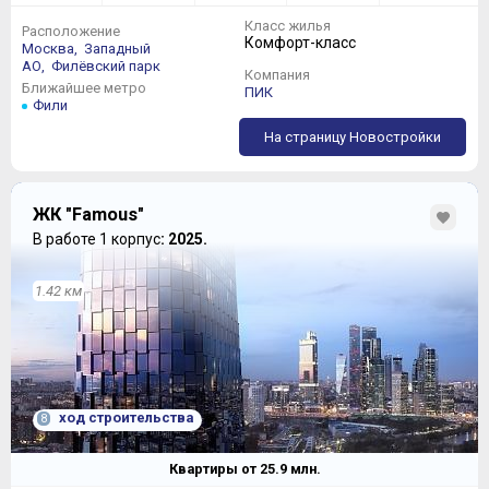
Класс жилья
Расположение
Комфорт-класс
Москва,
Западный
АО,
Филёвский парк
Компания
Ближайшее метро
ПИК
Фили
На страницу Новостройки
ЖК "Famous"
В работе 1 корпус
: 2025.
1.42 км
ход строительства
8
Квартиры от
25.9
млн.