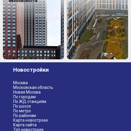
безопасности
Новостройки
Москва
Московская область
Новая Москва
По городам
По ЖД станциям
По шоссе
По метро
По районам
Карта новостроек
Карта сайта
Топ новостроек