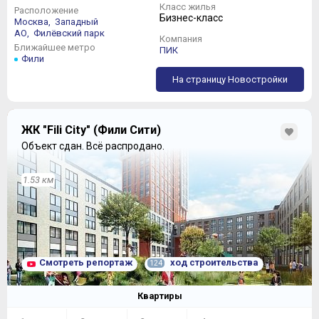
Класс жилья
Расположение
Бизнес-класс
Москва,
Западный
АО,
Филёвский парк
Компания
Ближайшее метро
ПИК
Фили
На страницу Новостройки
ЖК "Fili City" (Фили Сити)
Объект сдан.
Всё распродано.
1.53 км
Смотреть репортаж
ход строительства
124
Квартиры