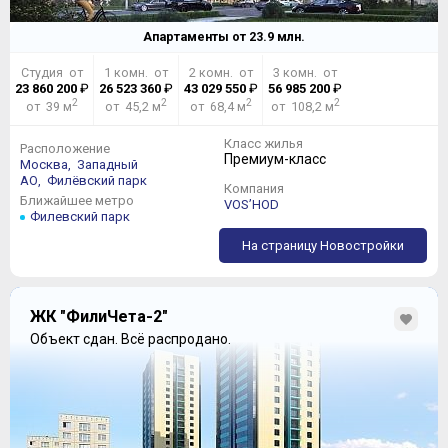
Апартаменты от
23.9
млн.
Студия от
1 комн. от
2 комн. от
3 комн. от
23 860 200
₽
26 523 360
₽
43 029 550
₽
56 985 200
₽
2
2
2
2
от 39 м
от 45,2 м
от 68,4 м
от 108,2 м
Класс жилья
Расположение
Премиум-класс
Москва,
Западный
АО,
Филёвский парк
Компания
Ближайшее метро
VOS’HOD
Филевский парк
На страницу Новостройки
ЖК "ФилиЧета-2"
Объект сдан.
Всё распродано.