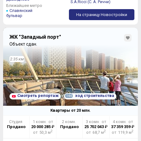
S.A.Ricci (C. А. Риччи)
Ближайшее метро
Славянский
На страницу Новостройки
бульвар
ЖК "Западный порт"
Объект сдан.
2.35 км
Смотреть репортаж
ход строительства
144
Квартиры от
20
млн.
Студия
1 комн. от
2 комн.
3 комн. от
4 комн. от
Продано
20 000 285
₽
Продано
25 702 043
₽
37 359 359
₽
2
2
2
от 50,3 м
от 68,7 м
от 119,9 м