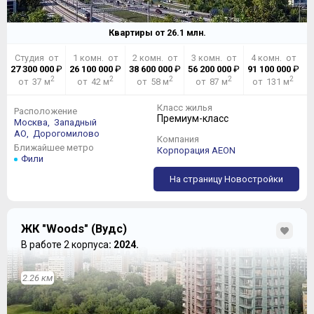
Квартиры от
26.1
млн.
Студия от
1 комн. от
2 комн. от
3 комн. от
4 комн. от
27 300 000
₽
26 100 000
₽
38 600 000
₽
56 200 000
₽
91 100 000
₽
2
2
2
2
2
от 37 м
от 42 м
от 58 м
от 87 м
от 131 м
Класс жилья
Расположение
Премиум-класс
Москва,
Западный
АО,
Дорогомилово
Компания
Ближайшее метро
Корпорация AEON
Фили
На страницу Новостройки
ЖК "Woods" (Вудс)
В работе 2 корпуса
: 2024.
2.26 км