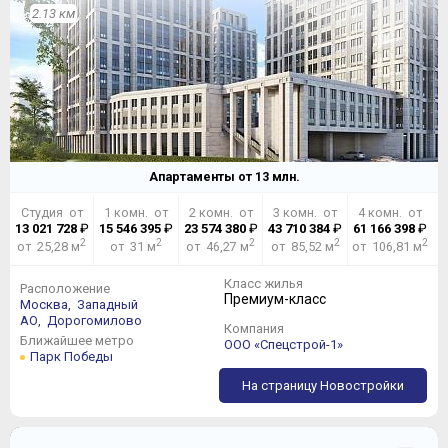
2.13 км
Апартаменты от
13
млн.
Студия от
1 комн. от
2 комн. от
3 комн. от
4 комн. от
13 021 728
₽
15 546 395
₽
23 574 380
₽
43 710 384
₽
61 166 398
₽
2
2
2
2
2
от 25,28 м
от 31 м
от 46,27 м
от 85,52 м
от 106,81 м
Класс жилья
Расположение
Премиум-класс
Москва,
Западный
АО,
Дорогомилово
Компания
Ближайшее метро
ООО «Спецстрой-1»
Парк Победы
На страницу Новостройки