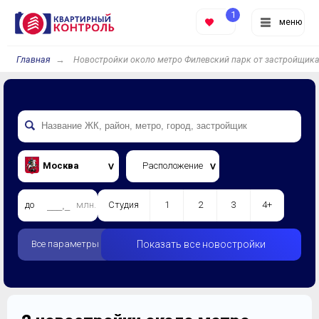
1
меню
Главная
Новостройки около метро Филевский парк от застройщик
Москва
Расположение
до
млн.
Студия
1
2
3
4+
Все параметры
Показать все новостройки