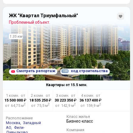
ЖК "Квартал Триумфальный"
Проблемный объект.
1.35 км
Смотреть репортаж
ход строительства
188
Квартиры от
15.5
млн.
1 комн. от
2 комн. от
3 комн. от
4 комн. от
15 500 000
₽
18 535 250
₽
30 223 350
₽
36 137 400
₽
2
2
2
2
от 64,75 м
от 75,5 м
от 142,9 м
от 159,9 м
Класс жилья
Расположение
Бизнес-класс
Москва,
Западный
АО,
Фили-
Компания
Давыдково