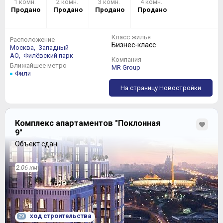
1 комн.
2 комн.
3 комн.
4 комн.
Продано
Продано
Продано
Продано
Класс жилья
Расположение
Бизнес-класс
Москва,
Западный
АО,
Филёвский парк
Компания
Ближайшее метро
MR Group
Фили
На страницу Новостройки
Комплекс апартаментов "Поклонная
9"
Объект сдан.
2.06 км
ход строительства
29