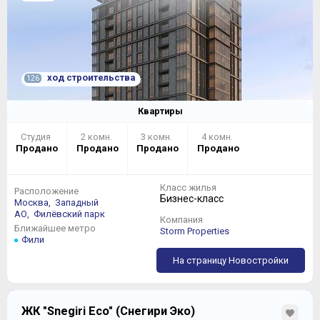
ход строительства
126
Квартиры
Студия
2 комн.
3 комн.
4 комн.
Продано
Продано
Продано
Продано
Класс жилья
Расположение
Бизнес-класс
Москва,
Западный
АО,
Филёвский парк
Компания
Ближайшее метро
Storm Properties
Фили
На страницу Новостройки
ЖК "Snegiri Eco" (Снегири Эко)