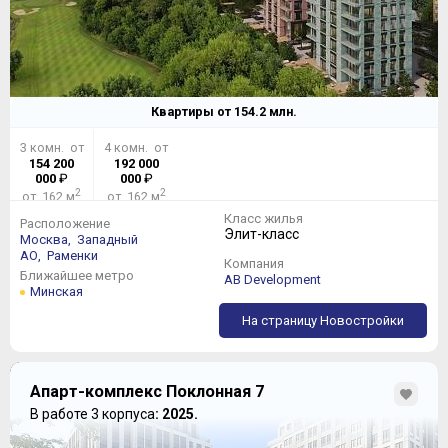
Квартиры от
154.2
млн.
3 комн. от
4 комн. от
154 200
192 000
000
₽
000
₽
2
2
от 162 м
от 162 м
Класс жилья
Расположение
Элит-класс
Москва,
Западный
АО,
Раменки
Компания
Ближайшее метро
AB Development
Минская
На страницу Новостройки
Апарт-комплекс Поклонная 7
В работе 3 корпуса
: 2025.