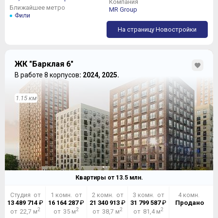
Компания
Ближайшее метро
MR Group
Фили
На страницу Новостройки
ЖК "Барклая 6"
В работе 8 корпусов
: 2024, 2025.
1.15 км
Квартиры от
13.5
млн.
Студия от
1 комн. от
2 комн. от
3 комн. от
4 комн.
13 489 714
₽
16 164 287
₽
21 340 913
₽
31 799 587
₽
Продано
2
2
2
2
от 22,7 м
от 35 м
от 38,7 м
от 81,4 м