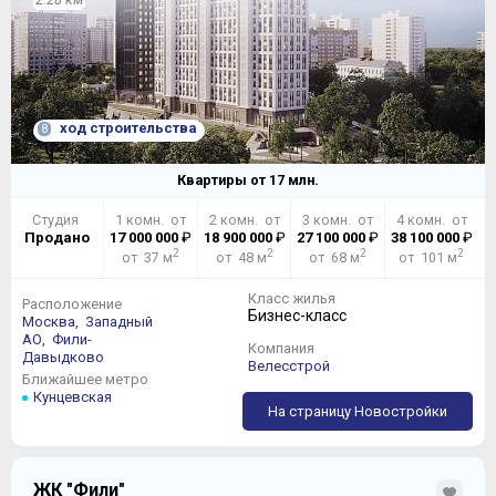
ход строительства
8
Квартиры от
17
млн.
Студия
1 комн. от
2 комн. от
3 комн. от
4 комн. от
Продано
17 000 000
₽
18 900 000
₽
27 100 000
₽
38 100 000
₽
2
2
2
2
от 37 м
от 48 м
от 68 м
от 101 м
Класс жилья
Расположение
Бизнес-класс
Москва,
Западный
АО,
Фили-
Компания
Давыдково
Велесстрой
Ближайшее метро
Кунцевская
На страницу Новостройки
ЖК "Фили"