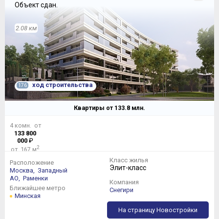
Объект сдан.
2.08 км
ход строительства
176
Квартиры от
133.8
млн.
4 комн. от
133 800
000
₽
2
от 167 м
Класс жилья
Расположение
Элит-класс
Москва,
Западный
АО,
Раменки
Компания
Ближайшее метро
Снегири
Минская
На страницу Новостройки