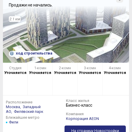
Продажи не начались.
2.1 км
ход строительства
7
Студия
1-комн
2-комн
3-комн
4-комн
Уточняется
Уточняется
Уточняется
Уточняется
Уточняется
Класс жилья
Расположение
Бизнес-класс
Москва,
Западный
АО,
Филёвский парк
Компания
Ближайшее метро
Корпорация AEON
Фили
На страницу Новостройки