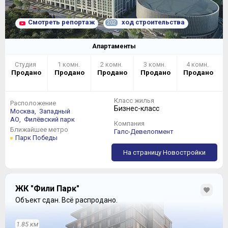
Смотреть репортаж
ход строительства
202
Апартаменты
Студия
1 комн.
2 комн.
3 комн.
4 комн.
Продано
Продано
Продано
Продано
Продано
Класс жилья
Расположение
Бизнес-класс
Москва,
Западный
АО,
Филёвский парк
Компания
Ближайшее метро
Галс-Девелопмент
Парк Победы
На страницу Новостройки
ЖК "Фили Парк"
Объект сдан.
Всё распродано.
1.85 км