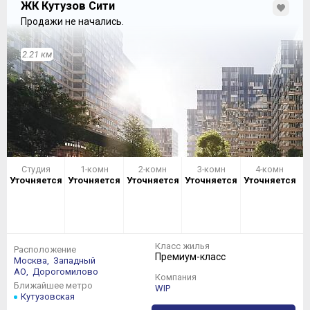
ЖК Кутузов Сити
Продажи не начались.
2.21 км
Студия
1-комн
2-комн
3-комн
4-комн
Уточняется
Уточняется
Уточняется
Уточняется
Уточняется
Класс жилья
Расположение
Премиум-класс
Москва,
Западный
АО,
Дорогомилово
Компания
Ближайшее метро
WIP
Кутузовская