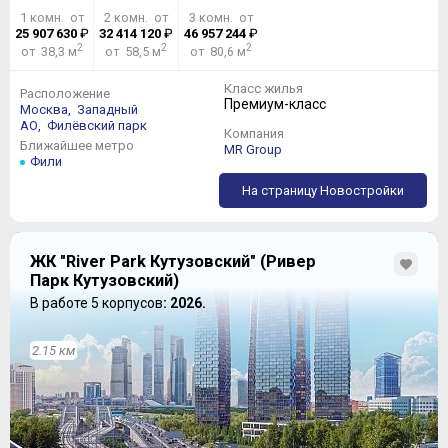
1 комн. от
2 комн. от
3 комн. от
25 907 630
₽
32 414 120
₽
46 957 244
₽
2
2
2
от 38,3 м
от 58,5 м
от 80,6 м
Класс жилья
Расположение
Премиум-класс
Москва,
Западный
АО,
Филёвский парк
Компания
Ближайшее метро
MR Group
Фили
На страницу Новостройки
ЖК "River Park Кутузовский" (Ривер
Парк Кутузовский)
В работе 5 корпусов
: 2026.
2.15 км