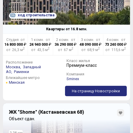
ход строительства
36
Квартиры от
16.8
млн.
Студия от
1 комн. от
2 комн. от
3 комн. от
4 комн. от
16 800 000
₽
24 940 000
₽
36 290 000
₽
48 090 000
₽
73 240 000
₽
2
2
2
2
2
от 26,3 м
от 43,5 м
от 67 м
от 68,9 м
от 115,6 м
Класс жилья
Расположение
Премиум-класс
Москва,
Западный
АО,
Раменки
Компания
Ближайшее метро
Sminex
Минская
На страницу Новостройки
ЖК "Shome" (Кастанаевская 68)
Объект сдан.
2.28 км