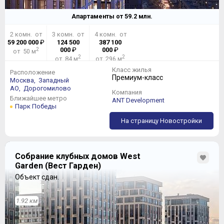
Апартаменты от
59.2
млн.
2 комн. от
3 комн. от
4 комн. от
59 200 000
₽
124 500
387 100
2
000
₽
000
₽
от 50 м
2
2
от 84 м
от 296 м
Класс жилья
Расположение
Премиум-класс
Москва,
Западный
АО,
Дорогомилово
Компания
Ближайшее метро
ANT Development
Парк Победы
На страницу Новостройки
Собрание клубных домов West
Garden (Вест Гарден)
Объект сдан.
1.92 км