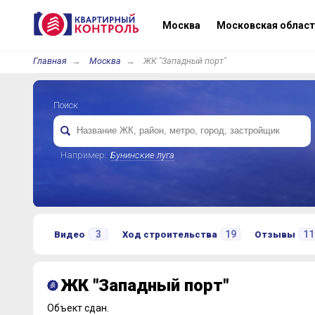
Москва
Московская област
Главная
Москва
ЖК "Западный порт"
Поиск
Например:
Бунинские луга
3
19
11
Видео
Ход строительства
Отзывы
ЖК "Западный порт"
Объект сдан.