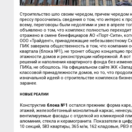
Строительство шло своим чередом, причем чередом не
прессу просочились сведения о том, что интерес к п
всему, переговоры были недолгими и уже в апреле т
объявлено о том, что комплекс полностью переходит 
отражено в смене бенефициаров АО «Порт-Сити», кот
ООО «Трайдент», принадлежащие небезызвестному Се
ПИК заверила общественность в том, что компания о
квартала (блока №1), не тронет общую концепцию про
этажности домов и реконструкции набережной. А вот 
решений и наполнения квартирного фонда без изменен
ПИКа, не обошлось. На официальном сайте ЖК «Запад
классовой принадлежности домов, но то, что продол
изначальной идеей о строительстве комплекса бизне
заранее.
НОВЫЕ РЕАЛИИ
Конструктив
блока №1
остался прежним: форма каре, 
этажей, железобетонный монолитный каркас, ненесущ
вентилируемые фасады с отделкой из клинкерной пли
алюминия, стекла и керамогранита. Показатели в ци
10 секций, 583 квартиры, 365 м/м, 162 кладовые, РВЭ п