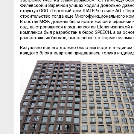
застройке участка земли размером 10,7 га между бе
Филевской и Заречной улицах ходили довольно давно,
структур ООО «Торговый дом ШАТЕР» в лице АО «Порт
строительство тогда еще Многофункционального ком
В состав МФК должны были войти жилой и офисный к
сад, выстроившиеся в ряд напротив Шелепихинской н
комплекса был разработан в бюро SPEECH, а за основ
разноэтажных блоков, выполненных в форме незамкну
Визуально все это должно было выглядеть в едином 
каждого блока-квартала придавалась толика индивид