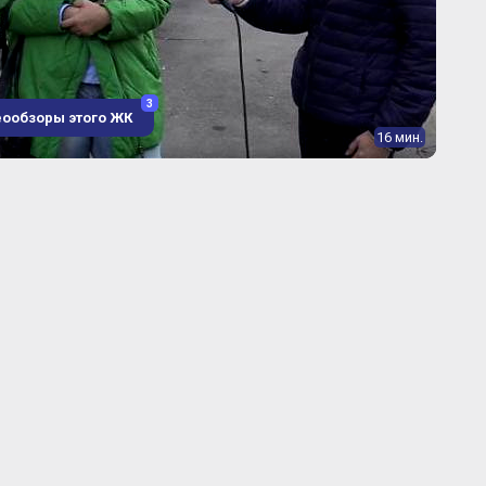
3
еообзоры этого ЖК
16 мин.