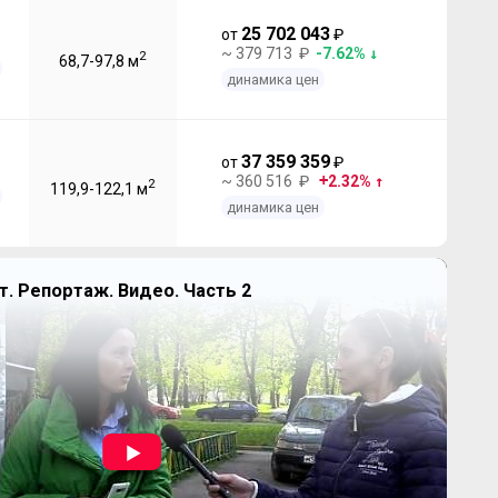
25 702 043
от
₽
~ 379 713 ₽
-7.62%
2
68,7-97,8 м
динамика цен
37 359 359
от
₽
~ 360 516 ₽
2.32%
2
119,9-122,1 м
динамика цен
. Репортаж. Видео. Часть 2