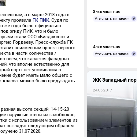
3-комнатная
спешным, а в марте 2018 года в
Уточнить наличие
роекту проявила
ГК ПИК
. Судя по
ого же года было официально
под эгиду ПИК, что и было
орыми стали ООО «Билдэкспо» и
ргею Гордееву. Пресс-служба ГК
4-комнатная
ставит неизменным проект первого
екта в части количества /
Уточнить наличие
во всем, что касается фасадных
ий, что вполне естественно для
ный порт» нет упоминания о
жение будет иметь мало общего с
ЖК Западный порт
с-класса, можно было предугадать
24.05.2017
разная высота секций: 14-15-20
ие наружные стены из газоблоков,
тки с использованием элементов из
фрах выглядят следующим образом:
олучено 31.07.2020.