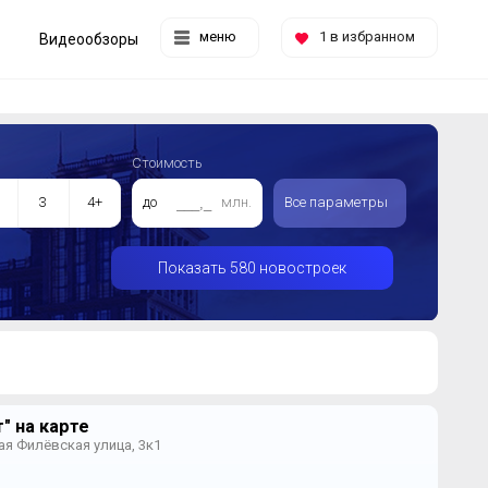
меню
1
в избранном
Видеообзоры
Стоимость
3
4+
до
млн.
Все параметры
Показать 580 новостроек
" на карте
ая Филёвская улица, 3к1