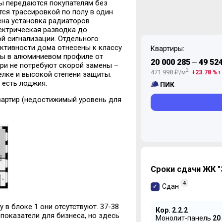
ры передаются покупателям без
ся трассировкой по полу в один
чена установка радиаторов
лектрическая разводка до
й сигнализации. Отдельного
ктивности дома отнесены к классу
Квартиры:
ты в алюминиевом профиле от
20 000 285
49 52
—
ри не потребуют скорой замены –
2
471 998 ₽/м
23.78 %
елке и высокой степени защиты.
 есть лоджия.
ПИК
квартир (недостижимый уровень для
Сроки сдачи ЖК "
4
Сдан
 в блоке 1 они отсутствуют. 37-38
Кор. 2.2.2
 показатели для бизнеса, но здесь
Монолит-панель
20