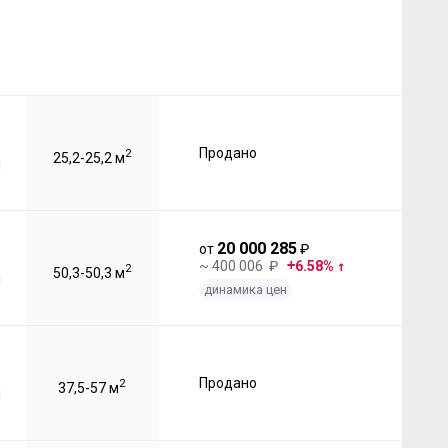
Продано
2
25,2-25,2 м
20 000 285
от
₽
~ 400 006 ₽
6.58%
2
50,3-50,3 м
динамика цен
Продано
2
37,5-57 м