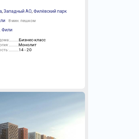
а
,
Западный АО
,
Филёвский парк
или
8 мин. пешком
. Фили
Бизнес-класс
дома:
Монолит
огия:
14 - 20
сть: