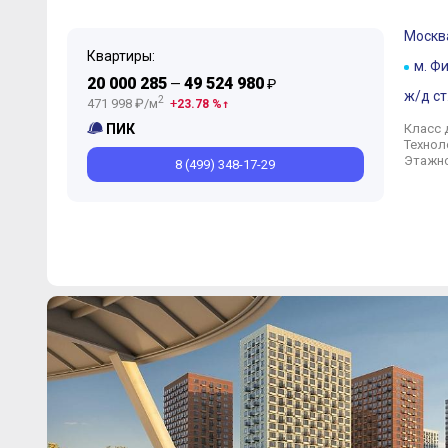
Москв
Квартиры:
м. Ф
20 000 285
49 524 980
—
₽
ж/д ст
2
471 998 ₽/м
23.78 %
Класс 
ПИК
Технол
Этажно
8 (499) 348-17-29