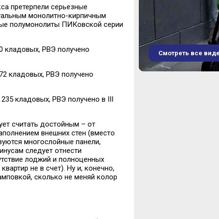
кса претерпели серьезные
дуальным монолитно-кирпичным
ные полумонолиты ПИКовской серии
430 кладовых, РВЭ получено
Смотреть все вид
 172 кладовых, РВЭ получено
, 235 кладовых, РВЭ получено в III
ует считать достойным – от
аполнением внешних стен (вместо
зуются многослойные панели,
инусам следует отнести
утствие лоджий и полноценных
артир не в счет). Ну и, конечно,
тамповкой, сколько не меняй колор