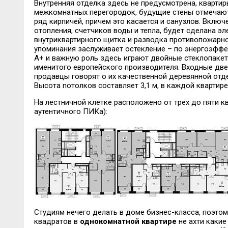
Внутренняя отделка здесь не предусмотрена, кварти
межкомнатных перегородок, будущие стены отмечают
ряд кирпичей, причем это касается и санузлов. Вклю
отопления, счетчиков воды и тепла, будет сделана э
внутриквартирного щитка и разводка противопожарно
упоминания заслуживает остекление – по энергоэффе
А+ и важную роль здесь играют двойные стеклопаке
именитого европейского производителя. Входные две
продавцы говорят о их качественной деревянной отд
Высота потолков составляет 3,1 м, в каждой квартире
На лестничной клетке расположено от трех до пяти 
аутентичного ПИКа):
Студиям нечего делать в доме бизнес-класса, поэтому
квадратов в
однокомнатной квартире
не ахти какие