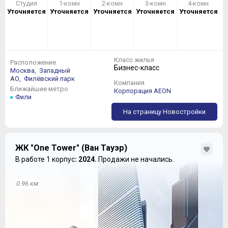
Студия
1-комн
2-комн
3-комн
4-комн
Уточняется
Уточняется
Уточняется
Уточняется
Уточняется
Класс жилья
Расположение
Бизнес-класс
Москва,
Западный
АО,
Филёвский парк
Компания
Ближайшее метро
Корпорация AEON
Фили
ПЛАНИРОВКИ В КОРПУСАХ ВТОРОЙ ОЧЕРЕДИ
На страницу Новостройки
На лестничных клетках
корпуса №9
расположено по
четыре квартиры.
ЖК "One Tower" (Ван Тауэр)
В работе 1 корпус
: 2024.
Продажи не начались.
0.96 км