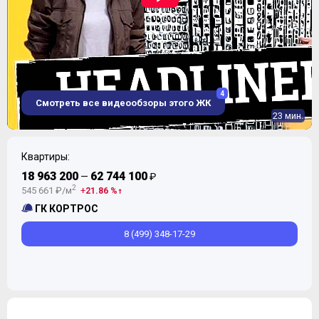
комплексе все обстоит в полном порядке, а вот
урезанные подземные парковки несколько
разочаровывают – Headliner не за МКАД строится, это
же Пресненский район ЦАО со всеми вытекающими
отсюда парковочными проблемами. А вот за свои
детские сады нужно сказать спасибо, будут они,
правда, коммерческим, зато не маленьким,
4
рассчитанными на 130 и 250 малышей.
Смотреть все видеообзоры этого ЖК
23 мин.
Компьютерная реконструкция дает общее
представление о будущем облике комплекса,
Квартиры:
18 963 200
62 744 100
—
₽
2
545 661 ₽/м
21.86 %
ГК КОРТРОС
8 (499) 348-17-29