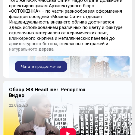
того же МФК «Москва Сити». Надо отдать должное и
проектировщикам Архитектурного бюро
«ОСТОЖЕНКА» – по части разнообразия оформления
фасадов соседний «Москва Сити» отдыхает.
Индивидуальность внешнего облика достигается
здесь использованием различных по цвету и фактуре
отделочных материалов от керамических плит,
клинкерного кирпича и металлических панелей до
архитектурного бетона, стеклянных витражей и
натурального дерева.
Читать продолжение
Обзор ЖК HeadLiner. Репортаж.
Видео
22.09.2020
Забегая вперед, скажем, что и с квартирами в