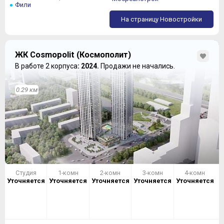
Фили
На страницу Новостройки
ЖК Cosmopolit (Космополит)
В работе 2 корпуса
: 2024.
Продажи не начались.
0.29 км
Концепция «Мистраль»:
Студия
1-комн
2-комн
3-комн
4-комн
Уточняется
Уточняется
Уточняется
Уточняется
Уточняется