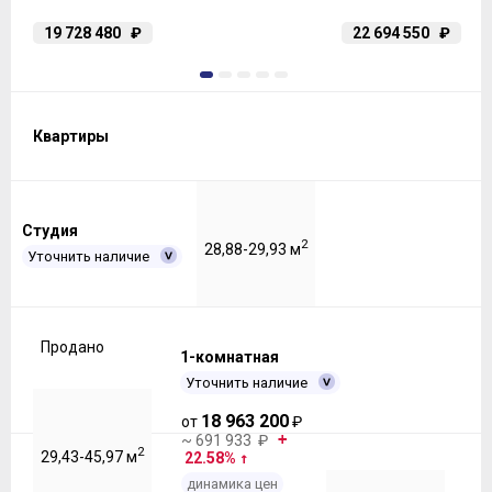
19 728 480
₽
22 694 550
₽
1
2
3
4
5
Квартиры
Студия
2
28,88-29,93 м
Уточнить наличие
Продано
1-комнатная
Уточнить наличие
18 963 200
от
₽
~ 691 933 ₽
2
29,43-45,97 м
22.58%
динамика цен