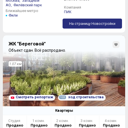
Москва,
Западный
АО,
Филёвский парк
Компания
Ближайшее метро
ПИК
Фили
На страницу Новостройки
Планировки
двухкомнатных квартир
тяготеют к
«евро» решениям:
ЖК "Береговой"
Объект сдан.
Всё распродано.
1.07 км
С ростом их площади это впечатление только
усиливается:
Смотреть репортаж
ход строительства
103
Квартиры
Студия
1 комн.
2 комн.
3 комн.
4 комн.
Продано
Продано
Продано
Продано
Продано