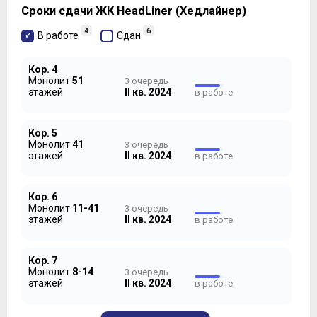
Сроки сдачи ЖК HeadLiner (Хедлайнер)
4
6
В работе
Сдан
Кор. 4
но не заменяет генеральный план, на котором пока
Монолит
51
3 очередь
четко прослеживаются контуры лишь двух первых
этажей
II кв. 2024
в работе
очередей строительства.
Кор. 5
Монолит
41
3 очередь
этажей
II кв. 2024
в работе
Кор. 6
Монолит
11-41
3 очередь
этажей
II кв. 2024
в работе
Кор. 7
Монолит
8-14
3 очередь
этажей
II кв. 2024
в работе
В
первую очередь
вошли