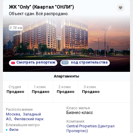
ЖК "Only" (Квартал "ОНЛИ")
Объект сдан.
Всё распродано.
0.78 км
Смотреть репортаж
ход строительства
151
Апартаменты
Проблем с недостатком жилой площади в квартирах
не наблюдается, здесь есть где развернуться и на что
Студия
1 комн.
2 комн.
3 комн.
замахнуться. Планировки по большей части
Продано
Продано
Продано
Продано
адресованы любителям классических решений – это
царство прямоугольников и квадратов. Любителям
поэкспериментировать с углами и трапециями следует
Класс жилья
Расположение
обратить свое внимание на 7 секцию первого корпуса
Бизнес-класс
Москва,
Западный
и на 2 секцию третьего корпуса (не совсем
АО,
Филёвский парк
Компания
стандартные планировки обнаружатся именно в них).
Ближайшее метро
Central Properties (Централ
Фили
Пропертис)
Площади
студий
в корпусах №1 и №2 оказались