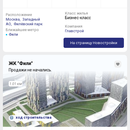
Класс жилья
Расположение
Бизнес-класс
Москва,
Западный
АО,
Филёвский парк
Компания
Ближайшее метро
Главстрой
Фили
Получить изолированные комнаты в
трехкомнатных
квартирах
можно, начиная с рассмотрения вариантов
На страницу Новостройки
с площадью от 85 кв. м:
ЖК "Фили"
Продажи не начались.
1.01 км
В ряде больших распашонок с изоляцией возникнет
проблема, которая компенсируется исчерпывающим
ход строительства
7
функционалом в виде нескольких санузлов и
гардеробных комнат: