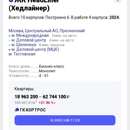
ЖК HeadLiner
(Хедлайнер)
Всего 10 корпусов.
Построено 6.
В работе 4 корпуса
: 2024.
Москва
,
Центральный АО
,
Пресненский
м. Международная
5 мин. на авто
м. Деловой центр
4 мин. на авто
м. Шелепиха
8 мин. пешком
м. Деловой центр (МЦК)
м. Тестовская
Бизнес-класс
Класс дома:
Монолит
Технология:
4 - 51
Этажность:
Квартиры:
18 963 200
62 744 100
—
₽
2
545 661 ₽/м
21.86 %
ГК КОРТРОС
8 (499) 348-17-29