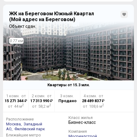
входят обои, ламинат, натяжной потолок,
межкомнатные двери, разводка электрики, сантехника,
ЖК на Береговом Южный Квартал
кондиционер и еще кое-что по мелочам.
(Мой адрес на Береговом)
Концепция «Аквилон»:
Объект сдан.
0.77 км
Квартиры от
15.3
млн.
1 комн. от
2 комн. от
3 комн.
4 комн. от
15 271 344
₽
17 313 990
₽
Продано
28 489 837
₽
2
2
2
от 44 м
от 58,2 м
от 108,6 м
Класс жилья
Расположение
Бизнес-класс
Москва,
Западный
Концепция «Зефир»:
АО,
Филёвский парк
Компания
Ближайшее метро
Мосреалстрой