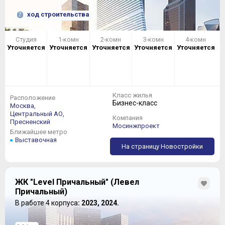
Корпус №10
в этом плане выглядит тоже очень
ход строительства
7
достойно со своими четырьмя-пятью квартирами на
этаже:
Студия
1-комн
2-комн
3-комн
4-комн
Уточняется
Уточняется
Уточняется
Уточняется
Уточняется
Класс жилья
Расположение
Бизнес-класс
Москва,
Центральный АО,
Компания
Пресненский
Мосинжпроект
Ближайшее метро
Выставочная
На страницу Новостройки
Студий тут уже нет, а большинство
однокомнатных
квартир
являются единоутробными братьями:
ЖК "Level Причальный" (Левел
Причальный)
В работе 4 корпуса
: 2023, 2024.