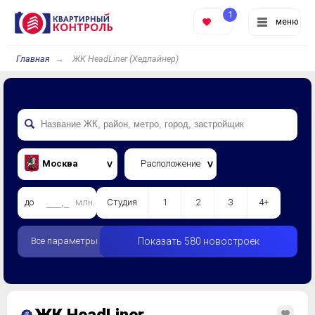
1
меню
Главная
ЖК HeadLiner (Хедлайнер)
Москва
Расположение
до
млн.
Студия
1
2
3
4+
Все параметры
Показать 580 новостроек