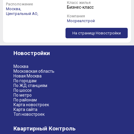
Класс жилья
Расположение
Бизнес-класс
Москва,
Центральный АО,
Компания
Мосреалстрой
На страницу Новостройки
Новостройки
Москва
Московская область
Новая Москва
Концепция «Сирокко»:
По городам
По ЖД станциям
По шоссе
По метро
По районам
Карта новостроек
Карта сайта
Топ новостроек
Квартирный Контроль