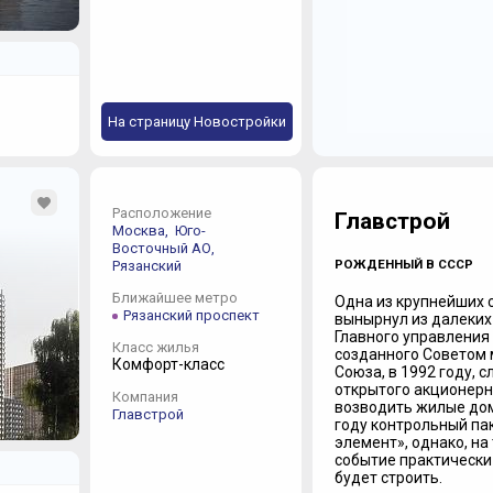
На страницу Новостройки
Расположение
Главстрой
Москва,
Юго-
Восточный АО,
РОЖДЕННЫЙ В СССР
Рязанский
Ближайшее метро
Одна из крупнейших 
Рязанский проспект
вынырнул из далеких 
Главного управления
Класс жилья
созданного Советом 
Комфорт-класс
Союза, в 1992 году,
открытого акционерн
Компания
возводить жилые дома
Главстрой
году контрольный па
элемент», однако, на
событие практически 
будет строить.