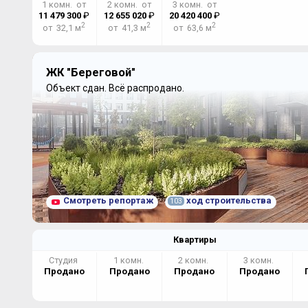
1 комн. от
2 комн. от
3 комн. от
11 479 300
₽
12 655 020
₽
20 420 400
₽
2
2
2
от 32,1 м
от 41,3 м
от 63,6 м
ЖК "Береговой"
Объект сдан.
Всё распродано.
Смотреть репортаж
ход строительства
103
Квартиры
Студия
1 комн.
2 комн.
3 комн.
Продано
Продано
Продано
Продано