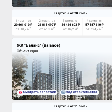
Квартиры от
20.7
млн.
1 комн. от
2 комн. от
3 комн. от
4 комн. от
20 661 010
₽
26 818 497
₽
36 466 603
₽
57 887 610
₽
2
2
2
2
от 40,7 м
от 61,3 м
от 84,2 м
от 124,7 м
ЖК "Баланс" (Balance)
Объект сдан.
Смотреть репортаж
ход строительства
89
Квартиры от
11.5
млн.