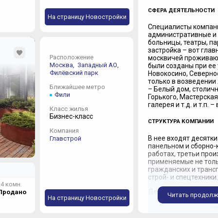
СФЕРА ДЕЯТЕЛЬНОСТИ
На страницу Новостройки
Специалисты компани
административные и 
больницы, театры, па
застройка – вот глав
Расположение
москвичей проживают
Москва,
Западный АО,
были созданы при ее 
Филёвский парк
Новокосино, Северно
только в возведении
Ближайшее метро
– Белый дом, столичн
Фили
Горького, Мастерска
галерея и т.д. и т.п.
Класс жилья
Бизнес-класс
СТРУКТУРА КОМПАНИИ
Компания
В нее входят десятк
Главстрой
панельном и сборно-
работах, третьи про
применяемые не толь
гражданских и транс
строй- и спецтехники.
4 комн.
Девелоперское подра
Продано
Читать продолж
На страницу Новостройки
управлением жилой и
самого крупного земе
девелоперских компа