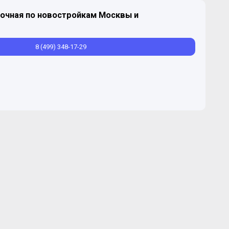
очная по новостройкам Москвы и
ствования компания реализовала столько жилых
Московской области, что все и не перечесть, поэтому мы
8 (499) 348-17-29
свежие, в Москве – это
ЖК «Яуза парк»
в ВАО, в
Столичный»
в Балашихе. В 2017 компания приступили к
еговой»
на западе столицы.