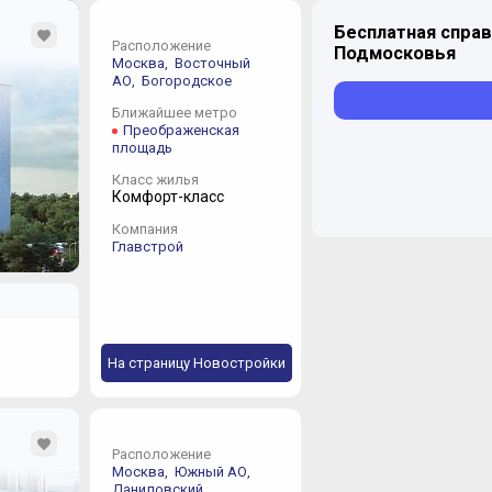
Бесплатная справ
ПРОЕКТЫ
Расположение
Подмосковья
Москва,
Восточный
За годы своего суще
АО,
Богородское
проектов в Москве и 
назовем лишь самые 
Ближайшее метро
Подмосковье –
ЖК «
Преображенская
реализации
ЖК «Бер
площадь
Класс жилья
Комфорт-класс
Компания
Главстрой
На страницу Новостройки
Расположение
Москва,
Южный АО,
Даниловский