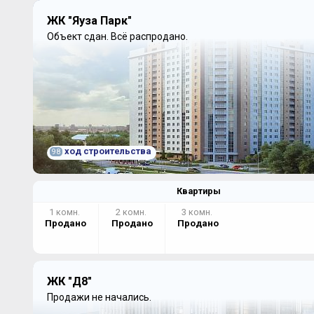
ЖК "Яуза Парк"
Объект сдан.
Всё распродано.
ход строительства
98
Квартиры
1 комн.
2 комн.
3 комн.
Продано
Продано
Продано
ЖК "Д8"
Продажи не начались.