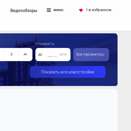
меню
1
в избранном
Видеообзоры
Стоимость
3
4+
до
млн.
Все параметры
Показать все новостройки