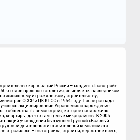
строительных корпораций России – холдинг «Главстрой»
50-х годов прошлого столетия, он является наследником
 по жилищному и гражданскому строительству,
министров СССР и ЦК КПСС в 1954 году. После распада
 случилось акционирование Управления и зарождение
ого общества «Главмосстрой», которое продолжило
, квартиры, да что там, целые микрорайоны. В 2005
кет акций учреждения был куплен Группой «Базовый
 трудовой деятельности строительной компании это
не отразилось – она строила, строит и, вероятнее всего,