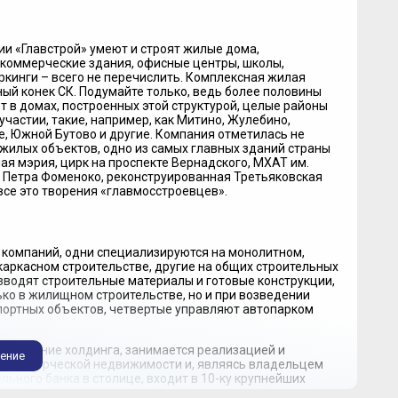
и «Главстрой» умеют и строят жилые дома,
коммерческие здания, офисные центры, школы,
ркинги – всего не перечислить. Комплексная жилая
ный конек СК. Подумайте только, ведь более половины
 в домах, построенных этой структурой, целые районы
участии, такие, например, как Митино, Жулебино,
е, Южной Бутово и другие. Компания отметилась не
 жилых объектов, одно из самых главных зданий страны
ая мэрия, цирк на проспекте Вернадского, МХАТ им.
я Петра Фоменоко, реконструированная Третьяковская
 – все это творения «главмосстроевцев».
и компаний, одни специализируются на монолитном,
каркасном строительстве, другие на общих строительных
изводят строительные материалы и готовые конструкции,
ко в жилищном строительстве, но и при возведении
портных объектов, четвертые управляют автопарком
зделение холдинга, занимается реализацией и
ение
 коммерческой недвижимости и, являясь владельцем
льного банка в столице, входит в 10-ку крупнейших
ний страны.