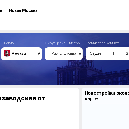
ь
Новая Москва
Регион
Округ, район, метро
Количество комнат
Москва
Расположение
Студия
1
2
Новостройки около
озаводская от
карте