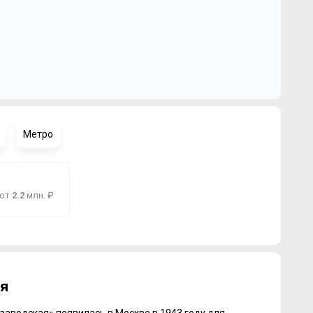
Метро
 от
2.2
млн. ₽
я
заводская» появилась в Москве в 1943 году для