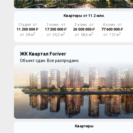
Квартиры от
11.2
млн.
Студия от
1 комн. от
2 комн. от
4 комн. от
11 200 000
₽
17 200 000
₽
26 500 000
₽
77 600 000
₽
2
2
2
2
от 28 м
от 35,2 м
от 58,6 м
от 112 м
ЖК Квартал Foriver
Объект сдан.
Всё распродано.
Квартиры