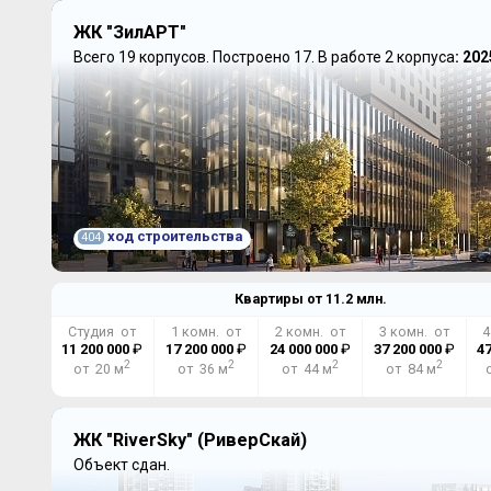
ЖК "ЗилАРТ"
Всего 19 корпусов.
Построено 17.
В работе 2 корпуса
: 202
ход строительства
404
Квартиры от
11.2
млн.
Студия от
1 комн. от
2 комн. от
3 комн. от
4
11 200 000
₽
17 200 000
₽
24 000 000
₽
37 200 000
₽
47
2
2
2
2
от 20 м
от 36 м
от 44 м
от 84 м
ЖК "RiverSky" (РиверСкай)
Объект сдан.