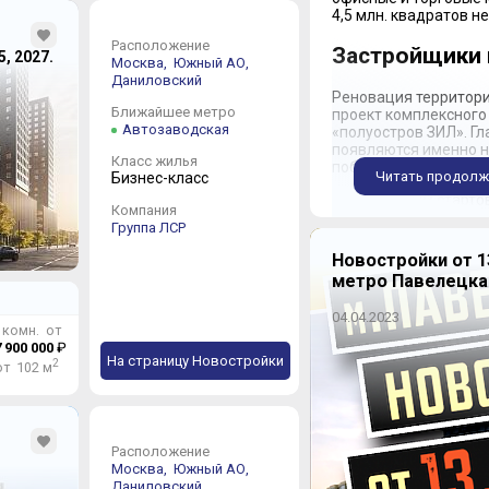
4,5 млн. квадратов н
Расположение
Застройщики 
5, 2027.
Москва,
Южный АО,
Даниловский
Реновация территори
Ближайшее метро
проект комплексного
Автозаводская
«полуостров ЗИЛ». Г
появляются именно на
Класс жилья
победившие на муниц
Читать продолж
Бизнес-класс
Первым старто
Компания
работали масте
Группа ЛСР
Скуратов, Юрий
Ридайк (Голлан
Новостройки от 1
территорию 65 
метро Павелецка
вдоль набережно
торгово-офисно
04.04.2023
залами. Выбор 
 комн. от
среди новостро
 900 000
₽
репутацией: ми
На страницу Новостройки
2
от 102 м
максимальный п
Городской ква
Жилая зона – э
и четыре 15-эт
двух офисных б
Расположение
отелем, бизне
Москва,
Южный АО,
кузовной цех 1
Даниловский