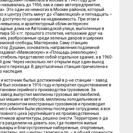
называлась до 1956, как и само автопредприятие,
». Это один из немногих в Москве районов, который
о к центру (пять минут до «Павелецкой» и пятнадцать –
е доступен по ценам на недвижимость. При этом и
невысока, и архитектурный облик интересен:
адные дома на Автозаводской улице, выполенные в
пира 50-х гг. прошлого столетия, непохожие друг на
ния, разбросанные среди зеленых дворов и широких
иниской слободы, Мастеркова. Саму станцию
ктор Душкин, основатель направления подземной
создавал «Маяковскую» и «Площадь революции»).
стибюль представлял собой отдельное здание, а в 1960-
й дом. Через несколько лет открыли еще один выход
много перехода. В двухтысячных станция причислена к
о наследия.
 и источник былых достижений в р-не станции – завод
й был основан в 1916 году и прекратил существование в
тановки серийного производства грузовиков. За
завод выпустил миллионы грузовых автомобилей,
вых машин и автобусов, миллионы холодильников и
лся ремонтом иностранных грузовиков и производил
него юбилея были уволены последние сотрудники, а все
кузовного цеха (крупнейшего из производственных
ятников архитектуры, решено снести. Территорию з-да
га разделили на девять зон, где появятся жилые
ульвары и благоустроенные набережные, спортивные,
ластеры, арт-центры, галереи и пр. – в общей сложности