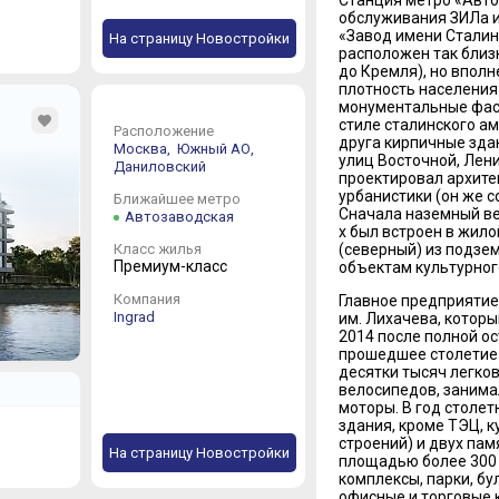
обслуживания ЗИЛа и 
«Завод имени Сталина
На страницу Новостройки
расположен так близк
до Кремля), но вполн
плотность населения 
монументальные фас
стиле сталинского ам
Расположение
друга кирпичные зда
Москва,
Южный АО,
улиц Восточной, Лен
Даниловский
проектировал архите
урбанистики (он же 
Ближайшее метро
Сначала наземный ве
Автозаводская
х был встроен в жило
(северный) из подзе
Класс жилья
Премиум-класс
объектам культурног
Компания
Главное предприятие
Ingrad
им. Лихачева, которы
2014 после полной ос
прошедшее столетие 
десятки тысяч легко
велосипедов, занима
моторы. В год столет
здания, кроме ТЭЦ, 
строений) и двух пам
На страницу Новостройки
площадью более 300 
комплексы, парки, б
офисные и торговые к