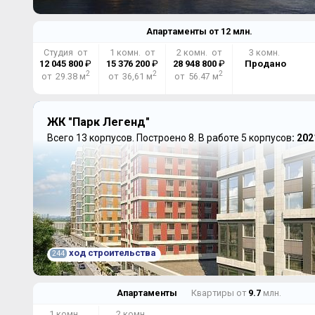
Апартаменты от
12
млн.
Студия от
1 комн. от
2 комн. от
3 комн.
12 045 800
₽
15 376 200
₽
28 948 800
₽
Продано
2
2
2
от 29.38 м
от 36,61 м
от 56.47 м
ЖК "Парк Легенд"
Всего 13 корпусов.
Построено 8.
В работе 5 корпусов
: 202
ход строительства
244
Апартаменты
Квартиры от
9.7
млн.
1 комн.
2 комн.