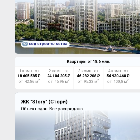
ход строительства
92
Квартиры от
18.6
млн.
1 комн. от
2 комн. от
3 комн. от
4 комн. от
18 605 585
₽
24 104 205
₽
46 282 208
₽
54 930 460
₽
2
2
2
2
от 42.86 м
от 45.96 м
от 95.33 м
от 100,8 м
ЖК "Story" (Стори)
Объект сдан.
Всё распродано.