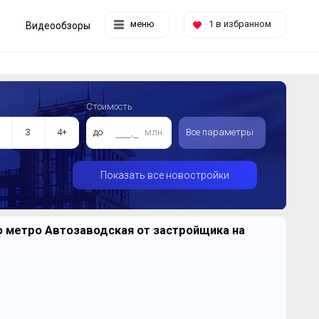
меню
1
в избранном
Видеообзоры
Стоимость
3
4+
до
млн.
Все параметры
Показать все новостройки
 метро Автозаводская от застройщика на