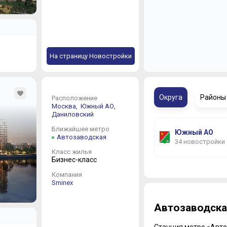
На страницу Новостройки
Округа
Районы
Расположение
Москва,
Южный АО,
Даниловский
Ближайшее метро
Южный АО
Автозаводская
34 новостройки
Класс жилья
Бизнес-класс
Компания
Sminex
Автозаводска
Станция метро «Авто