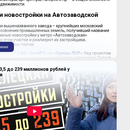
едвижимости.
и новостройки на Автозаводской
и вышеназванного завода – крупнейших московский
 освоения промышленных земель, получивший название
лавные новостройки у метро «Автозаводская»
 этом участке и реализуют их застройщики,
ипальных торгах:
ение
вал в 2013
ЖК «ЗилАРТ»
от
«Группы ЛСР»
. Над проектом
ра десяти архитектурных мастерских, в том числе Сергей
 Григорян, Сергей Чобан, Хани Рашид (США) и Михил
дия). Располагаясь на полуострове и охватывая
3,5 до 239 миллионов рублей у
га, новый мегакомплекс объединяет жилые кварталы
я
й (миллион кв. м), парк (20 га) и общественную зону с
й инфраструктурой, музеем, театрами и концертными
квартир впечатляет, едва ли найдется что-то похожее
ек на «Автозаводской» от застройщика с весомой
нимальный размер типовых квартир – 35 кв. м,
ревышает 200 кв. м (пятикомнатные);
ртал «Парк Легенд»
от
ГК «ТЭН»
занимает более 100 га.
то девять 24-этажных монолитных зданий с квартирами
ажных с апартаментами. Деловой квартал состоит из
ашен и гостинично-делового корпуса с 4-звездочным
с-центром и торговыми помещениями. Огромный
988 года постройки реконструируют в