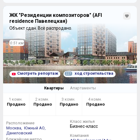
ЖК "Резиденции композиторов" (AFI
residence Павелецкая)
Объект сдан.
Всё распродано.
0.51 км
Смотреть репортаж
ход строительства
227
Квартиры
Апартаменты
1 комн.
2 комн.
3 комн.
4 комн.
Продано
Продано
Продано
Продано
Класс жилья
Расположение
Бизнес-класс
Москва,
Южный АО,
Даниловский
Компания
Ближайшее метро