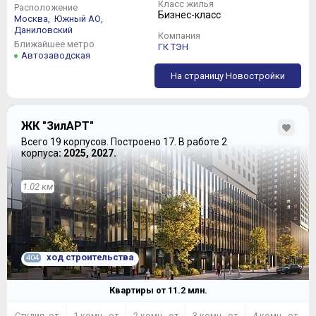
Класс жилья
Расположение
Бизнес-класс
Москва,
Южный АО,
Даниловский
Компания
Ближайшее метро
ГК ТЭН
Автозаводская
На страницу Новостройки
ЖК "ЗилАРТ"
Всего 19 корпусов.
Построено 17.
В работе 2
корпуса
: 2025, 2027.
1.02 км
ход строительства
404
Квартиры от
11.2
млн.
Студия от
1 комн. от
2 комн. от
3 комн. от
4 комн. от