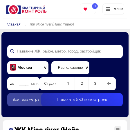
1
меню
Главная
ЖК N'ice river (Найс Ривер)
Москва
Расположение
до
млн.
Студия
1
2
3
4+
Все параметры
Показать 580 новостроек