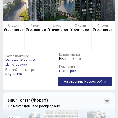
Студия
1-комн
2-комн
3-комн
4-комн
Уточняется
Уточняется
Уточняется
Уточняется
Уточняется
Класс жилья
Расположение
Бизнес-класс
Москва,
Южный АО,
Даниловский
Компания
Ближайшее метро
Главстрой
Тульская
На страницу Новостройки
ЖК "Forst" (Форст)
Объект сдан.
Всё распродано.