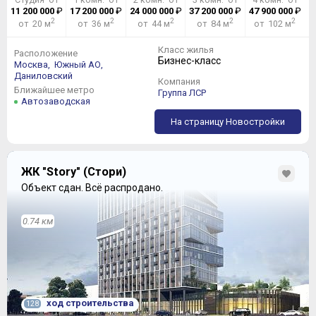
11 200 000
₽
17 200 000
₽
24 000 000
₽
37 200 000
₽
47 900 000
₽
2
2
2
2
2
от 20 м
от 36 м
от 44 м
от 84 м
от 102 м
Класс жилья
Расположение
Бизнес-класс
Москва,
Южный АО,
Даниловский
Компания
Ближайшее метро
Группа ЛСР
Автозаводская
На страницу Новостройки
ЖК "Story" (Стори)
Объект сдан.
Всё распродано.
0.74 км
ход строительства
128