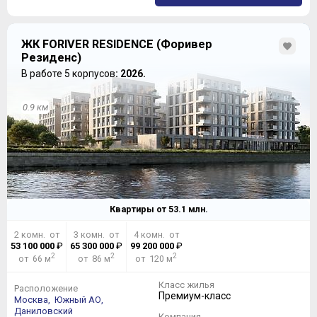
ЖК FORIVER RESIDENCE (Форивер
Резиденс)
В работе 5 корпусов
: 2026.
0.9 км
Квартиры от
53.1
млн.
2 комн. от
3 комн. от
4 комн. от
53 100 000
₽
65 300 000
₽
99 200 000
₽
2
2
2
от 66 м
от 86 м
от 120 м
Класс жилья
Расположение
Премиум-класс
Москва,
Южный АО,
Даниловский
Компания