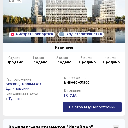
0.81 км
Смотреть репортаж
ход строительства
26
Квартиры
Студия
1 комн.
2 комн.
3 комн.
4 комн.
Продано
Продано
Продано
Продано
Продано
Класс жилья
Расположение
Бизнес-класс
Москва,
Южный АО,
Даниловский
Компания
Ближайшее метро
FORMA
Тульская
На страницу Новостройки
Комплекс-апартаментов "Инсайдер"