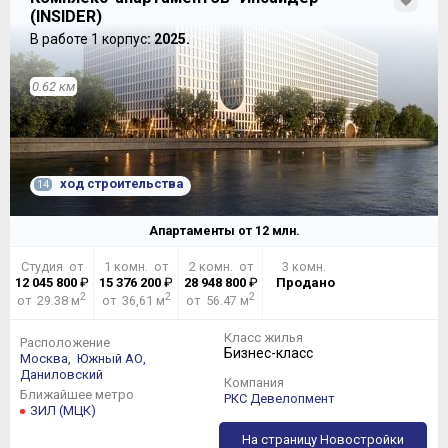
(INSIDER)
В работе 1 корпус
: 2025.
0.62 км
ход строительства
14
Апартаменты от
12
млн.
Студия от
1 комн. от
2 комн. от
3 комн.
12 045 800
₽
15 376 200
₽
28 948 800
₽
Продано
2
2
2
от 29.38 м
от 36,61 м
от 56.47 м
Класс жилья
Расположение
Бизнес-класс
Москва,
Южный АО,
Даниловский
Компания
Ближайшее метро
РКС Девелопмент
ЗИЛ (МЦК)
На страницу Новостройки