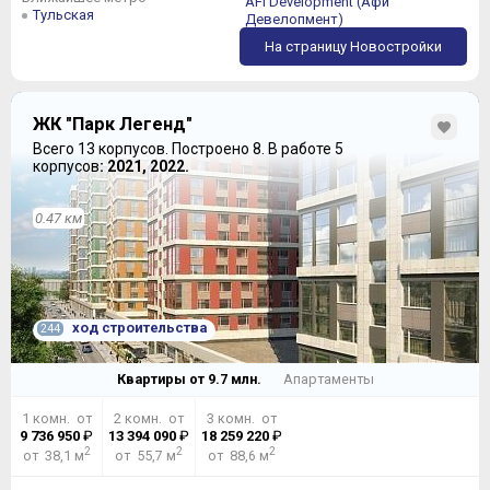
AFI Development (Афи
Тульская
Девелопмент)
На страницу Новостройки
ЖК "Парк Легенд"
Всего 13 корпусов.
Построено 8.
В работе 5
корпусов
: 2021, 2022.
0.47 км
ход строительства
244
Квартиры от
9.7
млн.
Апартаменты
1 комн. от
2 комн. от
3 комн. от
9 736 950
₽
13 394 090
₽
18 259 220
₽
2
2
2
от 38,1 м
от 55,7 м
от 88,6 м