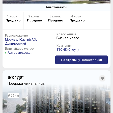
Апартаменты
1 комн.
2 комн.
3 комн.
4 комн.
Продано
Продано
Продано
Продано
Класс жилья
Расположение
Бизнес-класс
Москва,
Южный АО,
Даниловский
Компания
Ближайшее метро
STONE (Стоун)
Автозаводская
На страницу Новостройки
ЖК "Д8"
Продажи не начались.
0.65 км