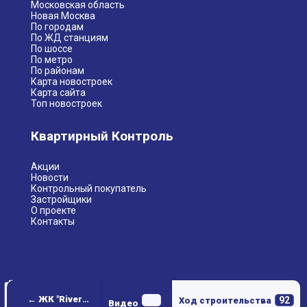
Московская область
Новая Москва
По городам
По ЖД станциям
По шоссе
По метро
По районам
Карта новостроек
Карта сайта
Топ новостроек
Квартирный Контроль
Акции
Новости
Контрольный покупатель
Застройщики
О проекте
Контакты
← ЖК "RiverSky" (РиверСкай)
92
Ход строительства
Видео