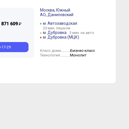
Москва
,
Южный
АО
,
Даниловский
Ноябрь
Июль
Июнь
Апрель
Март
Февраль
Январь
 871 609
м. Автозаводская
₽
20 мин. пешком
м. Дубровка
3 мин. на авто
м. Дубровка (МЦК)
8-17-29
Бизнес-класс
Класс дома:
Монолит
Технология: