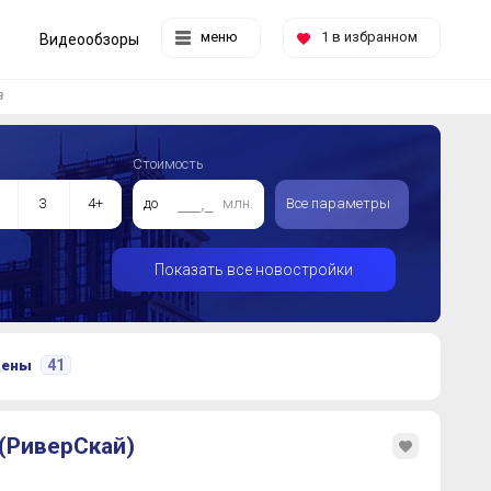
меню
1
в избранном
Видеообзоры
а
Стоимость
3
4+
до
млн.
Все параметры
Показать все новостройки
41
цены
 (РиверСкай)