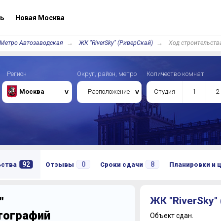
ь
Новая Москва
Метро Автозаводская
ЖК "RiverSky" (РиверСкай)
Ход строительств
Регион
Округ, район, метро
Количество комнат
Москва
Расположение
Студия
1
2
92
0
8
ьства
Отзывы
Сроки сдачи
Планировки и 
"
ЖК "RiverSky"
отографий
Объект сдан.