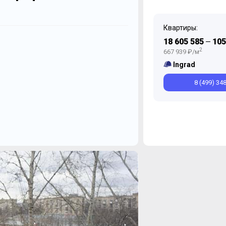
Квартиры:
Декабрь
Октябрь
18 605 585
105
—
2
667 939 ₽/м
Ingrad
8 (499) 34