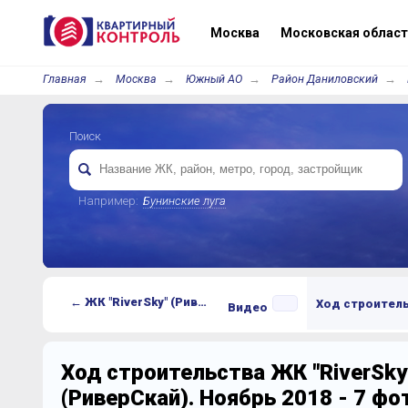
Москва
Московская област
Главная
Москва
Южный АО
Район Даниловский
Поиск
Например:
Бунинские луга
← ЖК "RiverSky" (РиверСкай)
Ход строител
Видео
Ход строительства ЖК "RiverSky
(РиверСкай). Ноябрь 2018 - 7 ф