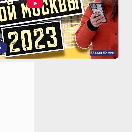
о
33 мин.52 сек.