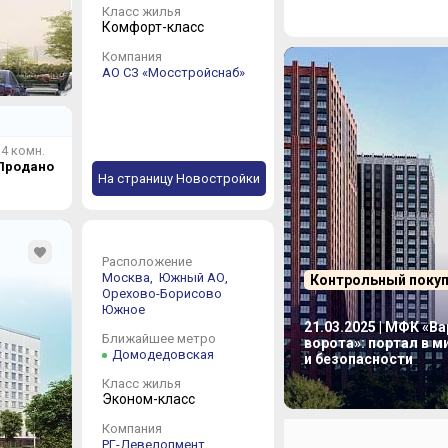
Класс жилья
Комфорт-класс
Компания
АО СЗ «Мосстройснаб»
4 комн.
Продано
На страницу Новостройки
Расположение
Москва,
Южный АО,
Контрольный поку
Орехово-Борисово
Южное
21.03.2025 | МФК «В
Ближайшее метро
ворота»: портал в 
Домодедовская
и безопасности
Класс жилья
Эконом-класс
Компания
РГ-Девелопмент