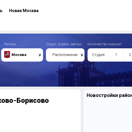
ь
Новая Москва
Регион
Округ, район, метро
Количество комнат
Москва
Расположение
Студия
1
2
Новостройки райо
хово-Борисово