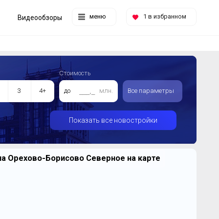
меню
1
в избранном
Видеообзоры
Стоимость
3
4+
до
млн.
Все параметры
Показать все новостройки
на Орехово-Борисово Северное на карте