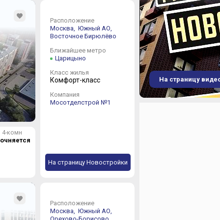
Расположение
Москва,
Южный АО,
Восточное Бирюлёво
Ближайшее метро
Царицыно
Класс жилья
На страницу виде
Комфорт-класс
Компания
Мосотделстрой №1
4-комн
точняется
На страницу Новостройки
Расположение
Москва,
Южный АО,
Орехово-Борисово