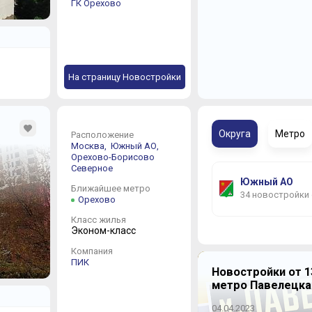
ГК Орехово
На страницу Новостройки
Округа
Метро
Расположение
Москва,
Южный АО,
Орехово-Борисово
Северное
Южный АО
Ближайшее метро
34 новостройки
Орехово
Класс жилья
Эконом-класс
Компания
ПИК
Новостройки от 1
метро Павелецка
04.04.2023