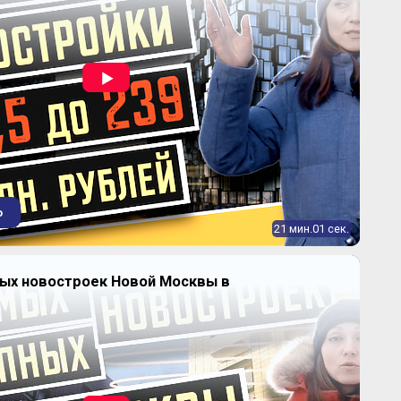
о
21 мин.01 сек.
ных новостроек Новой Москвы в