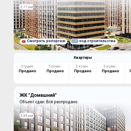
2.11 км
Смотреть репортаж
ход строительства
226
Квартиры
Студия
1 комн.
2 комн.
3 комн.
Продано
Продано
Продано
Продано
ЖК "Домашний"
Объект сдан.
Всё распродано.
3.93 км