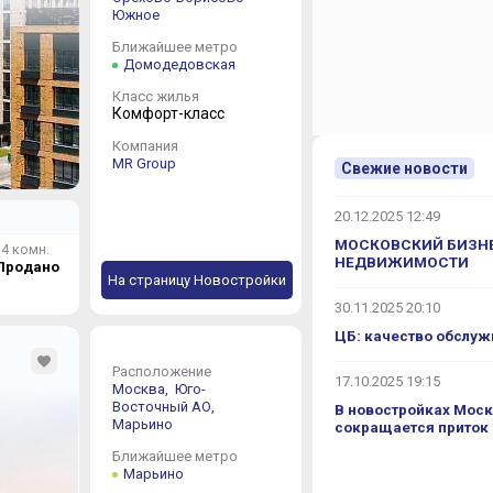
Южное
Ближайшее метро
Домодедовская
Класс жилья
Комфорт-класс
Компания
MR Group
Свежие новости
20.12.2025 12:49
МОСКОВСКИЙ БИЗНЕ
4 комн.
НЕДВИЖИМОСТИ
Продано
На страницу Новостройки
30.11.2025 20:10
ЦБ: качество обслуж
Расположение
17.10.2025 19:15
Москва,
Юго-
Восточный АО,
В новостройках Моск
Марьино
сокращается приток
Ближайшее метро
Марьино