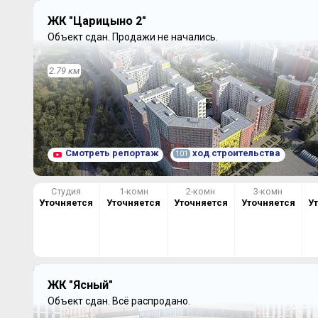
ЖК "Царицыно 2"
Объект сдан.
Продажи не начались.
2.79 км
Смотреть репортаж
ход строительства
101
Студия
1-комн
2-комн
3-комн
Уточняется
Уточняется
Уточняется
Уточняется
У
ЖК "Ясный"
Объект сдан.
Всё распродано.