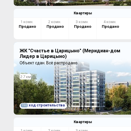
Квартиры
1 комн.
2 комн.
3 комн.
4 комн.
Продано
Продано
Продано
Продано
ЖК "Счастье в Царицыно" (Меридиан-дом
Лидер в Царицыно)
Объект сдан.
Всё распродано.
2.7 км
ход строительства
190
Квартиры
1 комн.
2 комн.
3 комн.