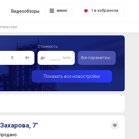
меню
1
в избранном
Видеообзоры
ительства
Стоимость
3
4+
до
млн.
Все параметры
Показать все новостройки
Захарова, 7"
продано.