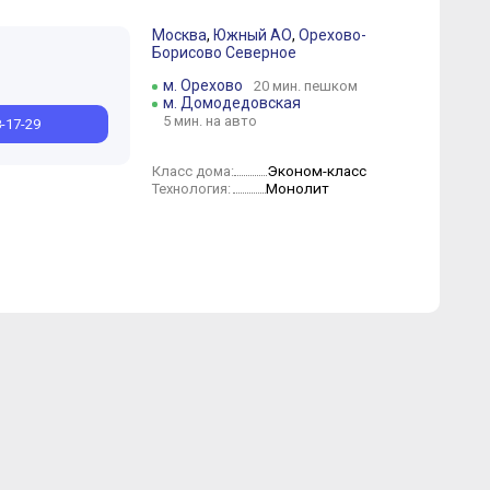
Москва
,
Южный АО
,
Орехово-
Борисово Северное
Октябрь
Август
Июль
Июнь
Май
м. Орехово
20 мин. пешком
м. Домодедовская
5 мин. на авто
8-17-29
Эконом-класс
Класс дома:
Монолит
Технология: