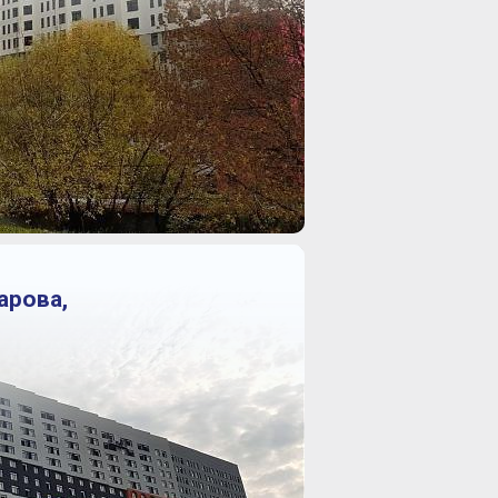
арова,