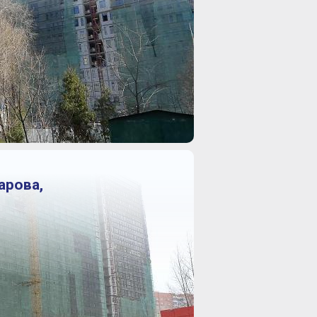
арова,