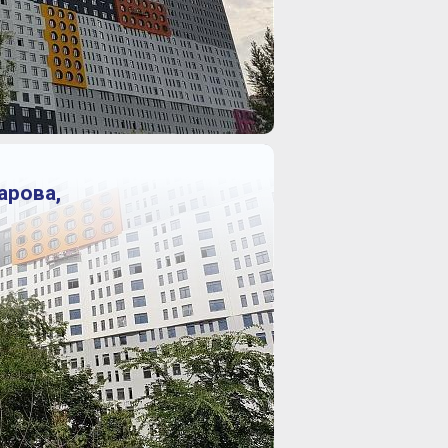
арова,