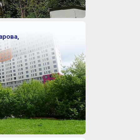
арова,