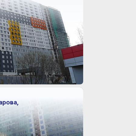
арова,