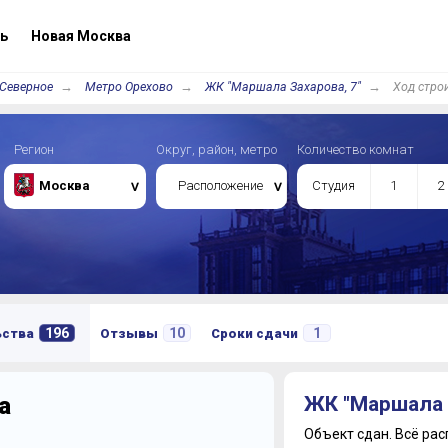
ь
Новая Москва
 Северное
Метро Орехово
ЖК "Маршала Захарова, 7"
Ход стро
Регион
Округ, район, метро
Количество комнат
Москва
Расположение
Студия
1
2
196
10
1
ьства
Отзывы
Сроки сдачи
а
ЖК "Маршала 
Объект сдан.
Всё рас