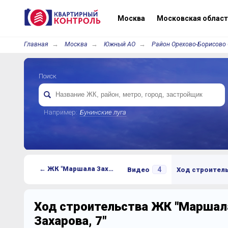
Москва
Московская област
Главная
Москва
Южный АО
Район Орехово-Борисово
Поиск
Например:
Бунинские луга
← ЖК "Маршала Захарова, 7"
4
Видео
Ход строител
Ход строительства ЖК "Маршал
Захарова, 7"