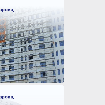
арова,
арова,