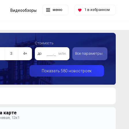
меню
1
в избранном
Видеообзоры
Стоимость
3
4+
до
млн.
Все параметры
Показать 580 новостроек
а карте
невая, 12к1