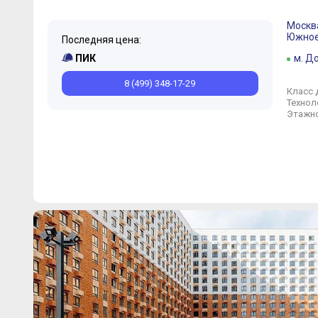
Москв
Южно
Последняя цена:
ПИК
м. Д
8 (499) 348-17-29
Класс 
Технол
Этажно