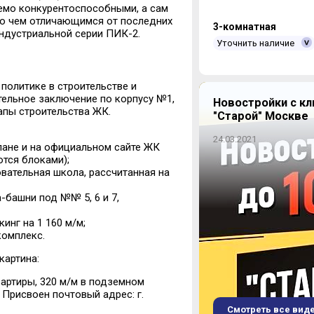
емо конкурентоспособными, а сам
ало чем отличающимся от последних
3-комнатная
ндустриальной серии ПИК-2.
Уточнить наличие
политике в строительстве и
ельное заключение по корпусу №1,
Новостройки с кл
апы строительства ЖК.
"Старой" Москве
24.03.2021
лане и на официальном сайте ЖК
тся блоками);
вательная школа, рассчитанная на
-башни под №№ 5, 6 и 7,
нг на 1 160 м/м;
омплекс.
картина:
квартиры, 320 м/м в подземном
 Присвоен почтовый адрес: г.
Смотреть все вид