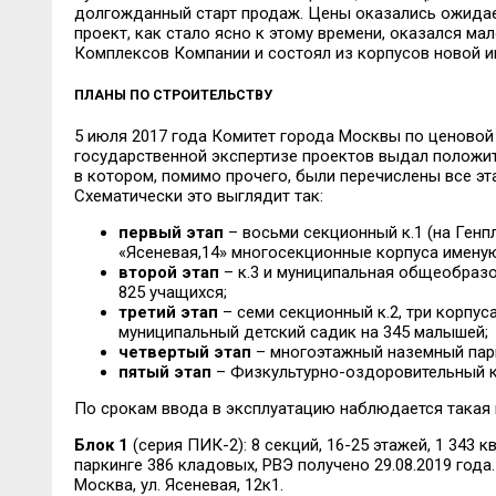
долгожданный старт продаж. Цены оказались ожида
проект, как стало ясно к этому времени, оказался м
Комплексов Компании и состоял из корпусов новой и
ПЛАНЫ ПО СТРОИТЕЛЬСТВУ
5 июля 2017 года Комитет города Москвы по ценовой 
государственной экспертизе проектов выдал положит
в котором, помимо прочего, были перечислены все эт
Схематически это выглядит так:
первый этап
– восьми секционный к.1 (на Генп
«Ясеневая,14» многосекционные корпуса именую
второй этап
– к.3 и муниципальная общеобразо
825 учащихся;
третий этап
– семи секционный к.2, три корпуса
муниципальный детский садик на 345 малышей;
четвертый этап
– многоэтажный наземный парки
пятый этап
– Физкультурно-оздоровительный к
По срокам ввода в эксплуатацию наблюдается такая 
Блок 1
(серия ПИК-2): 8 секций, 16-25 этажей, 1 343 
паркинге 386 кладовых, РВЭ получено 29.08.2019 года.
Москва, ул. Ясеневая, 12к1.