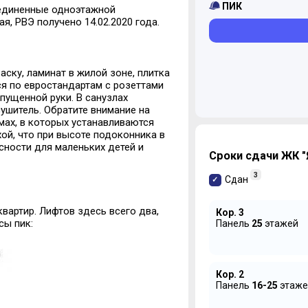
ПИК
ъединенные одноэтажной
ая, РВЭ получено 14.02.2020 года.
ску, ламинат в жилой зоне, плитка
ся по евростандартам с розеттами
пущенной руки. В санузлах
сушитель. Обратите внимание на
мах, в которых устанавливаются
хой, что при высоте подоконника в
сности для маленьких детей и
Сроки сдачи ЖК "
3
Сдан
квартир. Лифтов здесь всего два,
Кор. 3
сы пик:
Панель
25
этажей
Кор. 2
Панель
16-25
этаже