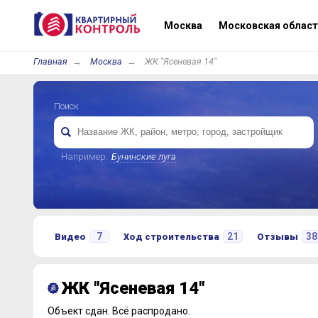
Москва
Московская област
Главная
Москва
ЖК "Ясеневая 14"
Поиск
Например:
Бунинские луга
7
21
38
Видео
Ход строительства
Отзывы
ЖК "Ясеневая 14"
Объект сдан.
Всё распродано.