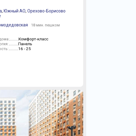
а
,
Южный АО
,
Орехово-Борисово
е
омодедовская
18 мин. пешком
Комфорт-класс
дома:
Панель
огия:
16 - 25
сть: