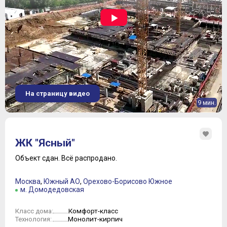
На страницу видео
9 мин.
ЖК "Ясный"
Объект сдан.
Всё распродано.
Москва
,
Южный АО
,
Орехово-Борисово Южное
м. Домодедовская
Комфорт-класс
Класс дома:
Монолит-кирпич
Технология: