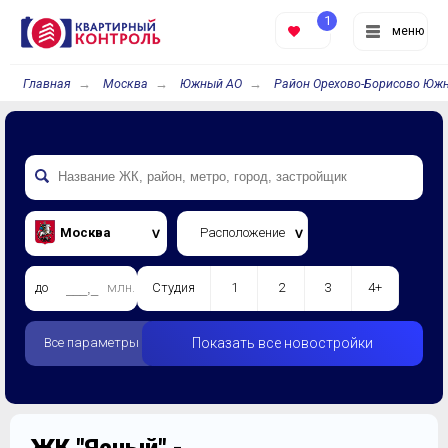
1
меню
Главная
Москва
Южный АО
Район Орехово-Борисово Юж
Москва
Расположение
до
млн.
Студия
1
2
3
4+
Все параметры
Показать все новостройки