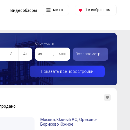
меню
1
в избранном
Видеообзоры
Стоимость
3
4+
до
млн.
Все параметры
Показать все новостройки
продано.
Москва
,
Южный АО
,
Орехово-
Борисово Южное