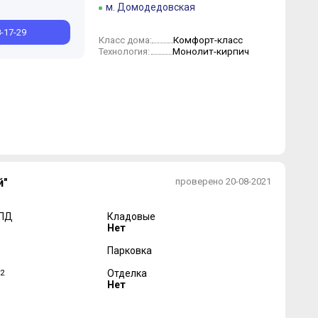
м. Домодедовская
8-17-29
Комфорт-класс
Класс дома:
Монолит-кирпич
Технология:
й"
проверено 20-08-2021
 ПД
Кладовые
Нет
Парковка
2
Отделка
Нет