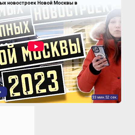
ных новостроек Новой Москвы в
о
33 мин.52 сек.