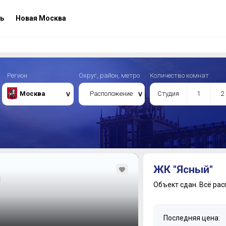
ь
Новая Москва
Регион
Округ, район, метро
Количество комнат
Москва
Расположение
Студия
1
2
ЖК "Ясный"
й
Объект сдан.
Всё рас
Последняя цена: