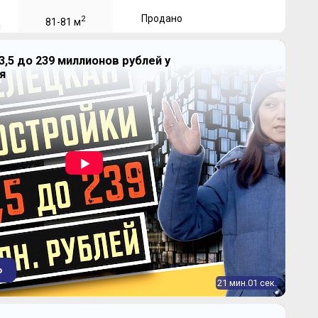
Продано
2
81-81 м
3,5 до 239 миллионов рублей у
я
Продано
2
125,7-125,7 м
о
21 мин.01 сек.