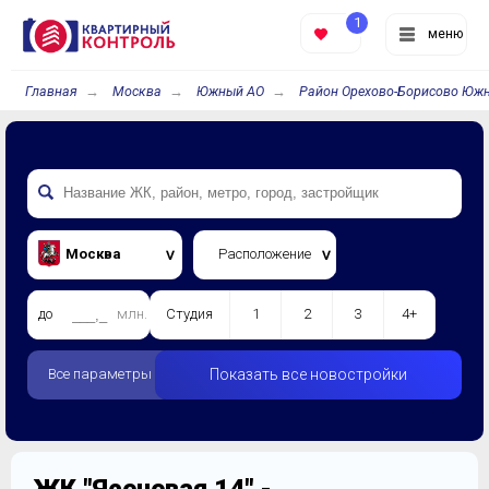
1
меню
Главная
Москва
Южный АО
Район Орехово-Борисово Юж
Москва
Расположение
до
млн.
Студия
1
2
3
4+
Все параметры
Показать все новостройки