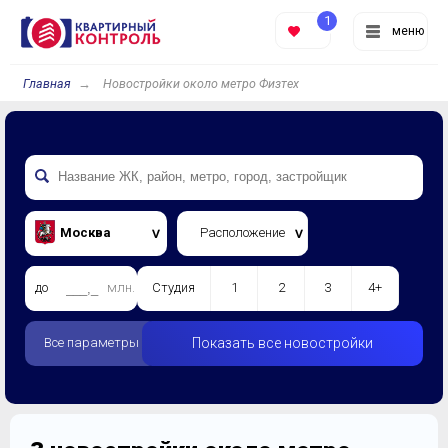
1
меню
Главная
Новостройки около метро Физтех
Москва
Расположение
до
млн.
Студия
1
2
3
4+
Все параметры
Показать все новостройки