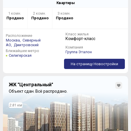
Квартиры
1 комн.
2 комн.
3 комн.
Продано
Продано
Продано
Класс жилья
Расположение
Комфорт-класс
Москва,
Северный
АО,
Дмитровский
Компания
Ближайшее метро
Группа Эталон
Селигерская
На страницу Новостройки
ЖК "Центральный"
Объект сдан.
Всё распродано.
2.81 км