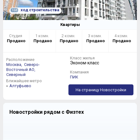
ход строительства
168
Квартиры
Студия
1 комн.
2 комн.
3 комн.
4 комн.
Продано
Продано
Продано
Продано
Продано
Класс жилья
Расположение
Эконом-класс
Москва,
Северо-
Восточный АО,
Компания
Северный
ПИК
Ближайшее метро
Алтуфьево
На страницу Новостройки
Новостройки рядом с Физтех