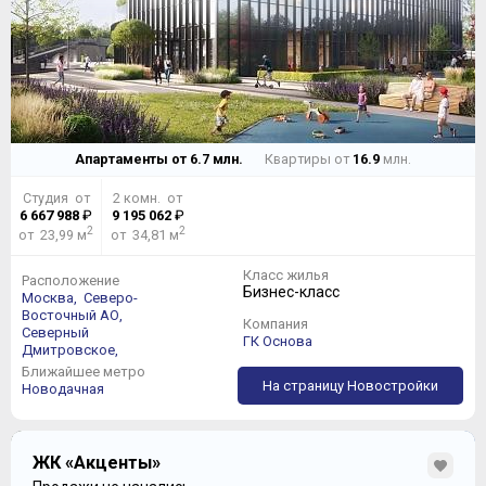
Апартаменты от
6.7
млн.
Квартиры от
16.9
млн.
Студия от
2 комн. от
6 667 988
₽
9 195 062
₽
2
2
от 23,99 м
от 34,81 м
Класс жилья
Расположение
Бизнес-класс
Москва,
Северо-
Восточный АО,
Компания
Северный
ГК Основа
Дмитровское,
Ближайшее метро
На страницу Новостройки
Новодачная
ЖК «Акценты»