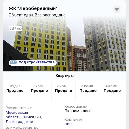
ЖК "Левобережный"
Объект сдан.
Всё распродано.
4.51 км
ход строительства
147
Квартиры
Студия
1 комн.
2 комн.
3 комн.
4 комн.
Продано
Продано
Продано
Продано
Продано
Класс жилья
Расположение
Эконом-класс
Московская
область,
Химки Г/О,
Компания
Ленинградское,
ПИК
Ближайшее метро