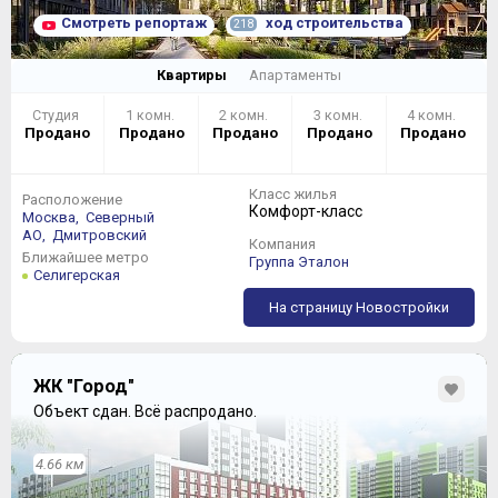
Смотреть репортаж
ход строительства
218
Квартиры
Апартаменты
Студия
1 комн.
2 комн.
3 комн.
4 комн.
Продано
Продано
Продано
Продано
Продано
Класс жилья
Расположение
Комфорт-класс
Москва,
Северный
АО,
Дмитровский
Компания
Ближайшее метро
Группа Эталон
Селигерская
На страницу Новостройки
ЖК "Город"
Объект сдан.
Всё распродано.
4.66 км