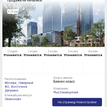
Продажи не начались.
3.75 км
Студия
1-комн
2-комн
3-комн
4-комн
Уточняется
Уточняется
Уточняется
Уточняется
Уточняется
Класс жилья
Расположение
Бизнес-класс
Москва,
Северный
АО,
Восточное
Компания
Дегунино
Plus Development
Ближайшее метро
Лианозово
На страницу Новостройки