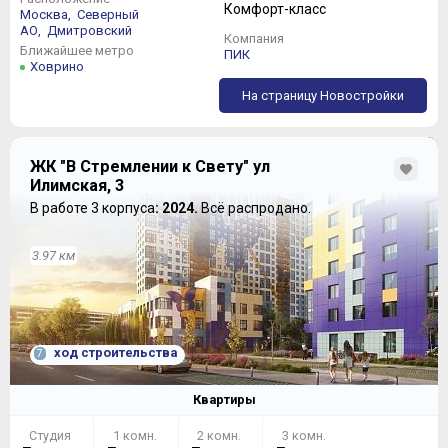
Комфорт-класс
Москва,
Северный
АО,
Дмитровский
Компания
Ближайшее метро
ПИК
Ховрино
На страницу Новостройки
ЖК "В Стремлении к Свету" ул
Илимская, 3
В работе 3 корпуса
: 2024.
Всё распродано.
3.97 км
ход строительства
7
Квартиры
Студия
1 комн.
2 комн.
3 комн.