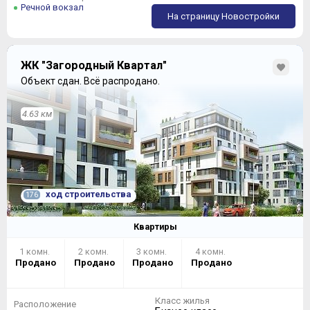
Речной вокзал
На страницу Новостройки
ЖК "Загородный Квартал"
Объект сдан.
Всё распродано.
4.63 км
ход строительства
176
Квартиры
1 комн.
2 комн.
3 комн.
4 комн.
Продано
Продано
Продано
Продано
Класс жилья
Расположение