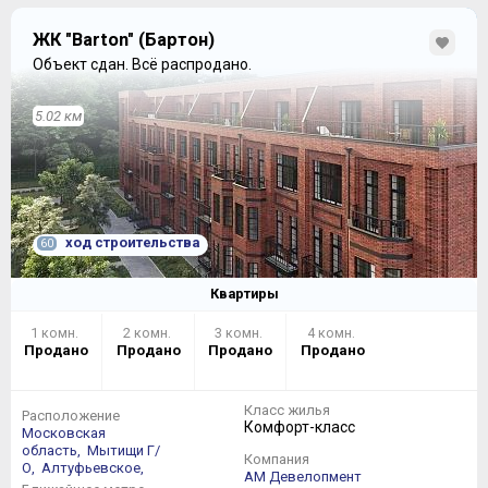
ЖК "Barton" (Бартон)
Объект сдан.
Всё распродано.
5.02 км
ход строительства
60
Квартиры
1 комн.
2 комн.
3 комн.
4 комн.
Продано
Продано
Продано
Продано
Класс жилья
Расположение
Комфорт-класс
Московская
область,
Мытищи Г/
Компания
О,
Алтуфьевское,
АМ Девелопмент