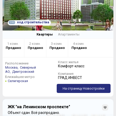
ход строительства
200
Квартиры
Апартаменты
1 комн.
2 комн.
3 комн.
4 комн.
Продано
Продано
Продано
Продано
Класс жилья
Расположение
Комфорт-класс
Москва,
Северный
АО,
Дмитровский
Компания
Ближайшее метро
ГРАД ИНВЕСТ
Селигерская
На страницу Новостройки
ЖК "на Ленинском проспекте"
Объект сдан.
Всё распродано.