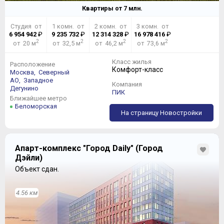
Квартиры от
7
млн.
Студия от
1 комн. от
2 комн. от
3 комн. от
6 954 942
₽
9 235 732
₽
12 314 328
₽
16 978 416
₽
2
2
2
2
от 20 м
от 32,5 м
от 46,2 м
от 73,6 м
Класс жилья
Расположение
Комфорт-класс
Москва,
Северный
АО,
Западное
Компания
Дегунино
ПИК
Ближайшее метро
Беломорская
На страницу Новостройки
Апарт-комплекс "Город Daily" (Город
Дэйли)
Объект сдан.
4.56 км