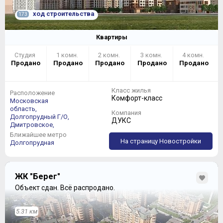
ход строительства
173
Квартиры
Студия
1 комн.
2 комн.
3 комн.
4 комн.
Продано
Продано
Продано
Продано
Продано
Класс жилья
Расположение
Комфорт-класс
Московская
область,
Компания
Долгопрудный Г/О,
ДУКС
Дмитровское,
Ближайшее метро
На страницу Новостройки
Долгопрудная
ЖК "Берег"
Объект сдан.
Всё распродано.
5.31 км