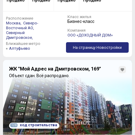
Продано
Продано
Продано
Продано
Класс жилья
Расположение
Бизнес-класс
Москва,
Северо-
Восточный АО,
Компания
Северный
ООО «ДОХОДНЫЙ ДОМ»
Дмитровское,
Ближайшее метро
На страницу Новостройки
Алтуфьево
ЖК "Мой Адрес на Дмитровском, 169"
Объект сдан.
Всё распродано.
ход строительства
128