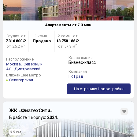
Апартаменты от
7.3
млн.
Студия от
1 комн.
2 комн. от
7 316 800
₽
Продано
13 758 188
₽
2
2
от 25,2 м
от 57,3 м
Класс жилья
Расположение
Бизнес-класс
Москва,
Северный
АО,
Дмитровский
Компания
Ближайшее метро
ГК Град
Селигерская
На страницу Новостройки
ЖК «ФизтехСити»
В работе 1 корпус
: 2024.
0.5 км