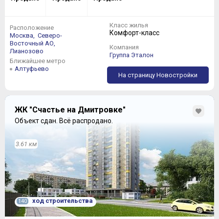
Класс жилья
Расположение
Комфорт-класс
Москва,
Северо-
Восточный АО,
Компания
Лианозово
Группа Эталон
Ближайшее метро
Алтуфьево
На страницу Новостройки
ЖК "Счастье на Дмитровке"
Объект сдан.
Всё распродано.
3.61 км
ход строительства
140