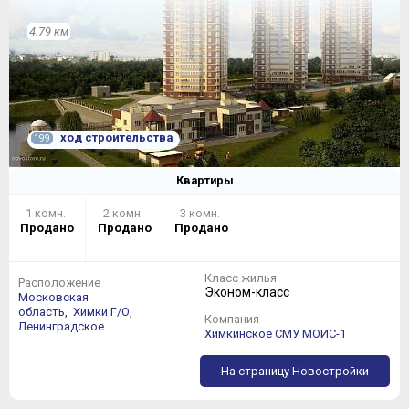
4.79 км
ход строительства
199
Квартиры
1 комн.
2 комн.
3 комн.
Продано
Продано
Продано
Класс жилья
Расположение
Эконом-класс
Московская
область,
Химки Г/О,
Компания
Ленинградское
Химкинское СМУ МОИС-1
На страницу Новостройки