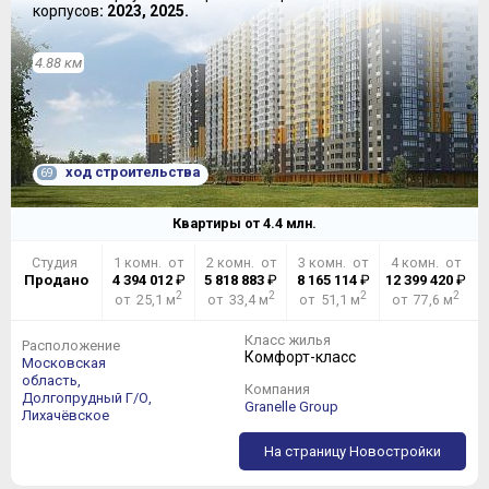
корпусов
: 2023, 2025.
4.88 км
ход строительства
69
Квартиры от
4.4
млн.
Студия
1 комн. от
2 комн. от
3 комн. от
4 комн. от
Продано
4 394 012
₽
5 818 883
₽
8 165 114
₽
12 399 420
₽
2
2
2
2
от 25,1 м
от 33,4 м
от 51,1 м
от 77,6 м
Класс жилья
Расположение
Комфорт-класс
Московская
область,
Компания
Долгопрудный Г/О,
Granelle Group
Лихачёвское
На страницу Новостройки