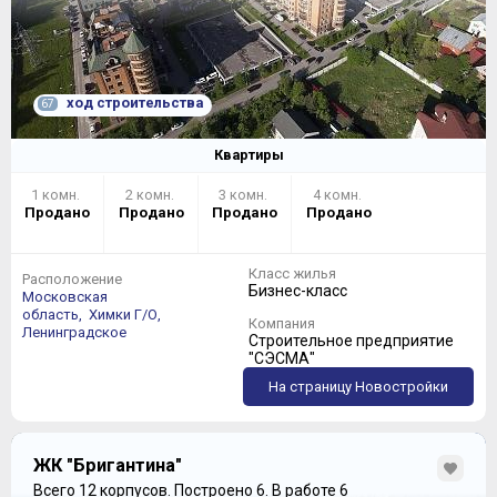
ход строительства
67
Квартиры
1 комн.
2 комн.
3 комн.
4 комн.
Продано
Продано
Продано
Продано
Класс жилья
Расположение
Бизнес-класс
Московская
область,
Химки Г/О,
Компания
Ленинградское
Строительное предприятие
"СЭСМА"
На страницу Новостройки
ЖК "Бригантина"
Всего 12 корпусов.
Построено 6.
В работе 6