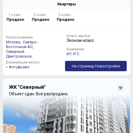
Квартиры
1 комн.
2 комн.
3 комн.
Продано
Продано
Продано
Класс жилья
Расположение
Эконом-класс
Москва,
Северо-
Восточный АО,
Компания
Северный
КП УГС
Дмитровское,
Ближайшее метро
На страницу Новостройки
Алтуфьево
ЖК "Северный"
Объект сдан.
Всё распродано.