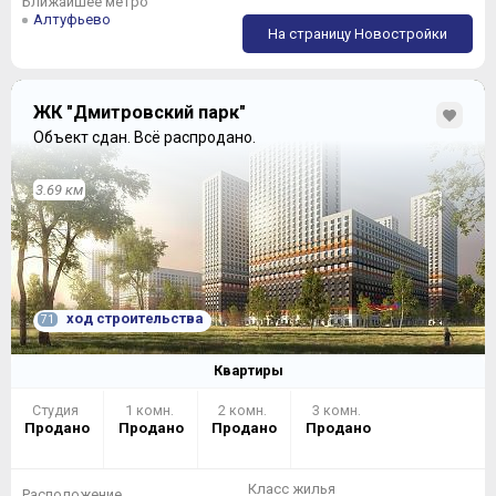
Ближайшее метро
Алтуфьево
На страницу Новостройки
ЖК "Дмитровский парк"
Объект сдан.
Всё распродано.
3.69 км
ход строительства
71
Квартиры
Студия
1 комн.
2 комн.
3 комн.
Продано
Продано
Продано
Продано
Класс жилья
Расположение