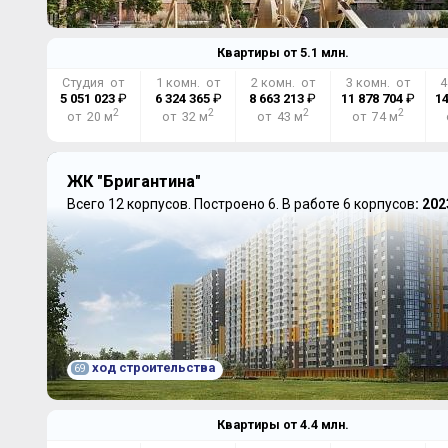
Квартиры от
5.1
млн.
Студия от
1 комн. от
2 комн. от
3 комн. от
4
5 051 023
₽
6 324 365
₽
8 663 213
₽
11 878 704
₽
14
2
2
2
2
от 20 м
от 32 м
от 43 м
от 74 м
ЖК "Бригантина"
Всего 12 корпусов.
Построено 6.
В работе 6 корпусов
: 202
ход строительства
69
Квартиры от
4.4
млн.