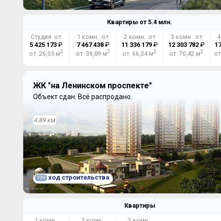
Квартиры от
5.4
млн.
Студия от
1 комн. от
2 комн. от
3 комн. от
4
5 425 173
₽
7 467 438
₽
11 336 179
₽
12 303 782
₽
17
2
2
2
2
от 26,05 м
от 39,89 м
от 66,34 м
от 70,42 м
от
ЖК "на Ленинском проспекте"
Объект сдан.
Всё распродано.
4.89 км
ход строительства
199
Квартиры
1 комн.
2 комн.
3 комн.