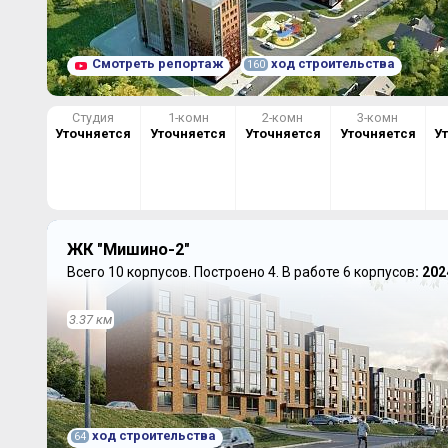
Смотреть репортаж
ход строительства
160
Студия
1-комн
2-комн
3-комн
Уточняется
Уточняется
Уточняется
Уточняется
У
ЖК "Мишино-2"
Всего 10 корпусов.
Построено 4.
В работе 6 корпусов
: 202
3.37 км
ход строительства
64