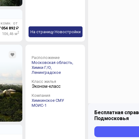
 комн. от
 054 892
₽
На страницу Новостройки
2
 106,46 м
Расположение
Московская область,
Химки Г/О,
Ленинградское
Класс жилья
Эконом-класс
Компания
Химкинское СМУ
МОИС-1
Бесплатная справ
Подмосковья