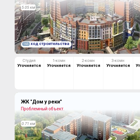
5.05 км
ход строительства
165
Студия
1-комн
2-комн
3-комн
Уточняется
Уточняется
Уточняется
Уточняется
У
ЖК "Дом у реки"
Проблемный объект.
0.71 км