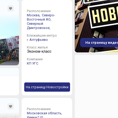
Расположение
Москва,
Северо-
Восточный АО,
Северный
Дмитровское,
Ближайшее метро
Алтуфьево
На страницу виде
Класс жилья
Эконом-класс
Компания
КП УГС
На страницу Новостройки
Расположение
Московская область,
Химки Г/О,