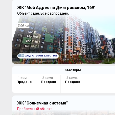
ЖК "Мой Адрес на Дмитровском, 169"
Объект сдан.
Всё распродано.
5.06 км
ход строительства
128
Квартиры
1 комн.
2 комн.
3 комн.
Продано
Продано
Продано
ЖК "Солнечная система"
Проблемный объект.