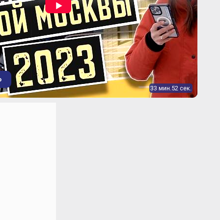
о
33 мин.52 сек.