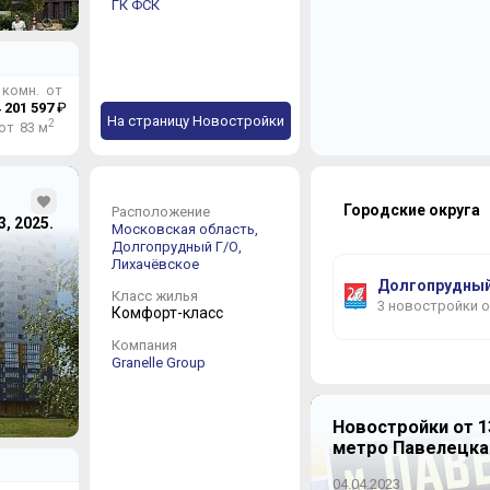
ГК ФСК
 комн. от
 201 597
₽
На страницу Новостройки
2
от 83 м
Городские округа
Расположение
3, 2025.
Московская область,
Долгопрудный Г/О,
Лихачёвское
Долгопрудный
Класс жилья
3 новостройки 
Комфорт-класс
Компания
Granelle Group
Новостройки от 1
метро Павелецка
04.04.2023