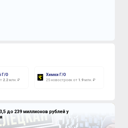
 Г/О
Химки Г/О
от
2.2
млн. ₽
25 новостроек от
1.9
млн. ₽
3,5 до 239 миллионов рублей у
я