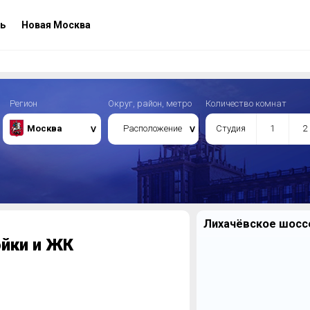
ь
Новая Москва
Регион
Округ, район, метро
Количество комнат
Москва
Расположение
Студия
1
2
Лихачёвское шоссе
ойки и ЖК