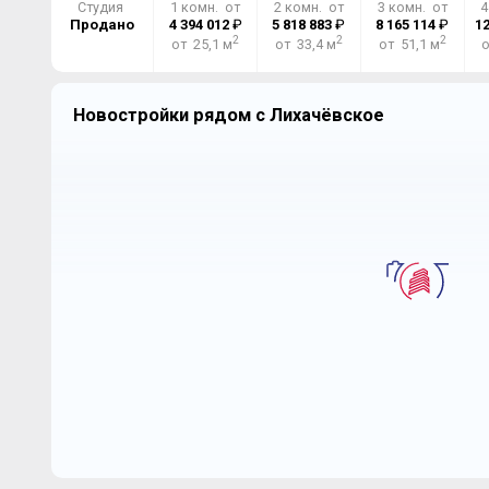
Студия
1 комн. от
2 комн. от
3 комн. от
4
Продано
4 394 012
₽
5 818 883
₽
8 165 114
₽
12
2
2
2
от 25,1 м
от 33,4 м
от 51,1 м
о
Новостройки рядом с Лихачёвское