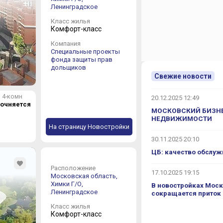
Ленинградское
Класс жилья
Комфорт-класс
Компания
Специальные проекты
фонда защиты прав
дольщиков
Свежие новости
4-комн
20.12.2025 12:49
точняется
МОСКОВСКИЙ БИЗНЕ
НЕДВИЖИМОСТИ
На страницу Новостройки
30.11.2025 20:10
ЦБ: качество обслуж
Расположение
17.10.2025 19:15
Московская область,
Химки Г/О,
В новостройках Моск
Ленинградское
сокращается приток
Класс жилья
Комфорт-класс