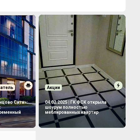
патель
Акции
инцово Сити»:
04.02.2025 | ГК ФСК открыла
к
шоурум полностью
временный
меблированных квартир