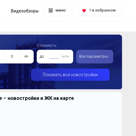
меню
1
в избранном
Видеообзоры
Стоимость
3
4+
до
млн.
Все параметры
Показать все новостройки
 – новостройки и ЖК на карте