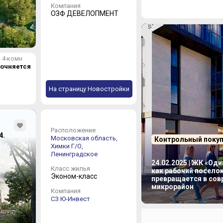
Компания
ОЗФ ДЕВЕЛОПМЕНТ
4-комн
точняется
На страницу Новостройки
Расположение
4.
Московская область,
Контрольный поку
Химки Г/О,
Ленинградское
24.02.2025 | ЖК «Од
Класс жилья
как рабочий посело
Эконом-класс
превращается в со
микрорайон
Компания
СЗ Ю-Инвест