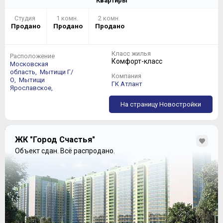
Квартиры
Студия
1 комн.
2 комн.
Продано
Продано
Продано
Класс жилья
Расположение
Комфорт-класс
Московская
область,
Мытищи Г/
Компания
О,
Мытищи
ГК Атлант
Ярославское,
На страницу Новостройки
ЖК "Город Счастья"
Объект сдан.
Всё распродано.