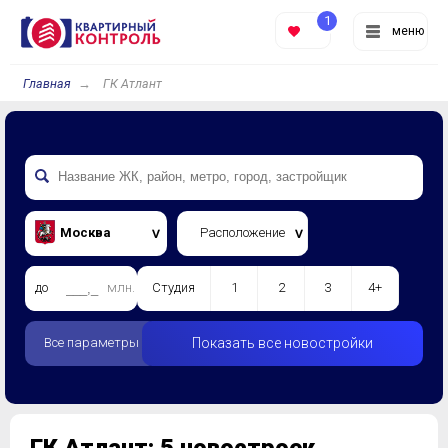
1
меню
Главная
ГК Атлант
Москва
Расположение
до
млн.
Студия
1
2
3
4+
Все параметры
Показать все новостройки