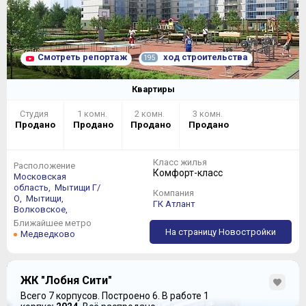
Смотреть репортаж
ход строительства
195
Квартиры
Студия
1 комн.
2 комн.
3 комн.
Продано
Продано
Продано
Продано
Класс жилья
Расположение
Комфорт-класс
Московская
область,
Мытищи Г/
Компания
О,
Мытищи,
ГК Атлант
Волковское,
Ближайшее метро
На страницу Новостройки
Медведково
ЖК "Лобня Сити"
Всего 7 корпусов.
Построено 6.
В работе 1