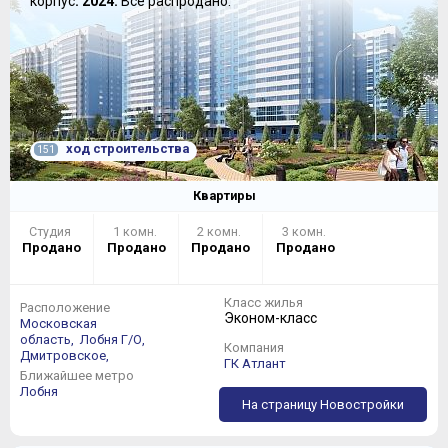
корпус
: 2024.
Всё распродано.
ход строительства
151
Квартиры
Студия
1 комн.
2 комн.
3 комн.
Продано
Продано
Продано
Продано
Класс жилья
Расположение
Эконом-класс
Московская
область,
Лобня Г/О,
Компания
Дмитровское,
ГК Атлант
Ближайшее метро
Лобня
На страницу Новостройки