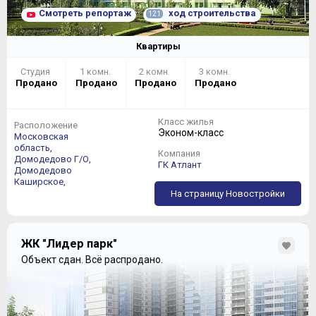
Смотреть репортаж
ход строительства
121
Квартиры
Студия
1 комн.
2 комн.
3 комн.
Продано
Продано
Продано
Продано
Класс жилья
Расположение
Эконом-класс
Московская
область,
Компания
Домодедово Г/О,
ГК Атлант
Домодедово
Каширское,
На страницу Новостройки
ЖК "Лидер парк"
Объект сдан.
Всё распродано.