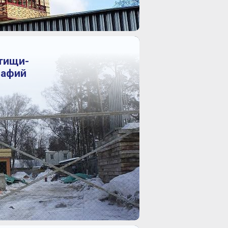
тищи-
рафий