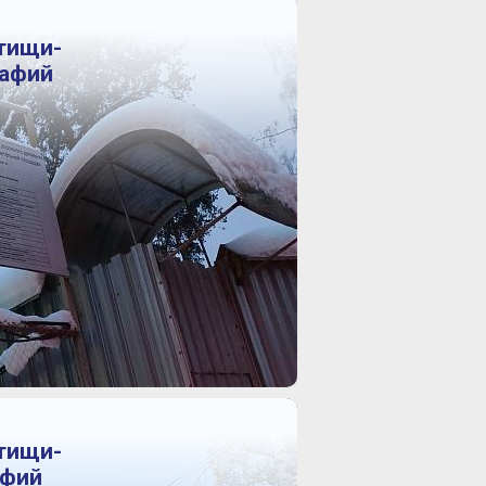
тищи-
рафий
тищи-
афий