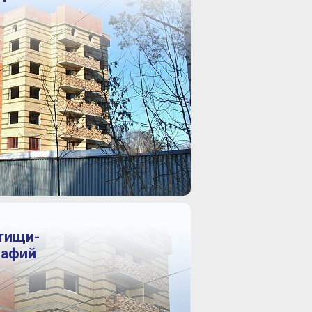
тищи-
рафий