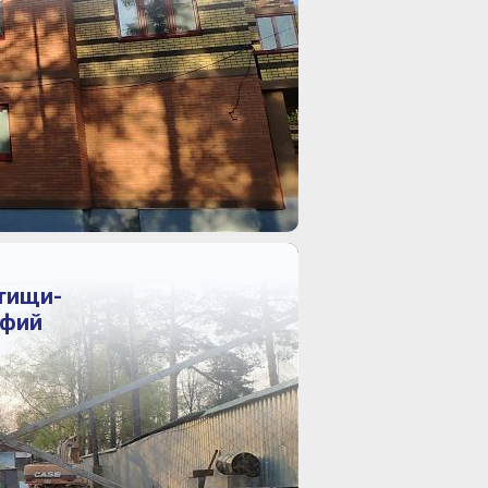
тищи-
афий