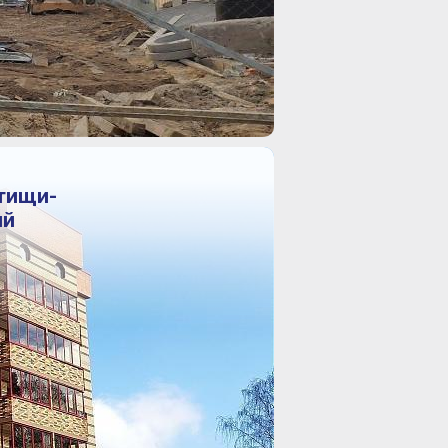
тищи-
ий