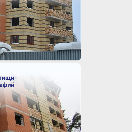
тищи-
рафий