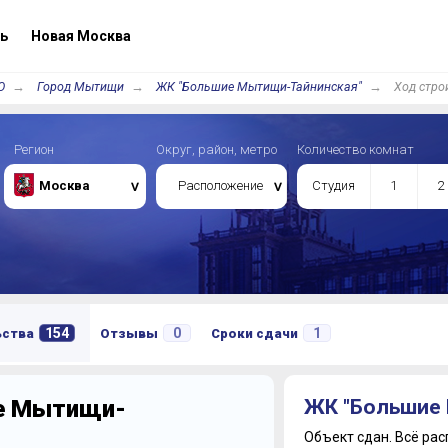
ь
Новая Москва
О
Город Мытищи
ЖК "Большие Мытищи-Тайнинская"
Ход стро
Регион
Округ, район, метро
Количество комнат
Москва
Расположение
Студия
1
2
154
0
1
ьства
Отзывы
Сроки сдачи
ие Мытищи-
ЖК "Большие 
Объект сдан.
Всё рас