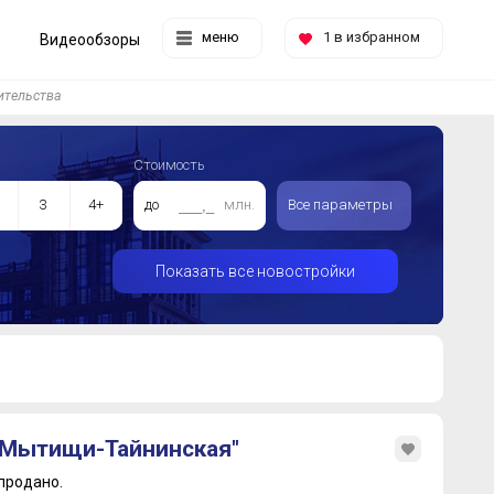
меню
1
в избранном
Видеообзоры
ительства
Стоимость
3
4+
до
млн.
Все параметры
Показать все новостройки
Мытищи-Тайнинская"
продано.