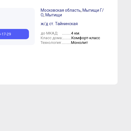
Московская область
,
Мытищи Г/
О
,
Мытищи
Сентябрь
Февраль
Август
Август
Июль
Июнь
Май
Апрель
Март
ж/д ст. Тайнинская
4 км.
до МКАД:
8-17-29
Комфорт-класс
Класс дома:
Монолит
Технология: