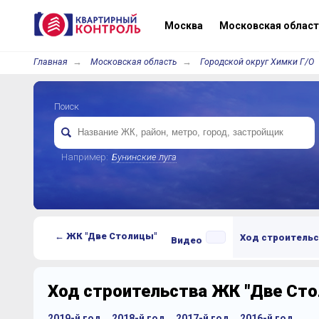
Москва
Московская област
Главная
Московская область
Городской округ Химки Г/О
Поиск
Например:
Бунинские луга
← ЖК "Две Столицы"
Ход строительс
Видео
Ход строительства ЖК "Две Ст
2019-й год
2018-й год
2017-й год
2016-й год