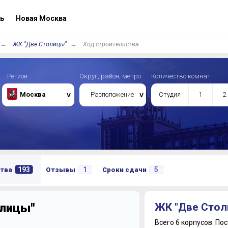
ь
Новая Москва
ЖК "Две Столицы"
Ход строительства
Регион
Округ, район, метро
Количество комнат
Москва
Расположение
Студия
1
2
193
1
5
тва
Отзывы
Сроки сдачи
олицы"
ЖК "Две Стол
Всего 6 корпусов.
Пос