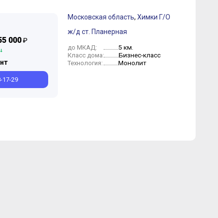
Московская область
,
Химки Г/О
рель
Июль
Сентябрь
Март
Июнь
Май
Апрель
Март
Февраль
Январь
ж/д ст. Планерная
55 000
₽
5 км.
до МКАД:
Бизнес-класс
Класс дома:
нт
Монолит
Технология:
8-17-29