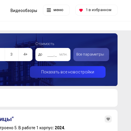
меню
1
в избранном
Видеообзоры
Стоимость
3
4+
до
млн.
Все параметры
Показать все новостройки
ицы"
троено 5.
В работе 1 корпус
: 2024.