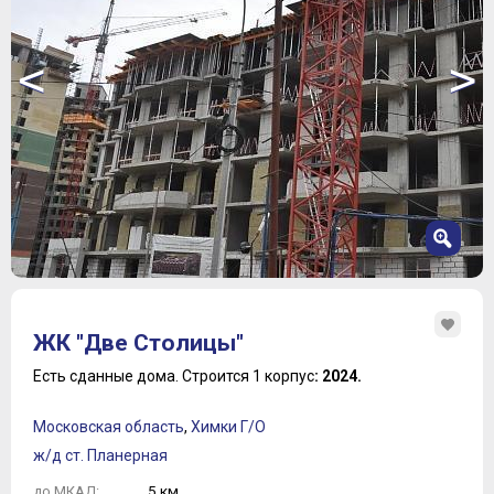
<
>
1
2
ЖК "Две Столицы"
3
4
Есть сданные дома.
Строится 1 корпус
: 2024.
Московская область
,
Химки Г/О
ж/д ст. Планерная
5 км.
до МКАД: