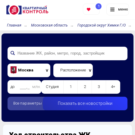
1
меню
Главная
Московская область
Городской округ Химки Г/О
Москва
Расположение
до
млн.
Студия
1
2
3
4+
Все параметры
Показать все новостройки