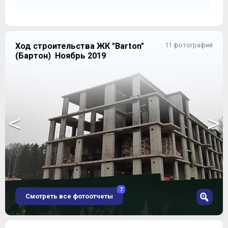
Ход строительства ЖК "Barton"
11 фотографий
(Бартон) Ноябрь 2019
ПЛАНИРОВКИ
На стандартных этажах расположено по 10-11 квартир.
<
>
Многовато? Пожалуй, да. Но, принимая во внимание
малоэтажность жилых корпусов, можно
предположить, что особых неудобств это
обстоятельство не принесет. К тому же, в каждом
доме присутствует лифт, которым будут регулярно
пользоваться уж точно не все жители «Бартона».
7
Смотреть все фотоотчеты
1