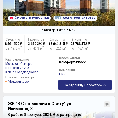
Смотреть репортаж
ход строительства
128
Квартиры от
8.6
млн.
Студия от
1 комн. от
2 комн. от
3 комн. от
8 561 520
₽
12 650 294
₽
18 644 315
₽
23 783 472
₽
2
2
2
2
от 19,8 м
от 40,3 м
от 52,6 м
от 76,1 м
Класс жилья
Расположение
Комфорт-класс
Москва,
Северо-
Восточный АО,
Компания
Южное Медведково
ПИК
Ближайшее метро
Медведково
На страницу Новостройки
ЖК "В Стремлении к Свету" ул
Илимская, 3
В работе 3 корпуса
: 2024.
Всё распродано.