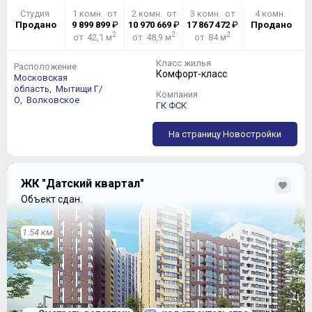
ПРОТИВ
Студия
1 комн. от
2 комн. от
3 комн. от
4 комн.
Продано
9 899 899
₽
10 970 669
₽
17 867 472
₽
Продано
близость к МКАД
2
2
2
от 42,1 м
от 48,9 м
от 84 м
Класс жилья
Расположение
Комфорт-класс
Московская
область,
Мытищи Г/
Компания
О,
Волковское
ГК ФСК
На страницу Новостройки
ЖК "Датский квартал"
Объект сдан.
1.54 км