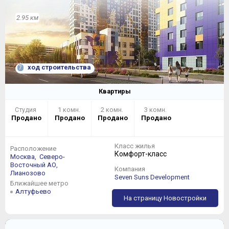
2.95 км
ход строительства
7
Квартиры
Студия
1 комн.
2 комн.
3 комн.
Продано
Продано
Продано
Продано
Класс жилья
Расположение
Комфорт-класс
Москва,
Северо-
Восточный АО,
Компания
Лианозово
Seven Suns Development
Ближайшее метро
Алтуфьево
На страницу Новостройки