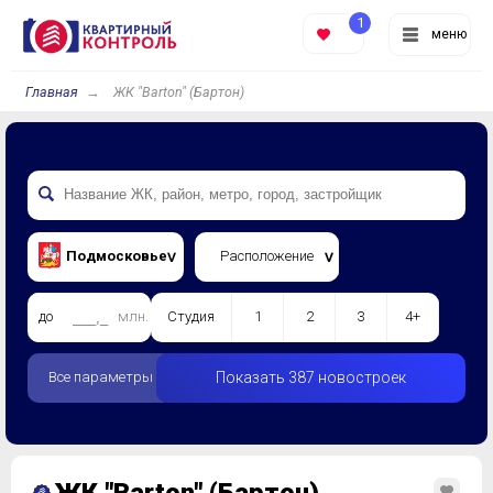
1
меню
Главная
ЖК "Barton" (Бартон)
Подмосковье
Расположение
до
млн.
Студия
1
2
3
4+
Все параметры
Показать 387 новостроек