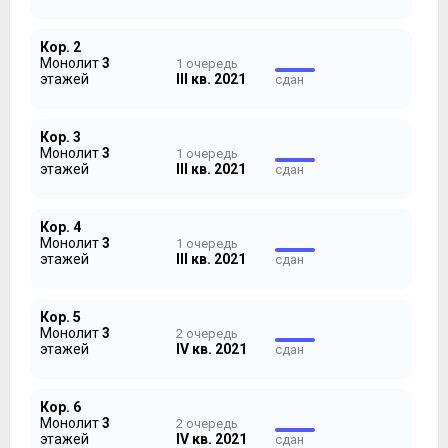
Кор. 2
В строительстве применяется монолитно каркасная
Монолит
3
1 очередь
технология, внешние стены выкладываются из
этажей
III кв. 2021
сдан
кирпича, после установки 10-сантиметрового
утеплителя, фасады облицовываются немецким
кирпичом ручной формовки. Квартиры оснащены
Кор. 3
открытыми балконами с коваными перилами и
Монолит
3
1 очередь
эркерными лоджиями, на верхних этажах будут
этажей
III кв. 2021
сдан
обустроены мини-террасы. На фасадах предусмотрены
корзины под внешние блоки кондиционеров.
Кор. 4
Территорией займется ландшафтный дизайнер, во
Монолит
3
1 очередь
дворах появятся игровые комплексы с качелями и
этажей
III кв. 2021
сдан
песочницами, турниками, брусьями и прочими
уличными тренажерами. Рекреационные зоны для
отдыха со скамейками, беседками и другими малыми
Кор. 5
архитектурными формами.
Монолит
3
2 очередь
этажей
IV кв. 2021
сдан
Кор. 6
Монолит
3
2 очередь
этажей
IV кв. 2021
сдан