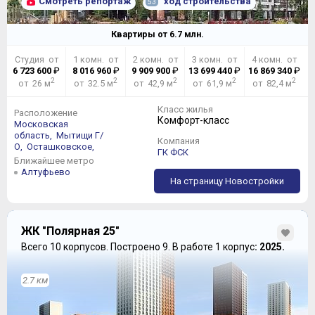
Смотреть репортаж
ход строительства
53
Квартиры от
6.7
млн.
Студия от
1 комн. от
2 комн. от
3 комн. от
4 комн. от
6 723 600
₽
8 016 960
₽
9 909 900
₽
13 699 440
₽
16 869 340
₽
2
2
2
2
2
от 26 м
от 32.5 м
от 42,9 м
от 61,9 м
от 82,4 м
Класс жилья
Расположение
Комфорт-класс
Московская
область,
Мытищи Г/
Компания
О,
Осташковское,
ГК ФСК
Ближайшее метро
Алтуфьево
На страницу Новостройки
ЖК "Полярная 25"
Всего 10 корпусов.
Построено 9.
В работе 1 корпус
: 2025.
2.7 км