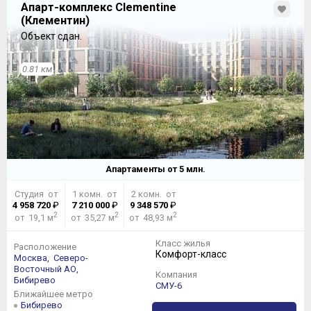
Апарт-комплекс Clementine
(Клементин)
Объект сдан.
0.81 км
Апартаменты от
5
млн.
Студия от
1 комн. от
2 комн. от
4 958 720
₽
7 210 000
₽
9 348 570
₽
2
2
2
от 19,1 м
от 35,27 м
от 48,93 м
Класс жилья
Расположение
Комфорт-класс
Москва,
Северо-
Восточный АО,
Компания
Бибирево
СМУ-6
Ближайшее метро
Бибирево