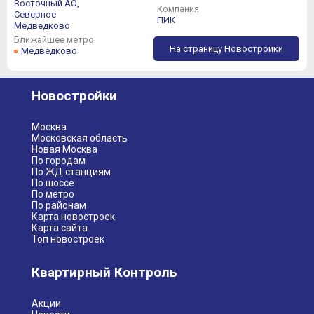
Восточный АО,
Компания
Северное
ПИК
Медведково
Ближайшее метро
На страницу Новостройки
Медведково
Новостройки
Москва
Московская область
Новая Москва
По городам
По ЖД станциям
По шоссе
По метро
По районам
Карта новостроек
Карта сайта
Топ новостроек
Квартирный Контроль
Акции