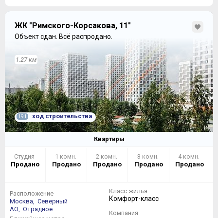
ЖК "Римского-Корсакова, 11"
Объект сдан.
Всё распродано.
1.27 км
ход строительства
191
Квартиры
Студия
1 комн.
2 комн.
3 комн.
4 комн.
Продано
Продано
Продано
Продано
Продано
Класс жилья
Расположение
Комфорт-класс
Москва,
Северный
АО,
Отрадное
Компания