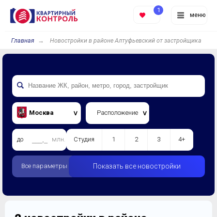
1
меню
Главная
Новостройки в районе Алтуфьевский от застройщика
Москва
Расположение
до
млн.
Студия
1
2
3
4+
Все параметры
Показать все новостройки