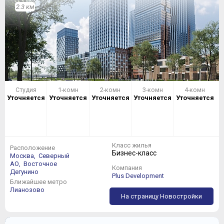
2.3 км
Студия
1-комн
2-комн
3-комн
4-комн
Уточняется
Уточняется
Уточняется
Уточняется
Уточняется
Класс жилья
Расположение
Бизнес-класс
Москва,
Северный
АО,
Восточное
Компания
Дегунино
Plus Development
Ближайшее метро
Лианозово
На страницу Новостройки