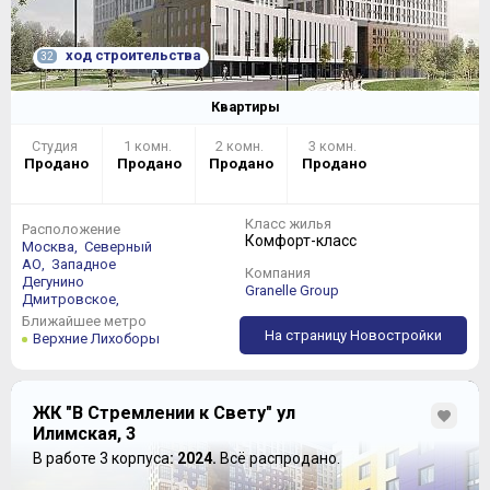
ход строительства
32
Квартиры
Студия
1 комн.
2 комн.
3 комн.
Продано
Продано
Продано
Продано
Класс жилья
Расположение
Комфорт-класс
Москва,
Северный
АО,
Западное
Компания
Дегунино
Granelle Group
Дмитровское,
Ближайшее метро
На страницу Новостройки
Верхние Лихоборы
ЖК "В Стремлении к Свету" ул
Илимская, 3
В работе 3 корпуса
: 2024.
Всё распродано.