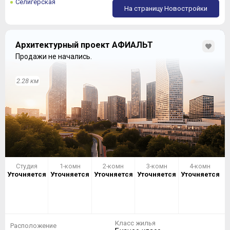
Селигерская
На страницу Новостройки
Архитектурный проект АФИАЛЬТ
Продажи не начались.
2.28 км
Студия
1-комн
2-комн
3-комн
4-комн
Уточняется
Уточняется
Уточняется
Уточняется
Уточняется
Класс жилья
Расположение