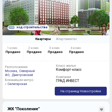
ход строительства
200
Квартиры
Апартаменты
1 комн.
2 комн.
3 комн.
4 комн.
Продано
Продано
Продано
Продано
Класс жилья
Расположение
Комфорт-класс
Москва,
Северный
АО,
Дмитровский
Компания
Ближайшее метро
ГРАД ИНВЕСТ
Селигерская
На страницу Новостройки
ЖК "Поколение"