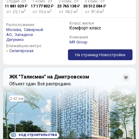
Студия от
1 комн. от
2 комн. от
3 комн. от
11 881 029
₽
17 177 802
₽
23 765 138
₽
30 512 084
₽
2
2
2
2
от 25,1 м
от 35,6 м
от 58,2 м
от 87,8 м
Класс жилья
Расположение
Комфорт-класс
Москва,
Северный
АО,
Западное
Компания
Дегунино
MR Group
Ближайшее метро
Селигерская
На страницу Новостройки
ЖК "Талисман" на Дмитровском
Объект сдан.
Всё распродано.
2.42 км
ход строительства
74