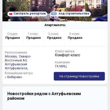
Смотреть репортаж
ход строительства
192
Апартаменты
Студия
1 комн.
2 комн.
3 комн.
Продано
Продано
Продано
Продано
Класс жилья
Расположение
Комфорт-класс
Москва,
Северо-
Восточный АО,
Компания
Алтуфьевский
ГК МИЦ
Алтуфьевское,
Ближайшее метро
На страницу Новостройки
Бибирево
Новостройки рядом с Алтуфьевским
районом