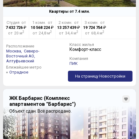
Квартиры от
7.4
млн.
Студия от
1 комн. от
2 комн. от
3 комн. от
7 432 726
₽
10 568 224
₽
13 257 439
₽
19 724 754
₽
2
2
2
2
от 20 м
от 24,8 м
от 34,4 м
от 68,4 м
Класс жилья
Расположение
Комфорт-класс
Москва,
Северо-
Восточный АО,
Компания
Алтуфьевский
ПИК
Ближайшее метро
Отрадное
На страницу Новостройки
ЖК Барбарис (Комплекс
апартаментов "Барбарис")
Объект сдан.
Всё распродано.