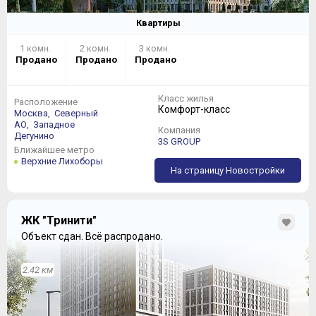
Квартиры
1 комн.
2 комн.
3 комн.
Продано
Продано
Продано
Класс жилья
Расположение
Комфорт-класс
Москва,
Северный
АО,
Западное
Компания
Дегунино
3S GROUP
Ближайшее метро
Верхние Лихоборы
На страницу Новостройки
ЖК "Тринити"
Объект сдан.
Всё распродано.
2.42 км