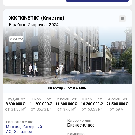
ЖК "KINETIK" (Кинетик)
В работе 2 корпуса
: 2024.
2.24 км
Квартиры от
8.6
млн.
Студия от
1 комн. от
2 комн. от
3 комн. от
4 комн. от
8 600 000
₽
11 200 000
₽
11 600 000
₽
16 200 000
₽
21 500 000
₽
2
2
2
2
2
от 31,85 м
от 36,73 м
от 37,6 м
от 53,55 м
от 69 м
Класс жилья
Расположение
Бизнес-класс
Москва,
Северный
АО,
Западное
Компания