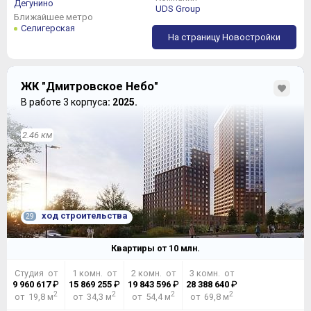
Дегунино
UDS Group
Ближайшее метро
Селигерская
На страницу Новостройки
ЖК "Дмитровское Небо"
В работе 3 корпуса
: 2025.
2.46 км
ход строительства
29
Квартиры от
10
млн.
Студия от
1 комн. от
2 комн. от
3 комн. от
9 960 617
₽
15 869 255
₽
19 843 596
₽
28 388 640
₽
2
2
2
2
от 19,8 м
от 34,3 м
от 54,4 м
от 69,8 м