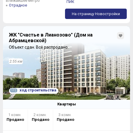
Ближайшее метро
ПИК
Отрадное
На страницу Новостройки
ЖК "Счастье в Лианозово" (Дом на
Абрамцевской)
Объект сдан.
Всё распродано.
2.55 км
ход строительства
172
Квартиры
1 комн.
2 комн.
3 комн.
Продано
Продано
Продано