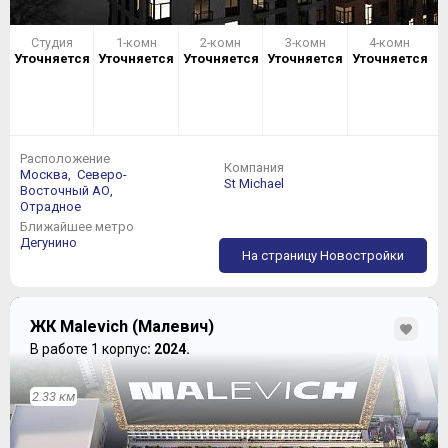
Студия
1-комн
2-комн
3-комн
4-комн
Уточняется
Уточняется
Уточняется
Уточняется
Уточняется
Расположение
Компания
Москва,
Северо-
St Michael
Восточный АО,
Отрадное
Ближайшее метро
Дегунино
На страницу Новостройки
ЖК Malevich (Малевич)
В работе 1 корпус
: 2024.
2.33 км