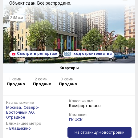
Объект сдан.
Всё распродано.
2.58 км
Смотреть репортаж
ход строительства
209
Квартиры
1 комн.
2 комн.
3 комн.
Продано
Продано
Продано
Класс жилья
Расположение
Комфорт-класс
Москва,
Северо-
Восточный АО,
Компания
Отрадное
ГК ФСК
Ближайшее метро
Владыкино
На страницу Новостройки