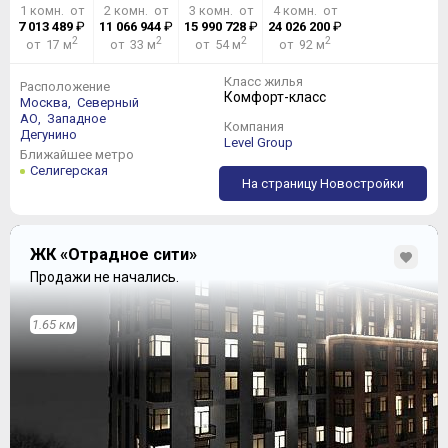
1 комн. от
2 комн. от
3 комн. от
4 комн. от
7 013 489
₽
11 066 944
₽
15 990 728
₽
24 026 200
₽
2
2
2
2
от 17 м
от 33 м
от 54 м
от 92 м
Класс жилья
Расположение
Комфорт-класс
Москва,
Северный
АО,
Западное
Компания
Дегунино
Level Group
Ближайшее метро
Селигерская
На страницу Новостройки
ЖК «Отрадное сити»
Продажи не начались.
1.65 км