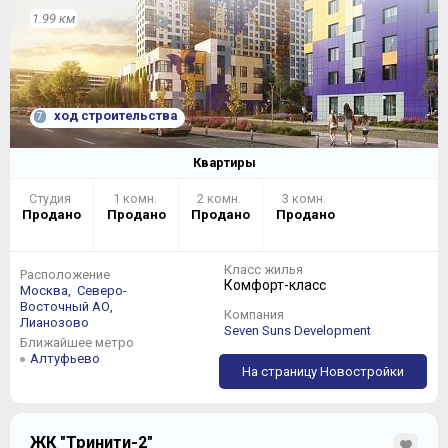
1.99 км
ход строительства
7
Квартиры
Студия
1 комн.
2 комн.
3 комн.
Продано
Продано
Продано
Продано
Класс жилья
Расположение
Комфорт-класс
Москва,
Северо-
Восточный АО,
Компания
Лианозово
Seven Suns Development
Ближайшее метро
Алтуфьево
На страницу Новостройки
ЖК "Тринити-2"