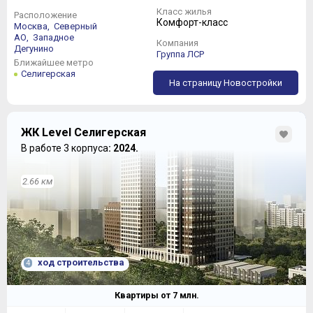
Класс жилья
Расположение
Комфорт-класс
Москва,
Северный
АО,
Западное
Компания
Дегунино
Группа ЛСР
Ближайшее метро
Селигерская
На страницу Новостройки
ЖК Level Селигерская
В работе 3 корпуса
: 2024.
2.66 км
ход строительства
4
Квартиры от
7
млн.