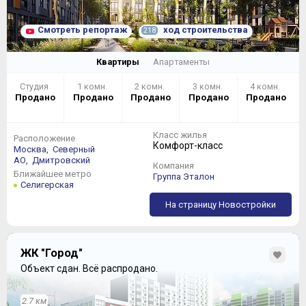
Смотреть репортаж
ход строительства
218
Квартиры
Апартаменты
Студия
1 комн.
2 комн.
3 комн.
4 комн.
Продано
Продано
Продано
Продано
Продано
Класс жилья
Расположение
Комфорт-класс
Москва,
Северный
АО,
Дмитровский
Компания
Ближайшее метро
Группа Эталон
Селигерская
На страницу Новостройки
ЖК "Город"
Объект сдан.
Всё распродано.
2.7 км