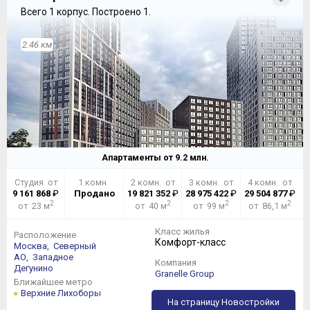
Всего 1 корпус.
Построено 1.
2.46 км
Апартаменты от
9.2
млн.
Студия от
1 комн.
2 комн. от
3 комн. от
4 комн. от
9 161 868
₽
Продано
19 821 352
₽
28 975 422
₽
29 504 877
₽
2
2
2
2
от 23 м
от 40 м
от 99 м
от 86,1 м
Класс жилья
Расположение
Комфорт-класс
Москва,
Северный
АО,
Западное
Компания
Дегунино
Granelle Group
Ближайшее метро
Верхние Лихоборы
На страницу Новостройки