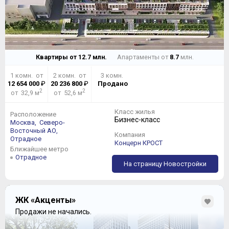
Квартиры от
12.7
млн.
Апартаменты от
8.7
млн.
1 комн. от
2 комн. от
3 комн.
12 654 000
₽
20 236 800
₽
Продано
2
2
от 32,9 м
от 52,6 м
Класс жилья
Расположение
Бизнес-класс
Москва,
Северо-
Восточный АО,
Компания
Отрадное
Концерн КРОСТ
Ближайшее метро
Отрадное
На страницу Новостройки
ЖК «Акценты»
Продажи не начались.