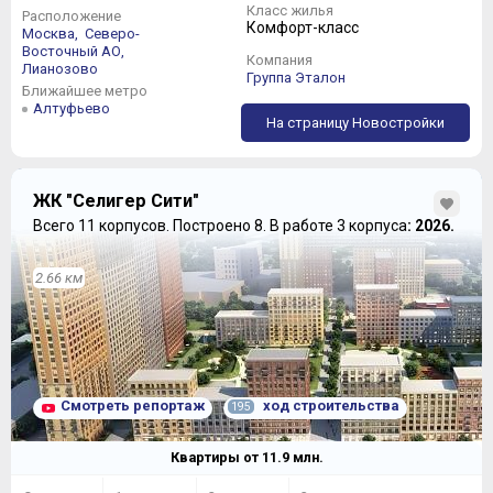
Класс жилья
Расположение
Комфорт-класс
Москва,
Северо-
Восточный АО,
Компания
Лианозово
Группа Эталон
Ближайшее метро
Алтуфьево
На страницу Новостройки
ЖК "Селигер Сити"
Всего 11 корпусов.
Построено 8.
В работе 3 корпуса
: 2026.
2.66 км
Смотреть репортаж
ход строительства
195
Квартиры от
11.9
млн.