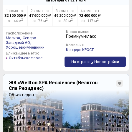
Квартиры от
32.1
млн.
1 комн. от
2 комн. от
3 комн. от
4 комн. от
32 100 000
₽
47 600 000
₽
49 200 000
₽
72 400 000
₽
2
2
2
2
от 44 м
от 76 м
от 80 м
от 117 м
Класс жилья
Расположение
Премиум-класс
Москва,
Северо-
Западный АО,
Компания
Хорошёво-Мневники
Концерн КРОСТ
Ближайшее метро
Октябрьское поле
На страницу Новостройки
ЖК «Wellton SPA Residence» (Веллтон
Спа Резиденс)
Объект сдан.