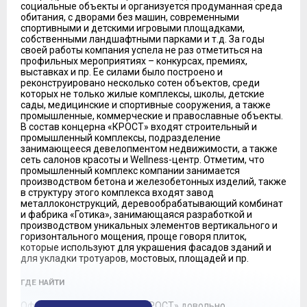
социальные объекты и организуется продуманная среда
обитания, с дворами без машин, современными
спортивными и детскими игровыми площадками,
собственными ландшафтными парками и т.д. За годы
своей работы компания успела не раз отметиться на
профильных мероприятиях – конкурсах, премиях,
выставках и пр. Ее силами было построено и
реконструировано несколько сотен объектов, среди
которых не только жилые комплексы, школы, детские
сады, медицинские и спортивные сооружения, а также
промышленные, коммерческие и православные объекты.
В состав концерна «КРОСТ» входят строительный и
промышленный комплексы, подразделение
занимающееся девелопментом недвижимости, а также
сеть салонов красоты и Wellness-центр. Отметим, что
промышленный комплекс компании занимается
производством бетона и железобетонных изделий, также
в структуру этого комплекса входят завод
металлоконструкций, деревообрабатывающий комбинат
и фабрика «Готика», занимающаяся разработкой и
производством уникальных элементов вертикального и
горизонтального мощения, проще говоря плиток,
которые используют для украшения фасадов зданий и
для укладки тротуаров, мостовых, площадей и пр.
ГДЕ НАЙТИ
Офисы продаж концерна «КРОСТ» довольно