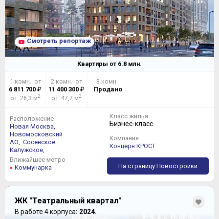
Смотреть репортаж
Квартиры от
6.8
млн.
1 комн. от
2 комн. от
3 комн.
6 811 700
₽
11 400 300
₽
Продано
2
2
от 26,3 м
от 47,7 м
Класс жилья
Расположение
Бизнес-класс
Новая Москва,
Новомосковский
Компания
АО,
Сосенское
Концерн КРОСТ
Калужское,
Ближайшее метро
На страницу Новостройки
Коммунарка
ЖК "Театральный квартал"
В работе 4 корпуса
: 2024.