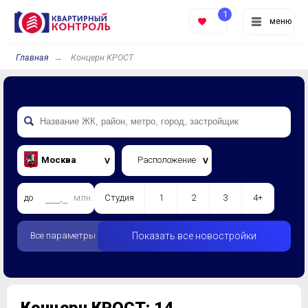
1
меню
Главная
Концерн КРОСТ
Москва
Расположение
до
млн.
Студия
1
2
3
4+
Все параметры
Показать все новостройки