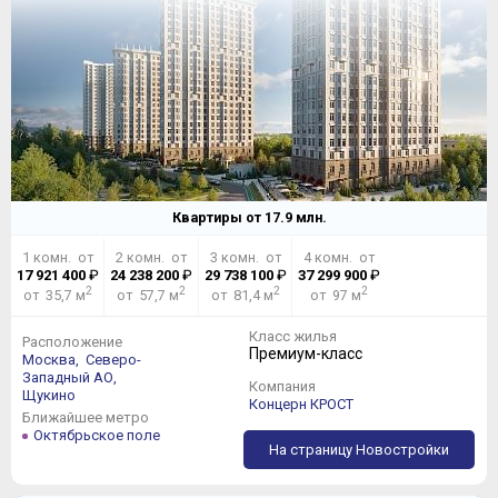
Квартиры от
17.9
млн.
1 комн. от
2 комн. от
3 комн. от
4 комн. от
17 921 400
₽
24 238 200
₽
29 738 100
₽
37 299 900
₽
2
2
2
2
от 35,7 м
от 57,7 м
от 81,4 м
от 97 м
Класс жилья
Расположение
Премиум-класс
Москва,
Северо-
Западный АО,
Компания
Щукино
Концерн КРОСТ
Ближайшее метро
Октябрьское поле
На страницу Новостройки