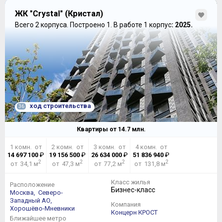
ЖК "Crystal" (Кристал)
Всего 2 корпуса.
Построено 1.
В работе 1 корпус
: 2025.
ход строительства
36
Квартиры от
14.7
млн.
1 комн. от
2 комн. от
3 комн. от
4 комн. от
14 697 100
₽
19 156 500
₽
26 634 000
₽
51 836 940
₽
2
2
2
2
от 34,1 м
от 47,3 м
от 77,2 м
от 131,8 м
Класс жилья
Расположение
Бизнес-класс
Москва,
Северо-
Западный АО,
Компания
Хорошёво-Мневники
Концерн КРОСТ
Ближайшее метро