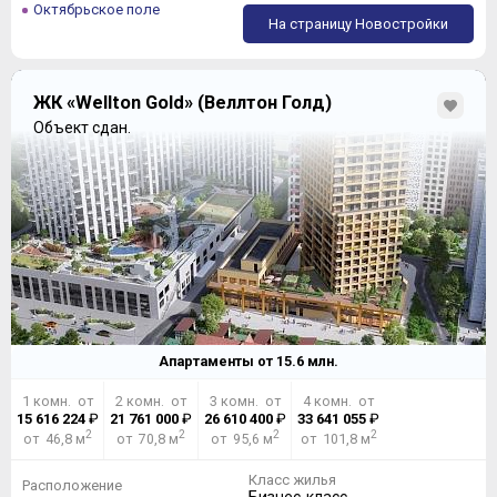
Октябрьское поле
На страницу Новостройки
ЖК «Wellton Gold» (Веллтон Голд)
Объект сдан.
Апартаменты от
15.6
млн.
1 комн. от
2 комн. от
3 комн. от
4 комн. от
15 616 224
₽
21 761 000
₽
26 610 400
₽
33 641 055
₽
2
2
2
2
от 46,8 м
от 70,8 м
от 95,6 м
от 101,8 м
Класс жилья
Расположение