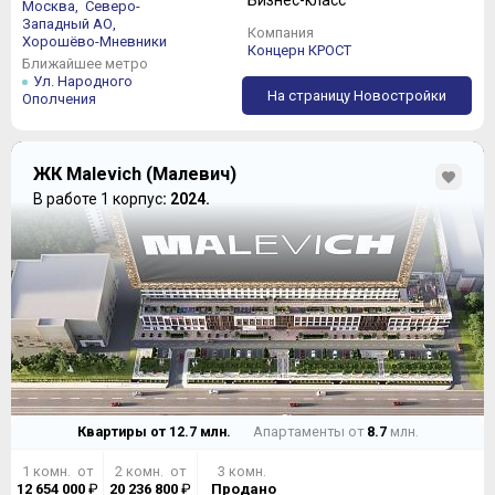
Бизнес-класс
Москва,
Северо-
Западный АО,
Компания
Хорошёво-Мневники
Концерн КРОСТ
Ближайшее метро
Ул. Народного
На страницу Новостройки
Ополчения
ЖК Malevich (Малевич)
В работе 1 корпус
: 2024.
Квартиры от
12.7
млн.
Апартаменты от
8.7
млн.
1 комн. от
2 комн. от
3 комн.
12 654 000
₽
20 236 800
₽
Продано