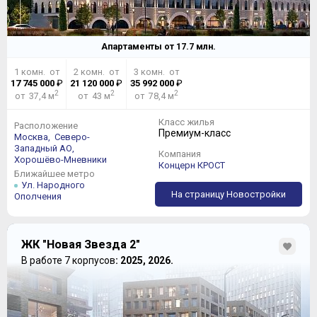
Апартаменты от
17.7
млн.
1 комн. от
2 комн. от
3 комн. от
17 745 000
₽
21 120 000
₽
35 992 000
₽
2
2
2
от 37,4 м
от 43 м
от 78,4 м
Класс жилья
Расположение
Премиум-класс
Москва,
Северо-
Западный АО,
Компания
Хорошёво-Мневники
Концерн КРОСТ
Ближайшее метро
Ул. Народного
На страницу Новостройки
Ополчения
ЖК "Новая Звезда 2"
В работе 7 корпусов
: 2025, 2026.