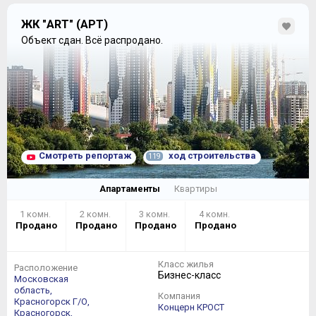
ЖК "ART" (АРТ)
Объект сдан.
Всё распродано.
Смотреть репортаж
ход строительства
119
Апартаменты
Квартиры
1 комн.
2 комн.
3 комн.
4 комн.
Продано
Продано
Продано
Продано
Класс жилья
Расположение
Бизнес-класс
Московская
область,
Компания
Красногорск Г/О,
Концерн КРОСТ
Красногорск,