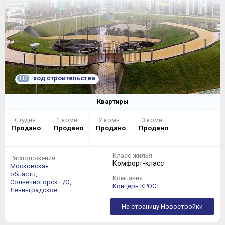
ход строительства
112
Квартиры
Студия
1 комн.
2 комн.
3 комн.
Продано
Продано
Продано
Продано
Класс жилья
Расположение
Комфорт-класс
Московская
область,
Компания
Солнечногорск Г/О,
Концерн КРОСТ
Ленинградское
На страницу Новостройки