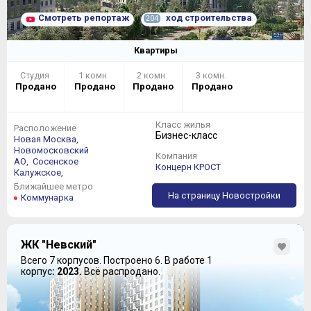
Смотреть репортаж
ход строительства
204
Квартиры
Студия
1 комн.
2 комн.
3 комн.
Продано
Продано
Продано
Продано
Класс жилья
Расположение
Бизнес-класс
Новая Москва,
Новомосковский
Компания
АО,
Сосенское
Концерн КРОСТ
Калужское,
Ближайшее метро
На страницу Новостройки
Коммунарка
ЖК "Невский"
Всего 7 корпусов.
Построено 6.
В работе 1
корпус
: 2023.
Всё распродано.