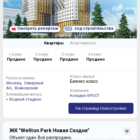
Смотреть репортаж
ход строительства
209
Квартиры
Апартаменты
1 комн.
2 комн.
3 комн.
4 комн.
Продано
Продано
Продано
Продано
Класс жилья
Расположение
Бизнес-класс
Москва,
Северный
АО,
Войковский
Компания
Ближайшее метро
Концерн КРОСТ
Водный стадион
На страницу Новостройки
ЖК "Wellton Park Новая Сходня"
Объект сдан.
Всё распродано.