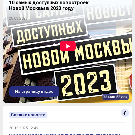
компания приступает к реализации новых проектов
10 самых доступных новостроек
– ЖК «Новая Звезда» и ЖК «Легенда 18» (Garden
Новой Москвы в 2023 году
Park Эдальго»). Достроен знаменитый
ЖК «ART»
в
Красногорске, в деревне Подолино
28.03.2023
Солнечногорского района возводится
микрорайон
Wellton Park Новая Сходня
. В Москве реализуются
проекты Wellton Park, Union Park,
ЖК «Невский»
, а
также
комплекс апартаментов «Букинист»
.
На страницу видео
33 мин.52 сек.
Свежие новости
20.12.2025 12:49