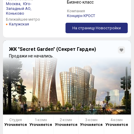
Бизнес-класс
Москва,
Юго-
Западный АО,
Компания
Коньково
Концерн КРОСТ
Ближайшее метро
Калужская
На страницу Новостройки
ЖК "Secret Garden" (Секрет Гарден)
Продажи не начались.
Студия
1-комн
2-комн
3-комн
4-комн
Уточняется
Уточняется
Уточняется
Уточняется
Уточняется