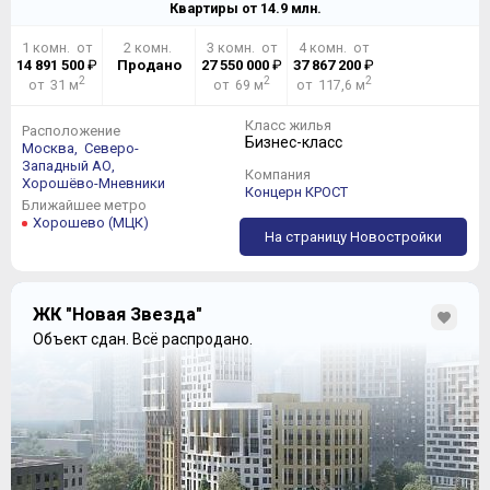
Квартиры от
14.9
млн.
1 комн. от
2 комн.
3 комн. от
4 комн. от
14 891 500
₽
Продано
27 550 000
₽
37 867 200
₽
2
2
2
от 31 м
от 69 м
от 117,6 м
Класс жилья
Расположение
Бизнес-класс
Москва,
Северо-
Западный АО,
Компания
Хорошёво-Мневники
Концерн КРОСТ
Ближайшее метро
Хорошево (МЦК)
На страницу Новостройки
ЖК "Новая Звезда"
Объект сдан.
Всё распродано.