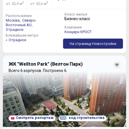
2
2
от 32,9 м
от 52,6 м
Класс жилья
Расположение
Бизнес-класс
Москва,
Северо-
Восточный АО,
Компания
Отрадное
Концерн КРОСТ
Ближайшее метро
Отрадное
На страницу Новостройки
ЖК "Wellton Park" (Велтон Парк)
Всего 6 корпусов.
Построено 6.
Смотреть репортаж
ход строительства
156