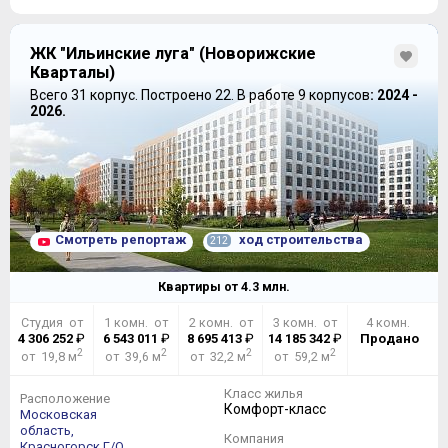
ЖК "Ильинские луга" (Новорижские
Кварталы)
Всего 31 корпус.
Построено 22.
В работе 9 корпусов
: 2024 -
2026.
Смотреть репортаж
ход строительства
212
Квартиры от
4.3
млн.
Студия от
1 комн. от
2 комн. от
3 комн. от
4 комн.
4 306 252
₽
6 543 011
₽
8 695 413
₽
14 185 342
₽
Продано
2
2
2
2
от 19,8 м
от 39,6 м
от 32,2 м
от 59,2 м
Класс жилья
Расположение
Комфорт-класс
Московская
область,
Компания
Красногорск Г/О,