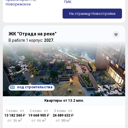
ПИК
Новорижское
На страницу Новостройки
ЖК "Отрада на реке"
В работе 1 корпус
: 2027.
ход строительства
20
Квартиры от
13.2
млн.
1 комн. от
2 комн. от
3 комн. от
13 182 340
₽
19 668 905
₽
24 489 632
₽
2
2
2
от 36 м
от 66 м
от 88 м