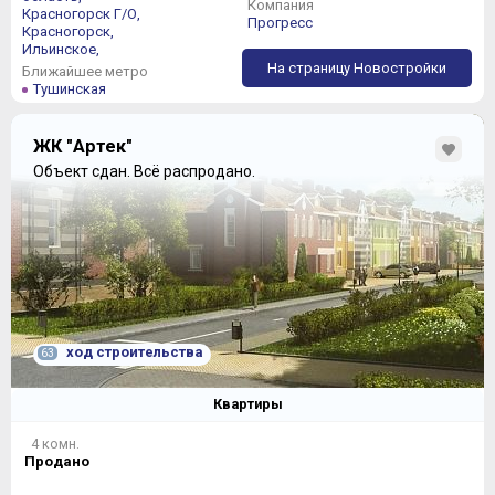
Компания
Красногорск Г/О,
Прогресс
Красногорск,
Ильинское,
На страницу Новостройки
Ближайшее метро
Тушинская
ЖК "Артек"
Объект сдан.
Всё распродано.
ход строительства
63
Квартиры
4 комн.
Продано