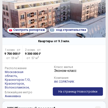
Смотреть репортаж
ход строительства
33
Квартиры от
9.3
млн.
1 комн. от
2 комн. от
9 700 000
₽
9 300 000
₽
2
2
от 59 м
от 57 м
Класс жилья
Расположение
Эконом-класс
Московская
область,
Компания
Красногорск Г/О,
АК СОРАТНИК
Красногорск,
Волоколамское,
На страницу Новостройки
Ближайшее метро
Аникеевка