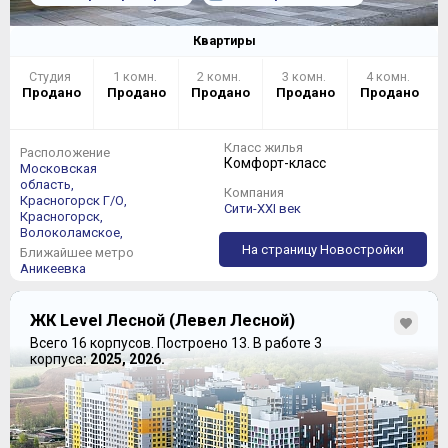
Квартиры
Студия
1 комн.
2 комн.
3 комн.
4 комн.
Продано
Продано
Продано
Продано
Продано
Класс жилья
Расположение
Комфорт-класс
Московская
область,
Компания
Красногорск Г/О,
Сити-XXI век
Красногорск,
Волоколамское,
На страницу Новостройки
Ближайшее метро
Аникеевка
ЖК Level Лесной (Левел Лесной)
Всего 16 корпусов.
Построено 13.
В работе 3
корпуса
: 2025, 2026.