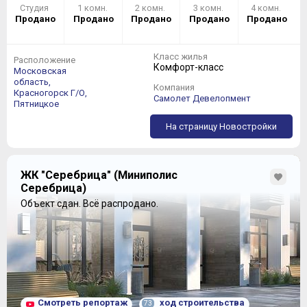
Студия
1 комн.
2 комн.
3 комн.
4 комн.
Продано
Продано
Продано
Продано
Продано
Класс жилья
Расположение
Комфорт-класс
Московская
область,
Компания
Красногорск Г/О,
Самолет Девелопмент
Пятницкое
На страницу Новостройки
ЖК "Серебрица" (Миниполис
Серебрица)
Объект сдан.
Всё распродано.
Смотреть репортаж
ход строительства
73