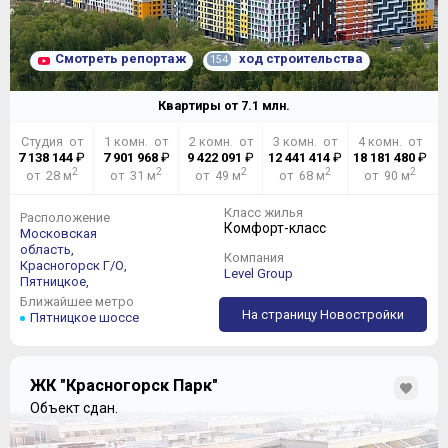
Смотреть репортаж
ход строительства
154
Квартиры от
7.1
млн.
Студия от
1 комн. от
2 комн. от
3 комн. от
4 комн. от
7 138 144
₽
7 901 968
₽
9 422 091
₽
12 441 414
₽
18 181 480
₽
2
2
2
2
2
от 28 м
от 31 м
от 49 м
от 68 м
от 90 м
Класс жилья
Расположение
Комфорт-класс
Московская
область,
Компания
Красногорск Г/О,
Level Group
Пятницкое,
Ближайшее метро
На страницу Новостройки
Пятницкое шоссе
ЖК "Красногорск Парк"
Объект сдан.