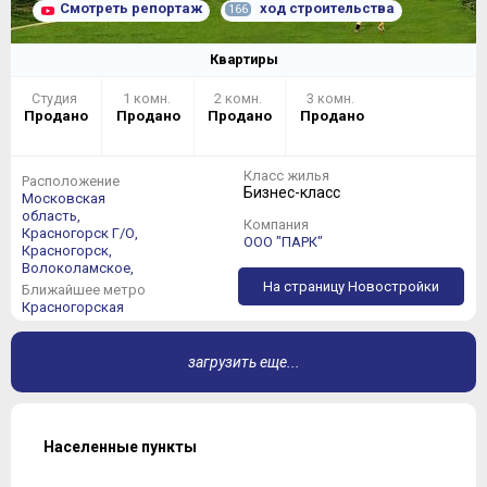
Смотреть репортаж
ход строительства
166
Квартиры
Студия
1 комн.
2 комн.
3 комн.
Продано
Продано
Продано
Продано
Класс жилья
Расположение
Бизнес-класс
Московская
область,
Компания
Красногорск Г/О,
ООО "ПАРК"
Красногорск,
Волоколамское,
На страницу Новостройки
Ближайшее метро
Красногорская
загрузить еще...
Населенные пункты