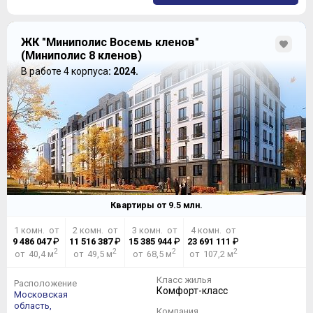
ЖК "Миниполис Восемь кленов"
(Миниполис 8 кленов)
В работе 4 корпуса
: 2024.
Квартиры от
9.5
млн.
1 комн. от
2 комн. от
3 комн. от
4 комн. от
9 486 047
₽
11 516 387
₽
15 385 944
₽
23 691 111
₽
2
2
2
2
от 40,4 м
от 49,5 м
от 68,5 м
от 107,2 м
Класс жилья
Расположение
Комфорт-класс
Московская
область,
Компания