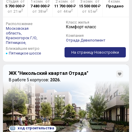
Студия от
1 комн. от
2 комн. от
3 комн. от
4 комн.
5 700 000
₽
7 480 000
₽
11 700 000
₽
15 500 000
₽
Продано
2
2
2
2
от 21 м
от 38 м
от 44 м
от 65 м
Класс жилья
Расположение
Комфорт-класс
Московская
область,
Компания
Красногорск Г/О,
Отрада Девелопмент
Пятницкое,
Ближайшее метро
На страницу Новостройки
Пятницкое шоссе
ЖК "Никольский квартал Отрада"
В работе 5 корпусов
: 2026.
ход строительства
19