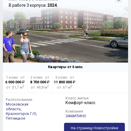
В работе 3 корпуса
: 2024.
Квартиры от
6
млн.
1 комн. от
2 комн. от
3 комн. от
6 000 000
₽
8 700 000
₽
11 800 000
₽
2
2
2
от 31,7 м
от 49,8 м
от 67 м
Класс жилья
Расположение
Комфорт-класс
Московская
область,
Компания
Красногорск Г/О,
ЗАМИТИНО
Пятницкое
На страницу Новостройки