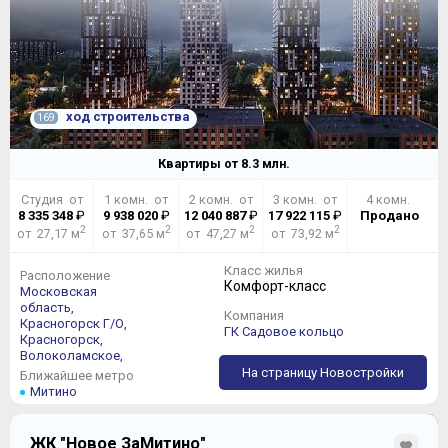
ход строительства
169
Квартиры от
8.3
млн.
Студия от
1 комн. от
2 комн. от
3 комн. от
4 комн.
8 335 348
₽
9 938 020
₽
12 040 887
₽
17 922 115
₽
Продано
2
2
2
2
от 27,17 м
от 37,65 м
от 47,27 м
от 73,92 м
Класс жилья
Расположение
Комфорт-класс
Московская
область,
Компания
Красногорск Г/О,
ГК Садовое кольцо
Красногорск,
Волоколамское,
На страницу Новостройки
Ближайшее метро
Митино
ЖК "Новое ЗаМитино"