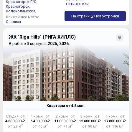
Красногорск Г/О,
Сити-XXI век
Красногорск,
Волоколамское,
На страницу Новостройки
Ближайшее метро
Опалиха
ЖК "Riga Hills" (РИГА ХИЛЛС)
В работе 3 корпуса
: 2025, 2026.
Квартиры от
4.8
млн.
Студия от
1 комн. от
2 комн. от
3 комн. от
4 комн. от
4 800 000
₽
6 400 000
₽
11 000 000
₽
12 600 000
₽
17 800 000
₽
2
2
2
2
2
от 29 м
от 40 м
от 71 м
от 90 м
от 116 м