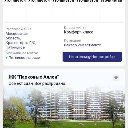
Уточняется
Уточняется
Уточняется
Уточняется
Уточняется
Класс жилья
Расположение
Комфорт-класс
Московская
область,
Компания
Красногорск Г/О,
Вектор Инвестментс
Пятницкое,
Ближайшее метро
На страницу Новостройки
Пятницкое шоссе
ЖК "Парковые Аллеи"
Объект сдан.
Всё распродано.