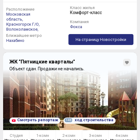
Класс жилья
Расположение
Комфорт-класс
Московская
область,
Компания
Красногорск Г/О,
Фокса
Волоколамское,
Ближайшее метро
На страницу Новостройки
Нахабино
ЖК "Пятницкие кварталы"
Объект сдан.
Продажи не начались.
Смотреть репортаж
ход строительства
148
Студия
1-комн
2-комн
3-комн
4-комн