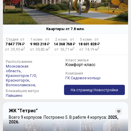
Квартиры от
7.8
млн.
Студия от
1 комн. от
2 комн. от
3 комн. от
7 847 774
₽
9 903 218
₽
14 368 768
₽
18 601 828
₽
2
2
2
2
от 29,95 м
от 35,82 м
от 53,71 м
от 74,19 м
Класс жилья
Расположение
Комфорт-класс
Московская
область,
Компания
Красногорск Г/О,
ГК Садовое кольцо
Красногорск,
Волоколамское,
На страницу Новостройки
Ближайшее метро
Павшино
ЖК "Тетрис"
Всего 9 корпусов.
Построено 5.
В работе 4 корпуса
: 2025,
2026.