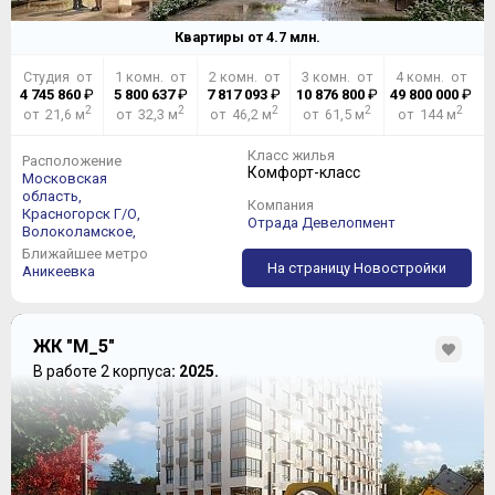
Квартиры от
4.7
млн.
Студия от
1 комн. от
2 комн. от
3 комн. от
4 комн. от
4 745 860
₽
5 800 637
₽
7 817 093
₽
10 876 800
₽
49 800 000
₽
2
2
2
2
2
от 21,6 м
от 32,3 м
от 46,2 м
от 61,5 м
от 144 м
Класс жилья
Расположение
Комфорт-класс
Московская
область,
Компания
Красногорск Г/О,
Отрада Девелопмент
Волоколамское,
Ближайшее метро
На страницу Новостройки
Аникеевка
ЖК "М_5"
В работе 2 корпуса
: 2025.