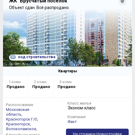
ЖК "Брусчатый поселок"
Объект сдан.
Всё распродано.
ход строительства
49
Квартиры
1 комн.
2 комн.
3 комн.
Продано
Продано
Продано
Класс жилья
Расположение
Эконом-класс
Московская
область,
Компания
Красногорск Г/О,
Факт
Красногорск,
Волоколамское,
На страницу Новостройки
Ближайшее метро