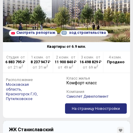
Смотреть репортаж
ход строительства
69
Квартиры от
6.9
млн.
Студия от
1 комн. от
2 комн. от
3 комн. от
4 комн.
6 883 795
₽
8 237 947
₽
11 900 840
₽
16 498 829
₽
Продано
2
2
2
2
от 21 м
от 31 м
от 49 м
от 69 м
Класс жилья
Расположение
Комфорт-класс
Московская
область,
Компания
Красногорск Г/О,
Самолет Девелопмент
Путилковское
На страницу Новостройки
ЖК Станиславский