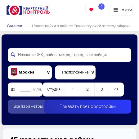
1
меню
Главная
Новостройки в районе Красногорский от застройщика
Москва
Расположение
до
млн.
Студия
1
2
3
4+
Все параметры
Показать все новостройки