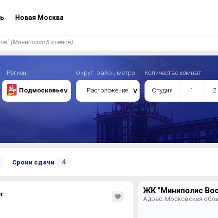
ь
Новая Москва
ов" (Миниполис 8 кленов)
Регион
Округ, район, метро
Количество комнат
Подмосковье
Расположение
Студия
1
2
4
Сроки сдачи
ЖК "Миниполис Вос
"
Адрес: Московская облас