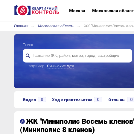
Москва
Московская област
Главная
Московская область
ЖК "Миниполис Восемь клен
Поиск
Например:
Бунинские луга
0
0
0
Видео
Ход строительства
Отзывы
ЖК "Миниполис Восемь кленов
(Миниполис 8 кленов)