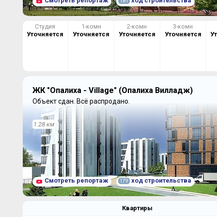
Смотреть репортаж
ход строительства
181
Студия
1-комн
2-комн
3-комн
Уточняется
Уточняется
Уточняется
Уточняется
У
ЖК "Опалиха - Village" (Опалиха Вилладж)
Объект сдан.
Всё распродано.
1.28 км
Смотреть репортаж
ход строительства
179
Квартиры