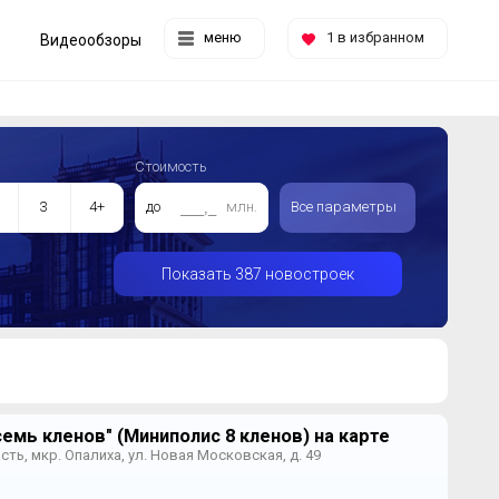
меню
1
в избранном
Видеообзоры
Стоимость
3
4+
до
млн.
Все параметры
Показать 387 новостроек
емь кленов" (Миниполис 8 кленов) на карте
ть, мкр. Опалиха, ул. Новая Московская, д. 49