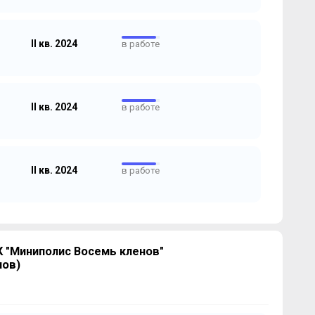
II кв. 2024
в работе
II кв. 2024
в работе
II кв. 2024
в работе
 "Миниполис Восемь кленов"
нов)