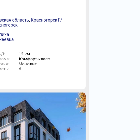
вская область
,
Красногорск Г/
сногорск
лиха
кеевка
12 км.
АД:
Комфорт-класс
дома:
Монолит
огия:
6
сть: