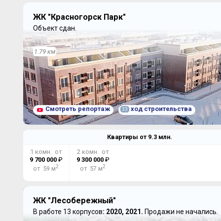
ЖК "Красногорск Парк"
Объект сдан.
1.79 км
Смотреть репортаж
ход строительства
33
Квартиры от
9.3
млн.
1 комн. от
2 комн. от
9 700 000
₽
9 300 000
₽
2
2
от 59 м
от 57 м
ЖК "Лесобережный"
В работе 13 корпусов
: 2020, 2021.
Продажи не начались.