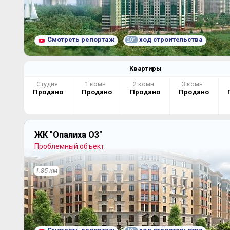
Смотреть репортаж
ход строительства
201
Квартиры
Студия
1 комн.
2 комн.
3 комн.
Продано
Продано
Продано
Продано
ЖК "Опалиха О3"
Проблемный объект.
1.85 км