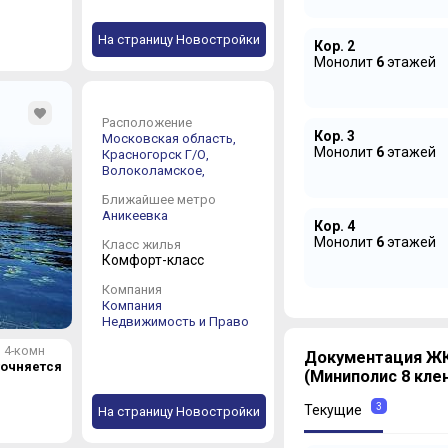
На страницу Новостройки
Кор. 2
Монолит
6
этажей
Расположение
Кор. 3
Московская область,
Монолит
6
этажей
Красногорск Г/О,
Волоколамское,
Ближайшее метро
Аникеевка
Кор. 4
Монолит
6
этажей
Класс жилья
Комфорт-класс
Компания
Компания
Недвижимость и Право
4-комн
Документация ЖК
точняется
(Миниполис 8 кле
3
Текущие
На страницу Новостройки