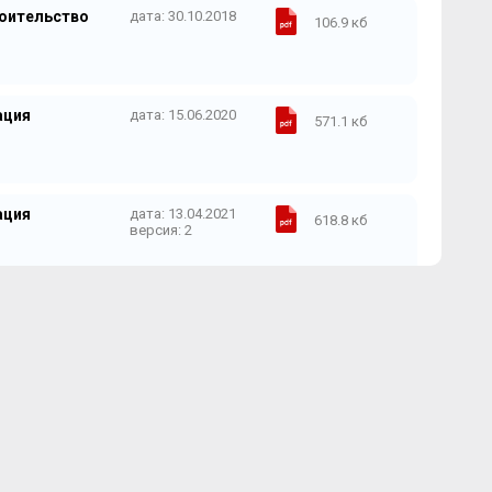
роительство
дата: 30.10.2018
106.9 кб
ация
дата: 15.06.2020
571.1 кб
ация
дата: 13.04.2021
618.8 кб
версия: 2