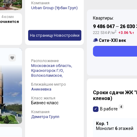
Компания
Urban Group (Урбан Груп)
4-комн
Квартиры:
точняется
9 486 047
26 030 
—
2
222 534 ₽/м
3.06 %
На страницу Новостройки
Сити-XXI век
Расположение
Московская область,
Красногорск Г/О,
Волоколамское,
Ближайшее метро
Аникеевка
Сроки сдачи ЖК "
кленов)
Класс жилья
Бизнес-класс
4
В работе
Компания
Деметра Групп
Кор. 1
Монолит
6
этажей