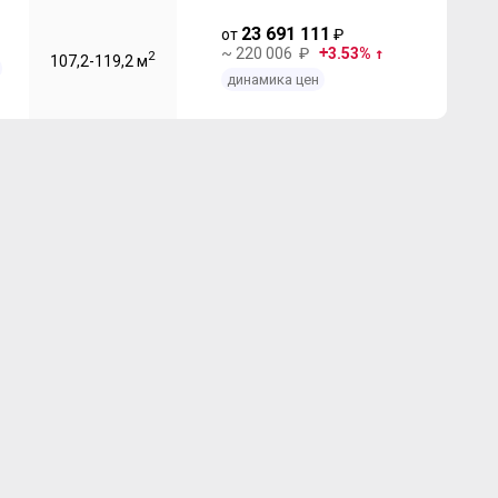
23 691 111
от
₽
~ 220 006 ₽
3.53%
2
107,2-119,2 м
динамика цен