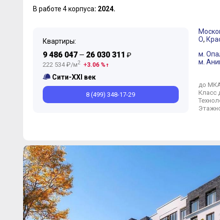
В работе 4 корпуса
: 2024.
Моско
О
,
Кра
Квартиры:
9 486 047
26 030 311
м. Опа
—
₽
м. Ани
2
222 534 ₽/м
3.06 %
Сити-XXI век
до МК
Класс 
8 (499) 348-17-29
Технол
Этажно