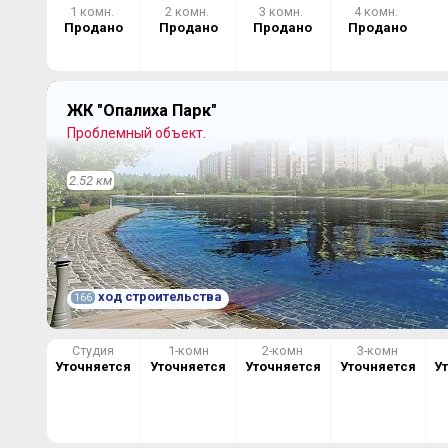
1 комн.
2 комн.
3 комн.
4 комн.
Продано
Продано
Продано
Продано
ЖК "Опалиха Парк"
Проблемный объект.
2.52 км
ход строительства
166
Студия
1-комн
2-комн
3-комн
Уточняется
Уточняется
Уточняется
Уточняется
У