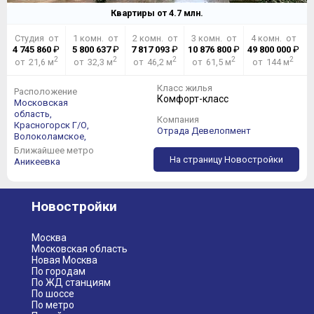
Квартиры от
4.7
млн.
Студия от
1 комн. от
2 комн. от
3 комн. от
4 комн. от
4 745 860
₽
5 800 637
₽
7 817 093
₽
10 876 800
₽
49 800 000
₽
2
2
2
2
2
от 21,6 м
от 32,3 м
от 46,2 м
от 61,5 м
от 144 м
Класс жилья
Расположение
Комфорт-класс
Московская
область,
Компания
Красногорск Г/О,
Отрада Девелопмент
Волоколамское,
Ближайшее метро
На страницу Новостройки
Аникеевка
Новостройки
Москва
Московская область
Новая Москва
По городам
По ЖД станциям
По шоссе
По метро