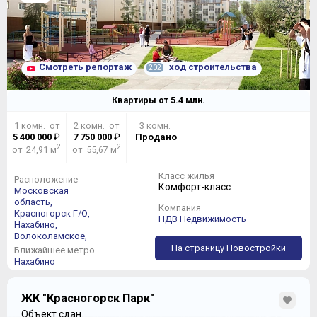
подземный паркинг.
ВЫБОР КВАРТИР
Здесь будет из чего выбирать – планировок квартир в
Смотреть репортаж
ход строительства
202
Комплексе существует великое множество, только
базовых вариантов здесь около 40. В каждой
квартире предусмотрено наличие балкона или лоджии,
Квартиры от
5.4
млн.
причем встречаются варианты, где площадь балкона
позволяет использовать его как открытую террасу.
1 комн. от
2 комн. от
3 комн.
Если Вы пожелаете иметь больше солнца в своей
5 400 000
₽
7 750 000
₽
Продано
квартире, Вам предложат вариант с французскими
2
2
от 24,91 м
от 55,67 м
окнами.
Класс жилья
Расположение
Комфорт-класс
Московская
область,
Компания
Красногорск Г/О,
НДВ Недвижимость
Нахабино,
Волоколамское,
На страницу Новостройки
Ближайшее метро
Нахабино
ЖК "Красногорск Парк"
Объект сдан.