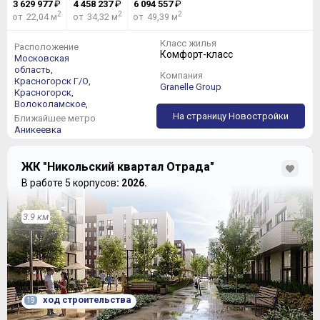
3 629 977
₽
4 458 237
₽
6 094 557
₽
2
2
2
от 22,04 м
от 34,32 м
от 49,39 м
Класс жилья
Расположение
Комфорт-класс
Московская
область,
Компания
Красногорск Г/О,
Granelle Group
Красногорск,
Волоколамское,
На страницу Новостройки
Ближайшее метро
Аникеевка
ЖК "Никольский квартал Отрада"
В работе 5 корпусов
: 2026.
3.9 км
ход строительства
19