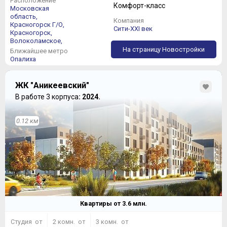
Расположение
Комфорт-класс
Московская
То, что делает Урбан Групп, рынок давно и с
область,
Компания
удовольствием принял. Более того, по этому пути
Красногорск Г/О,
Сити-XXI век
потихоньку начинают следовать и другие
Красногорск,
Волоколамское,
Застройщики, например,
ФСК Лидер
со своим
ЖК
На страницу Новостройки
«Римский»
. Красивая архитектура, разнообразный
Ближайшее метро
Опалиха
ассортимент квартир, своя инфраструктура – все это
делает данный ЖК обязательным к рассмотрению.
ЖК "Аникеевский"
В работе 3 корпуса
: 2024.
0.12 км
Квартиры от
3.6
млн.
Студия от
2 комн. от
3 комн. от