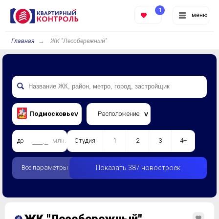
1
меню
Главная
ЖК "Лесобережный"
Подмосковье
Расположение
до
млн.
Студия
1
2
3
4+
Все параметры
Показать 387 новостроек