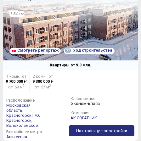
1.54 км
В тех квартирах, высота потолков в которых достигает
почти 6 метров, можно обустроить второй уровень.
Если этого много, но стандартные потолки все равно
не устраивают, присмотритесь к Эколофтам – (3, 6 м),
или к Хайфлетам (3,2 м).
Смотреть репортаж
ход строительства
33
Квартиры от
9.3
млн.
1 комн. от
2 комн. от
9 700 000
₽
9 300 000
₽
2
2
от 59 м
от 57 м
Класс жилья
Расположение
Эконом-класс
Московская
область,
Компания
Красногорск Г/О,
АК СОРАТНИК
Красногорск,
Волоколамское,
На страницу Новостройки
Ближайшее метро
Аникеевка