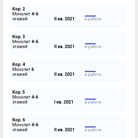
ПЛАНЫ
Кор. 2
Монолит
4-6
Строительство Комплекса началось в марте 2017 года,
этажей
II кв. 2021
в работе
построено здесь будет 43 дома переменной
этажности от 4 до 6 этажей. Это, конечно, не
ЖК
«Лайково»
, корпусов тут поменьше, но на маленький
Кор. 3
городок он все же похож:
Монолит
4-6
этажей
II кв. 2021
в работе
Кор. 4
Монолит
6
этажей
II кв. 2021
в работе
Кор. 5
Монолит
4-6
этажей
I кв. 2021
в работе
Кор. 6
Монолит
4-6
Первые корпуса, согласно данным из их проектных
этажей
II кв. 2021
в работе
деклараций, будут сданы в I квартале 2020 года,