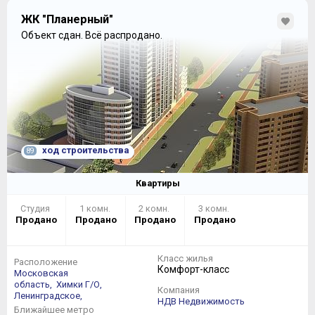
ЖК "Планерный"
Объект сдан.
Всё распродано.
ход строительства
89
Квартиры
Студия
1 комн.
2 комн.
3 комн.
Продано
Продано
Продано
Продано
Класс жилья
Расположение
Комфорт-класс
Московская
область,
Химки Г/О,
Компания
Ленинградское,
НДВ Недвижимость
Ближайшее метро