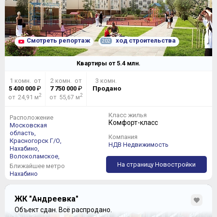
Смотреть репортаж
ход строительства
202
Квартиры от
5.4
млн.
1 комн. от
2 комн. от
3 комн.
5 400 000
₽
7 750 000
₽
Продано
2
2
от 24,91 м
от 55,67 м
Класс жилья
Расположение
Комфорт-класс
Московская
область,
Компания
Красногорск Г/О,
НДВ Недвижимость
Нахабино,
Волоколамское,
На страницу Новостройки
Ближайшее метро
Нахабино
ЖК "Андреевка"
Объект сдан.
Всё распродано.