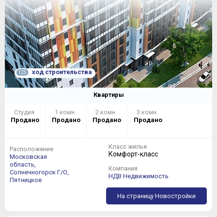
ход строительства
125
Квартиры
Студия
1 комн.
2 комн.
3 комн.
Продано
Продано
Продано
Продано
Класс жилья
Расположение
Комфорт-класс
Московская
область,
Компания
Солнечногорск Г/О,
НДВ Недвижимость
Пятницкое
На страницу Новостройки