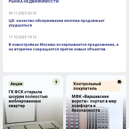
РЫНКА НЕДВИЖИМОСТИ
Алтуфьево и другие.
ПОДМОСКОВЬЕ:
ЖК «Андреевка»
на 4 корпуса
30.11.2025 20:10
высотой в 17 этажей построен в Солнечногорском
районе области;
ЖК «Мытищи Lite»
построен в
ЦБ: качество обслуживания ипотеки продолжает
деревне Болтино. Также в копилке компании
ЖК
ухудшаться
«Ленинградский»
,
ЖК «Планерный»
и
ЖК
«Речной»
в Химках, малоэтажный
ЖК «Сказка»
в
городском округе Истра,
ЖК «Красногорский»
в г.о.
17.10.2025 19:15
Красногорск и др.
В новостройках Москвы исчерпывается предложение, а
на вторичке сокращается приток новых объектов
Акции
Контрольный
покупатель
ГК ФСК открыла
шоурум полностью
МФК «Варшавские
меблированных
ворота»: портал в мир
квартир
комфорта и
безопасности