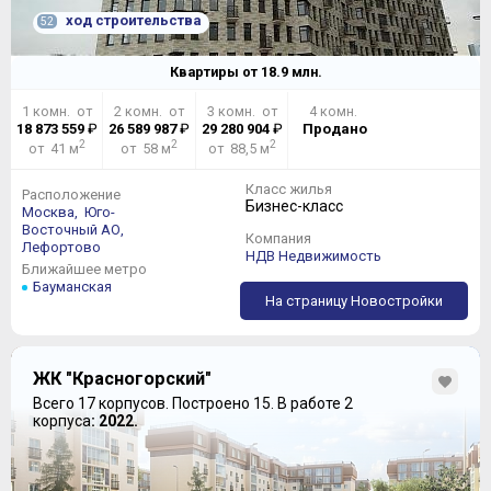
ход строительства
52
Квартиры от
18.9
млн.
1 комн. от
2 комн. от
3 комн. от
4 комн.
18 873 559
₽
26 589 987
₽
29 280 904
₽
Продано
2
2
2
от 41 м
от 58 м
от 88,5 м
Класс жилья
Расположение
Бизнес-класс
Москва,
Юго-
Восточный АО,
Компания
Лефортово
НДВ Недвижимость
Ближайшее метро
Бауманская
На страницу Новостройки
ЖК "Красногорский"
Всего 17 корпусов.
Построено 15.
В работе 2
корпуса
: 2022.