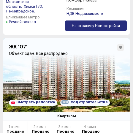
Комфорт-класс
Московская
область,
Химки Г/О,
Компания
Ленинградское,
НДВ Недвижимость
Ближайшее метро
Речной вокзал
На страницу Новостройки
ЖК "О7"
Объект сдан.
Всё распродано.
Смотреть репортаж
ход строительства
108
Квартиры
1 комн.
2 комн.
3 комн.
4 комн.
Продано
Продано
Продано
Продано