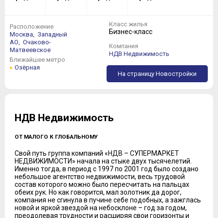
Класс жилья
Расположение
Бизнес-класс
Москва,
Западный
АО,
Очаково-
Компания
Матвеевское
НДВ Недвижимость
Ближайшее метро
Озёрная
На страницу Новостройки
НДВ Недвижимость
ОТ МАЛОГО К ГЛОБАЛЬНОМУ
Свой путь группа компаний «НДВ – СУПЕРМАРКЕТ
НЕДВИЖИМОСТИ» начала на стыке двух тысячелетий.
Именно тогда, в период с 1997 по 2001 год было создано
небольшое агентство недвижимости, весь трудовой
состав которого можно было пересчитать на пальцах
обеих рук. Но как говорится, мал золотник да дорог,
компания не сгинула в пучине себе подобных, а зажглась
новой и яркой звездой на небосклоне – год за годом,
преодолевая трудности и расширяя свои горизонты и