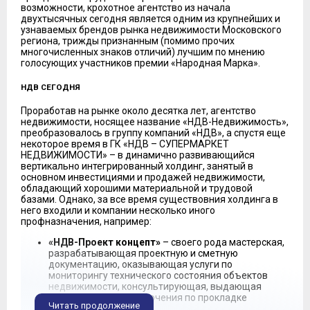
возможности, крохотное агентство из начала
двухтысячных сегодня является одним из крупнейших и
узнаваемых брендов рынка недвижимости Московского
региона, трижды признанным (помимо прочих
многочисленных знаков отличий) лучшим по мнению
голосующих участников премии «Народная Марка».
НДВ СЕГОДНЯ
Проработав на рынке около десятка лет, агентство
недвижимости, носящее название «НДВ-Недвижимость»,
преобразовалось в группу компаний «НДВ», а спустя еще
некоторое время в ГК «НДВ – СУПЕРМАРКЕТ
НЕДВИЖИМОСТИ» – в динамично развивающийся
вертикально интегрированный холдинг, занятый в
основном инвестициями и продажей недвижимости,
обладающий хорошими материальной и трудовой
базами. Однако, за все время существовния холдинга в
него входили и компании несколько иного
профназначения, например:
«НДВ-Проект концепт»
– своего рода мастерская,
разрабатывающая проектную и сметную
документацию, оказывающая услуги по
мониторингу технического состояния объектов
недвижимости, консультирующая, выдающая
рекомендации и заключения по прокладке
Читать продолжение
инженерных сетей.