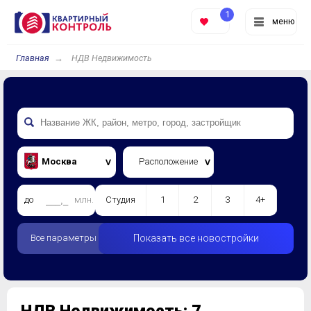
1
меню
Главная
НДВ Недвижимость
Москва
Расположение
до
млн.
Студия
1
2
3
4+
Все параметры
Показать все новостройки