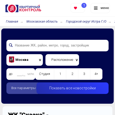
1
меню
Главная
Московская область
Городской округ Истра Г/О
Москва
Расположение
до
млн.
Студия
1
2
3
4+
Все параметры
Показать все новостройки