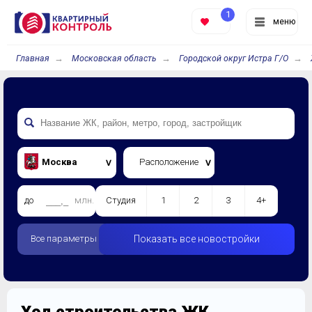
1
меню
Главная
Московская область
Городской округ Истра Г/О
Москва
Расположение
до
млн.
Студия
1
2
3
4+
Все параметры
Показать все новостройки