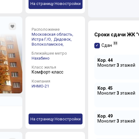
На страницу Новостройки
Расположение
Сроки сдачи ЖК "
Московская область,
Истра Г/О,
Дедовск,
33
Волоколамское,
Сдан
Ближайшее метро
Нахабино
Кор. 44
Монолит
3
этажей
Класс жилья
Комфорт-класс
Компания
ИНМО-21
Кор. 45
Монолит
3
этажей
Кор. 49
На страницу Новостройки
Монолит
3
этажей