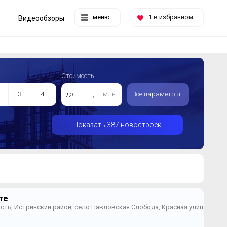
меню
1
в избранном
Видеообзоры
Стоимость
3
4+
до
млн.
Все параметры
Показать 387 новостроек
те
сть, Истринский район, село Павловская Слобода, Красная улица