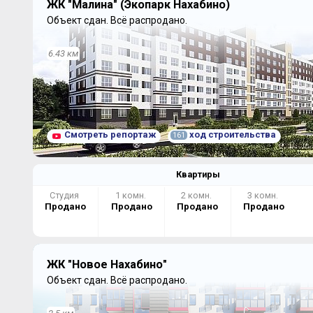
ЖК "Малина" (Экопарк Нахабино)
Объект сдан.
Всё распродано.
6.43 км
Смотреть репортаж
ход строительства
161
Квартиры
Студия
1 комн.
2 комн.
3 комн.
Продано
Продано
Продано
Продано
ЖК "Новое Нахабино"
Объект сдан.
Всё распродано.