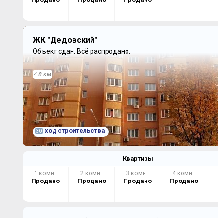
ЖК "Дедовский"
Объект сдан.
Всё распродано.
4.8 км
ход строительства
30
Квартиры
1 комн.
2 комн.
3 комн.
4 комн.
Продано
Продано
Продано
Продано