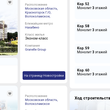
Кор. 52
Расположение
Монолит
3
этажей
Московская область,
Красногорск Г/О,
Волоколамское,
Ближайшее метро
Кор. 58
Нахабино
Монолит
3
этажей
Класс жилья
Эконом-класс
Компания
Кор. 59
Granelle Group
Монолит
3
этажей
Кор. 60
Монолит
3
этажей
На страницу Новостройки
Кор. 61
Расположение
Монолит
3
этажей
Ход строительств
Московская область,
Волоколамское