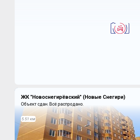
ЖК "Новоснегирёвский" (Новые Снегири)
Объект сдан.
Всё распродано.
5.51 км