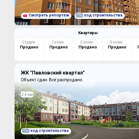
Смотреть репортаж
ход строительства
200
Квартиры
Студия
1 комн.
2 комн.
3 комн.
Продано
Продано
Продано
Продано
ЖК "Павловский квартал"
Объект сдан.
Всё распродано.
2.6 км
ход строительства
154