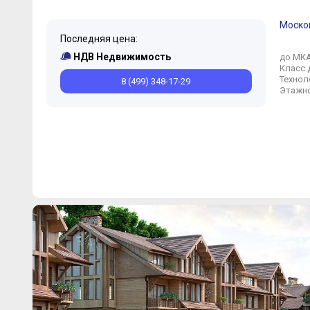
Моско
Последняя цена:
НДВ Недвижимость
до МК
Класс 
Технол
8 (499) 348-17-29
Этажно