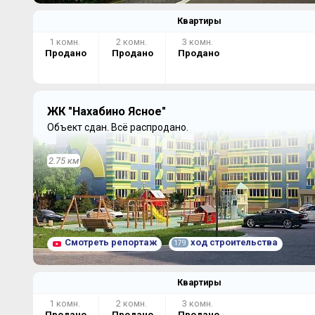
Квартиры
1 комн.
2 комн.
3 комн.
Продано
Продано
Продано
ЖК "Нахабино Ясное"
Объект сдан.
Всё распродано.
2.75 км
Смотреть репортаж
ход строительства
179
Квартиры
1 комн.
2 комн.
3 комн.
Продано
Продано
Продано