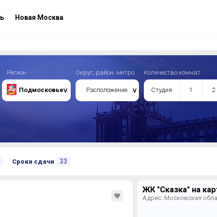
ь
Новая Москва
Регион
Округ, район, метро
Количество комнат
Подмосковье
Расположение
Студия
1
2
33
Сроки сдачи
ЖК "Сказка" на кар
Адрес: Московская обла