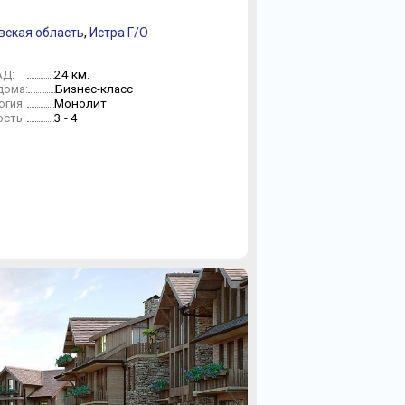
вская область
,
Истра Г/О
24 км.
АД:
Бизнес-класс
дома:
Монолит
огия:
3 - 4
сть: