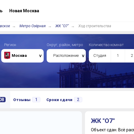
ь
Новая Москва
вское
Метро Озёрная
ЖК "О7"
Ход строительства
Регион
Округ, район, метро
Количество комнат
Москва
Расположение
Студия
1
2
08
1
2
Отзывы
Сроки сдачи
ЖК "О7"
Объект сдан.
Всё рас