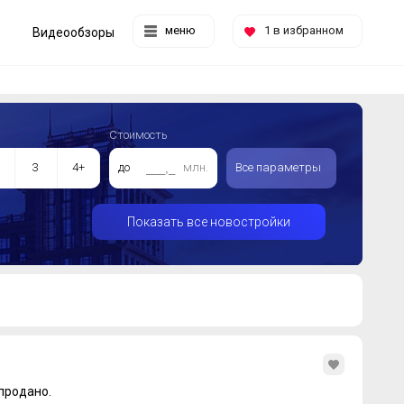
меню
1
в избранном
Видеообзоры
Стоимость
3
4+
до
млн.
Все параметры
Показать все новостройки
продано.