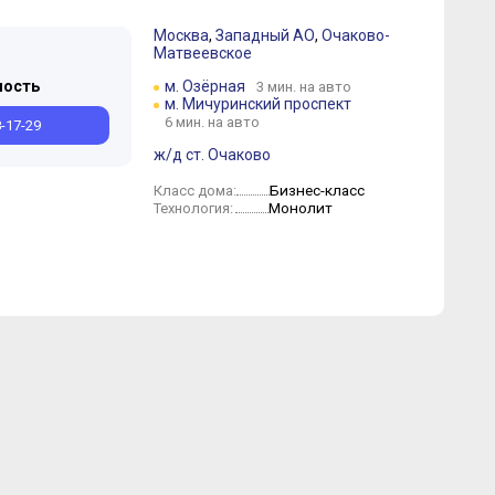
Москва
,
Западный АО
,
Очаково-
Матвеевское
Сентябрь
Сентябрь
Август
Июль
Июнь
Май
Январь
мость
м. Озёрная
3 мин. на авто
м. Мичуринский проспект
6 мин. на авто
8-17-29
ж/д ст. Очаково
Бизнес-класс
Класс дома:
Монолит
Технология: