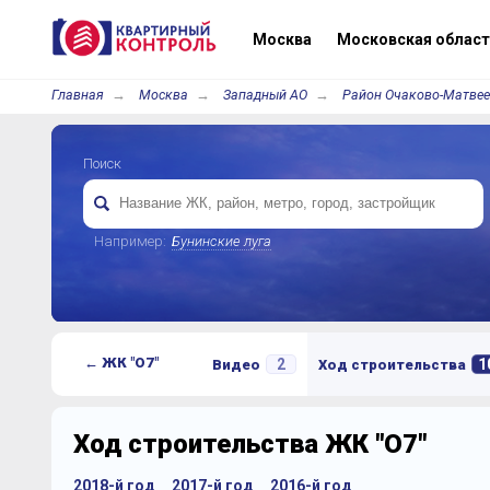
Москва
Московская област
Главная
Москва
Западный АО
Район Очаково-Матвее
Поиск
Например:
Бунинские луга
← ЖК "О7"
2
1
Видео
Ход строительства
Ход строительства ЖК "О7"
2018-й год
2017-й год
2016-й год