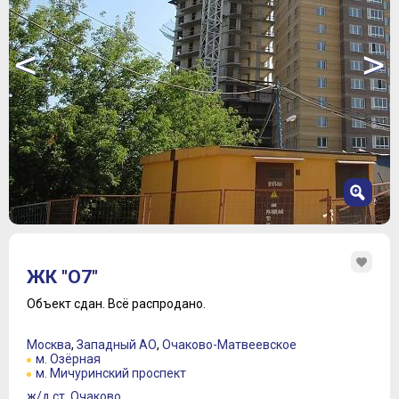
<
>
1
2
ЖК "О7"
3
4
Объект сдан.
Всё распродано.
5
6
Москва
,
Западный АО
,
Очаково-Матвеевское
7
м. Озёрная
м. Мичуринский проспект
ж/д ст. Очаково