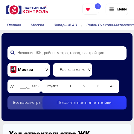
1
меню
Главная
Москва
Западный АО
Район Очаково-Матвеевск
Москва
Расположение
до
млн.
Студия
1
2
3
4+
Все параметры
Показать все новостройки