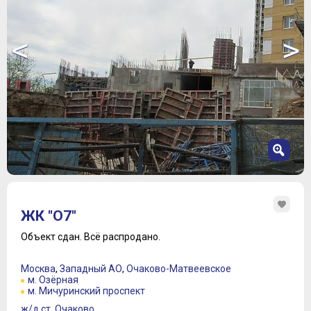
<
>
1
2
ЖК "О7"
3
4
Объект сдан.
Всё распродано.
5
6
Москва
,
Западный АО
,
Очаково-Матвеевское
7
м. Озёрная
м. Мичуринский проспект
8
9
ж/д ст. Очаково