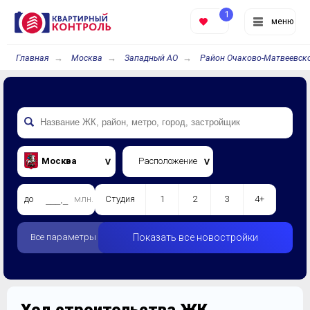
1
меню
Главная
Москва
Западный АО
Район Очаково-Матвеевск
Москва
Расположение
до
млн.
Студия
1
2
3
4+
Все параметры
Показать все новостройки