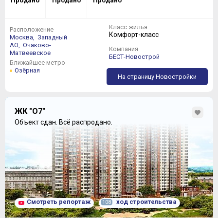
Продано
Продано
Продано
Класс жилья
Расположение
Комфорт-класс
Москва,
Западный
АО,
Очаково-
Компания
Матвеевское
БЕСТ-Новострой
Ближайшее метро
Озёрная
На страницу Новостройки
ЖК "О7"
Объект сдан.
Всё распродано.
Смотреть репортаж
ход строительства
108