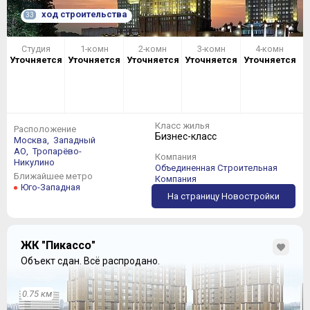
ход строительства
33
Студия
1-комн
2-комн
3-комн
4-комн
Уточняется
Уточняется
Уточняется
Уточняется
Уточняется
Класс жилья
Расположение
Бизнес-класс
Москва,
Западный
АО,
Тропарёво-
Компания
Никулино
Объединенная Строительная
Ближайшее метро
Компания
Юго-Западная
На страницу Новостройки
ЖК "Пикассо"
Объект сдан.
Всё распродано.
0.75 км