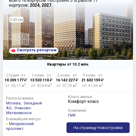
Всего 16 корпусов.
Построено 5.
В работе 11
корпусов
: 2024, 2027.
2.45 км
Смотреть репортаж
Квартиры от
10.2
млн.
Студия от
1 комн. от
2 комн. от
3 комн. от
10 209 177
₽
13 533 110
₽
16 142 227
₽
21 602 159
₽
2
2
2
2
от 20,11 м
от 32,64 м
от 37,76 м
от 61,36 м
Класс жилья
Расположение
Комфорт-класс
Москва,
Западный
АО,
Очаково-
Компания
Матвеевское
ПИК
Ближайшее метро
Мичуринский
На страницу Новостройки
проспект