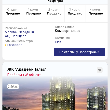
Квартиры
Студия
1 комн.
2 комн.
3 комн.
4 комн.
Продано
Продано
Продано
Продано
Продано
Класс жилья
Расположение
Комфорт-класс
Москва,
Западный
АО,
Солнцево
Компания
Ближайшее метро
ПИК
Говорово
На страницу Новостройки
ЖК "Академ-Палас"
Проблемный объект.
2.56 км