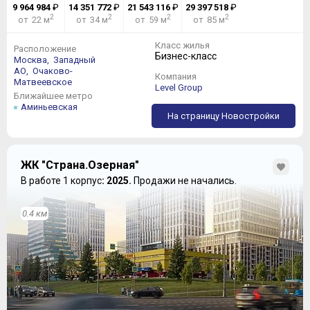
9 964 984
₽
14 351 772
₽
21 543 116
₽
29 397 518
₽
2
2
2
2
от 22 м
от 34 м
от 59 м
от 85 м
Класс жилья
Расположение
Бизнес-класс
Москва,
Западный
АО,
Очаково-
Компания
Матвеевское
Level Group
Ближайшее метро
Аминьевская
На страницу Новостройки
ЖК "Страна.Озерная"
В работе 1 корпус
: 2025.
Продажи не начались.
0.4 км