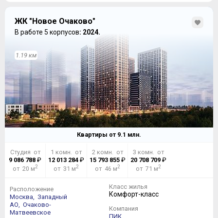
ЖК "Новое Очаково"
В работе 5 корпусов
: 2024.
1.19 км
Квартиры от
9.1
млн.
Студия от
1 комн. от
2 комн. от
3 комн. от
9 086 788
₽
12 013 284
₽
15 793 855
₽
20 708 709
₽
2
2
2
2
от 20 м
от 31 м
от 46 м
от 71 м
Класс жилья
Расположение
Комфорт-класс
Москва,
Западный
АО,
Очаково-
Компания
Матвеевское
ПИК