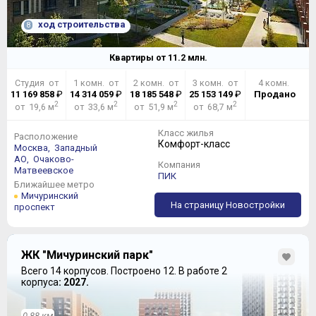
ход строительства
8
Квартиры от
11.2
млн.
Студия от
1 комн. от
2 комн. от
3 комн. от
4 комн.
11 169 858
₽
14 314 059
₽
18 185 548
₽
25 153 149
₽
Продано
2
2
2
2
от 19,6 м
от 33,6 м
от 51,9 м
от 68,7 м
Класс жилья
Расположение
Комфорт-класс
Москва,
Западный
АО,
Очаково-
Компания
Матвеевское
ПИК
Ближайшее метро
Мичуринский
На страницу Новостройки
проспект
ЖК "Мичуринский парк"
Всего 14 корпусов.
Построено 12.
В работе 2
корпуса
: 2027.
0.88 км