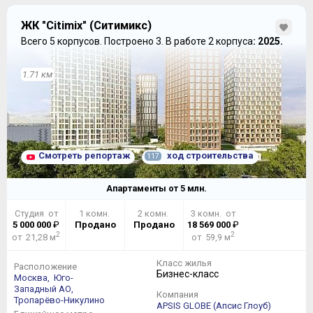
ЖК "Citimix" (Ситимикс)
Всего 5 корпусов.
Построено 3.
В работе 2 корпуса
: 2025.
1.71 км
Смотреть репортаж
ход строительства
117
Апартаменты от
5
млн.
Студия от
1 комн.
2 комн.
3 комн. от
5 000 000
₽
Продано
Продано
18 569 000
₽
2
2
от 21,28 м
от 59,9 м
Класс жилья
Расположение
Бизнес-класс
Москва,
Юго-
Западный АО,
Компания
Тропарёво-Никулино
APSIS GLOBE (Апсис Глоуб)