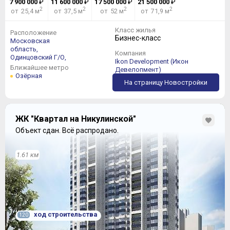
7 900 000
₽
11 600 000
₽
17 500 000
₽
21 500 000
₽
2
2
2
2
от 25,4 м
от 37,5 м
от 52 м
от 71,9 м
Класс жилья
Расположение
Бизнес-класс
Московская
область,
Компания
Одинцовский Г/О,
Ikon Development (Икон
Ближайшее метро
Девелопмент)
Озёрная
На страницу Новостройки
ЖК "Квартал на Никулинской"
Объект сдан.
Всё распродано.
1.61 км
ход строительства
120