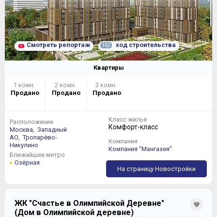
Смотреть репортаж
ход строительства
162
Квартиры
1 комн.
2 комн.
3 комн.
Продано
Продано
Продано
Класс жилья
Расположение
Комфорт-класс
Москва,
Западный
АО,
Тропарёво-
Компания
Никулино
Компания "Мангазея"
Ближайшее метро
Озёрная
На страницу Новостройки
ЖК "Счастье в Олимпийской Деревне"
(Дом в Олимпийской деревне)