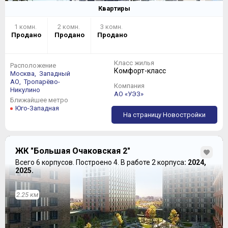
Квартиры
1 комн.
2 комн.
3 комн.
Продано
Продано
Продано
Класс жилья
Расположение
Комфорт-класс
Москва,
Западный
АО,
Тропарёво-
Компания
Никулино
АО «УЭЗ»
Ближайшее метро
Юго-Западная
На страницу Новостройки
ЖК "Большая Очаковская 2"
Всего 6 корпусов.
Построено 4.
В работе 2 корпуса
: 2024,
2025.
2.25 км