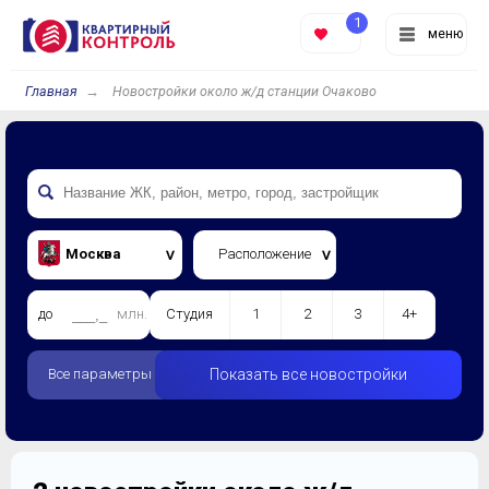
1
меню
Главная
Новостройки около ж/д станции Очаково
Москва
Расположение
до
млн.
Студия
1
2
3
4+
Все параметры
Показать все новостройки