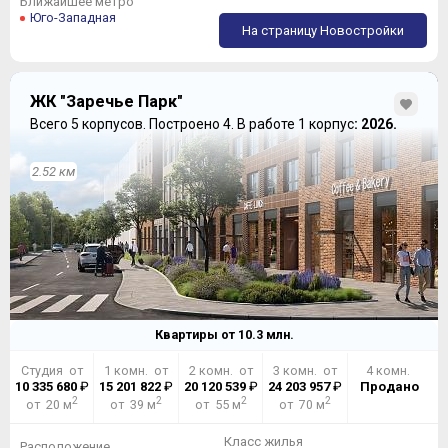
Ближайшее метро
Юго-Западная
На страницу Новостройки
ЖК "Заречье Парк"
Всего 5 корпусов.
Построено 4.
В работе 1 корпус
: 2026.
2.52 км
Квартиры от
10.3
млн.
Студия от
1 комн. от
2 комн. от
3 комн. от
4 комн.
10 335 680
₽
15 201 822
₽
20 120 539
₽
24 203 957
₽
Продано
2
2
2
2
от 20 м
от 39 м
от 55 м
от 70 м
Класс жилья
Расположение