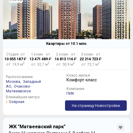
Квартиры от
10.1
млн.
Студия от
1 комн. от
2 комн. от
3 комн. от
10 055 187
₽
13 471 489
₽
16 813 116
₽
22 214 723
₽
2
2
2
2
от 19,9 м
от 32,7 м
от 50,9 м
от 72,7 м
Класс жилья
Расположение
Комфорт-класс
Москва,
Западный
АО,
Очаково-
Компания
Матвеевское
ПИК
Ближайшее метро
Озёрная
На страницу Новостройки
ЖК "Матвеевский парк"