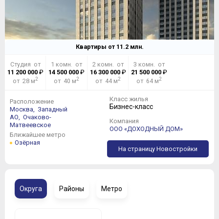
Квартиры от
11.2
млн.
Студия от
1 комн. от
2 комн. от
3 комн. от
11 200 000
₽
14 500 000
₽
16 300 000
₽
21 500 000
₽
2
2
2
2
от 28 м
от 40 м
от 44 м
от 64 м
Класс жилья
Расположение
Бизнес-класс
Москва,
Западный
АО,
Очаково-
Компания
Матвеевское
ООО «ДОХОДНЫЙ ДОМ»
Ближайшее метро
Озёрная
На страницу Новостройки
Округа
Районы
Метро