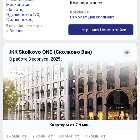
Комфорт-класс
Московская
область,
Компания
Одинцовский Г/О,
Самолет Девелопмент
Сколковское,
Ближайшее метро
На страницу Новостройки
Озёрная
ЖК Skolkovo ONE (Сколково Ван)
В работе 3 корпуса
: 2025.
2.25 км
Квартиры от
7.9
млн.
1 комн. от
2 комн. от
3 комн. от
4 комн. от