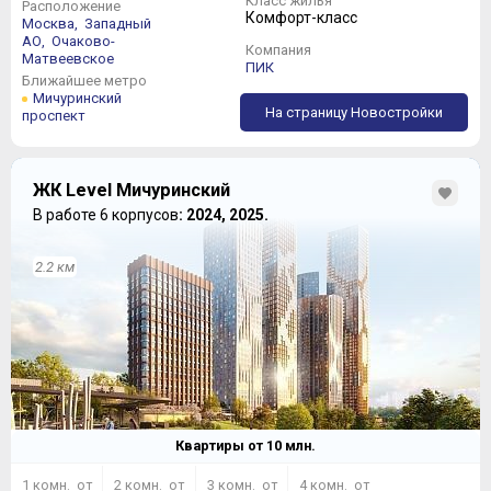
Класс жилья
Расположение
Комфорт-класс
Москва,
Западный
АО,
Очаково-
Компания
Матвеевское
ПИК
Ближайшее метро
Мичуринский
На страницу Новостройки
проспект
ЖК Level Мичуринский
В работе 6 корпусов
: 2024, 2025.
2.2 км
Квартиры от
10
млн.
1 комн. от
2 комн. от
3 комн. от
4 комн. от