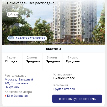
Объект сдан.
Всё распродано.
1.44 км
ход строительства
166
Квартиры
1 комн.
2 комн.
3 комн.
4 комн.
Продано
Продано
Продано
Продано
Класс жилья
Расположение
Бизнес-класс
Москва,
Западный
АО,
Тропарёво-
Компания
Никулино
Группа Эталон
Ближайшее метро
Юго-Западная
На страницу Новостройки