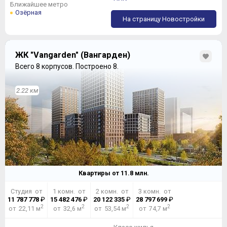
Ближайшее метро
Озёрная
На страницу Новостройки
ЖК "Vangarden" (Вангарден)
Всего 8 корпусов.
Построено 8.
2.22 км
Квартиры от
11.8
млн.
Студия от
1 комн. от
2 комн. от
3 комн. от
11 787 778
₽
15 482 476
₽
20 122 335
₽
28 797 699
₽
2
2
2
2
от 22,11 м
от 32,6 м
от 53,54 м
от 74,7 м