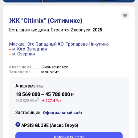
ЖК "Citimix" (Ситимикс)
Есть сданные дома.
Строится 2 корпуса
: 2025.
Москва
,
Юго-Западный АО
,
Тропарёво-Никулино
м. Юго-Западная
м. Озёрная
Бизнес-класс
Класс дома:
Монолит
Технология:
Апартаменты:
18 569 000
45 780 000
—
₽
2
540 328 ₽/м
+ 227.4 %
Застройщик
Официальный сайт
APSIS GLOBE (Апсис Глоуб)
8 (499) 348-17-29