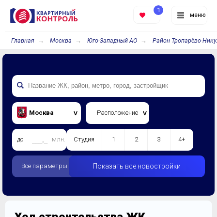
1
меню
Главная
Москва
Юго-Западный АО
Район Тропарёво-Ник
Москва
Расположение
до
млн.
Студия
1
2
3
4+
Все параметры
Показать все новостройки