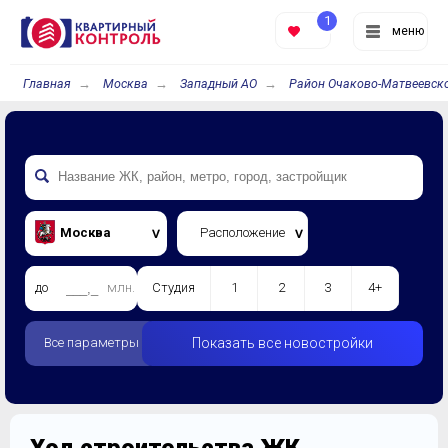
1
меню
Главная
Москва
Западный АО
Район Очаково-Матвеевск
Москва
Расположение
до
млн.
Студия
1
2
3
4+
Все параметры
Показать все новостройки