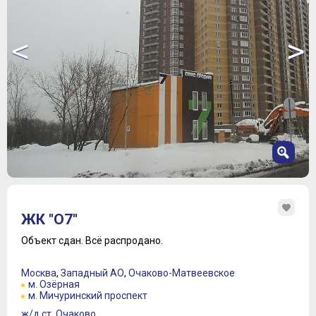
<
>
1
2
ЖК "О7"
3
4
Объект сдан.
Всё распродано.
5
6
Москва
,
Западный АО
,
Очаково-Матвеевское
7
м. Озёрная
м. Мичуринский проспект
ж/д ст. Очаково