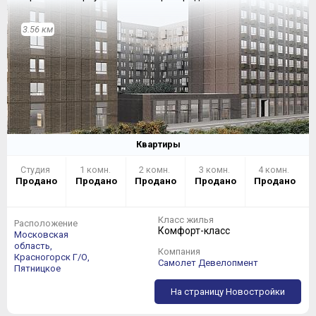
3.56 км
Квартиры
Студия
1 комн.
2 комн.
3 комн.
4 комн.
Продано
Продано
Продано
Продано
Продано
Класс жилья
Расположение
Комфорт-класс
Московская
область,
Компания
Красногорск Г/О,
Самолет Девелопмент
Пятницкое
На страницу Новостройки