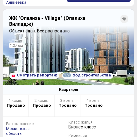
Аникеевка
ЖК "Опалиха - Village" (Опалиха
Вилладж)
Объект сдан.
Всё распродано.
1.27 км
Смотреть репортаж
ход строительства
179
Квартиры
1 комн.
2 комн.
3 комн.
4 комн.
Продано
Продано
Продано
Продано
Класс жилья
Расположение
Бизнес-класс
Московская
область,
Компания