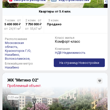
202
Квартиры от
5.4
млн.
1 комн. от
2 комн. от
3 комн.
5 400 000
₽
7 750 000
₽
Продано
2
2
от 24,91 м
от 55,67 м
Класс жилья
Расположение
Комфорт-класс
Московская
область,
Компания
Красногорск Г/О,
НДВ Недвижимость
Нахабино,
Волоколамское,
На страницу Новостройки
Ближайшее метро
Нахабино
ЖК "Митино О2"
Проблемный объект.
3.03 км