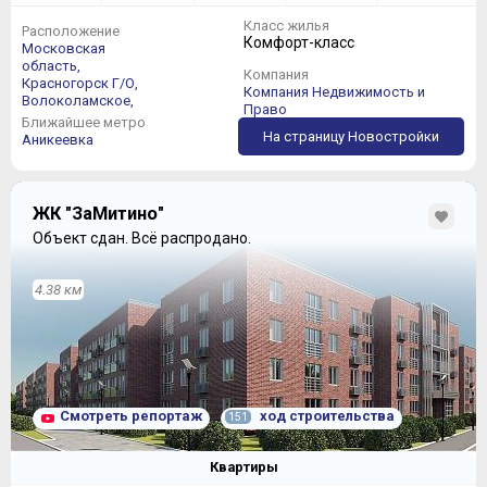
Класс жилья
Расположение
Комфорт-класс
Московская
область,
Компания
Красногорск Г/О,
Компания Недвижимость и
Волоколамское,
Право
Ближайшее метро
На страницу Новостройки
Аникеевка
ЖК "ЗаМитино"
Объект сдан.
Всё распродано.
4.38 км
Смотреть репортаж
ход строительства
151
Квартиры