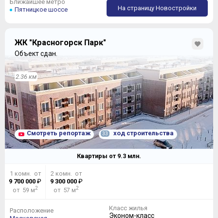
Ближайшее метро
На страницу Новостройки
Пятницкое шоссе
ЖК "Красногорск Парк"
Объект сдан.
2.36 км
Смотреть репортаж
ход строительства
33
Квартиры от
9.3
млн.
1 комн. от
2 комн. от
9 700 000
₽
9 300 000
₽
2
2
от 59 м
от 57 м
Класс жилья
Расположение
Эконом-класс