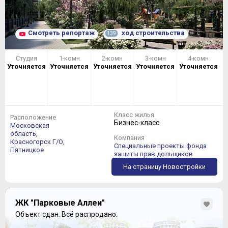
Смотреть репортаж
ход строительства
139
Студия
1-комн
2-комн
3-комн
4-комн
Уточняется
Уточняется
Уточняется
Уточняется
Уточняется
Класс жилья
Расположение
Бизнес-класс
Московская
область,
Компания
Красногорск Г/О,
Специальные проекты фонда
Пятницкое
защиты прав дольщиков
На страницу Новостройки
ЖК "Парковые Аллеи"
Объект сдан.
Всё распродано.