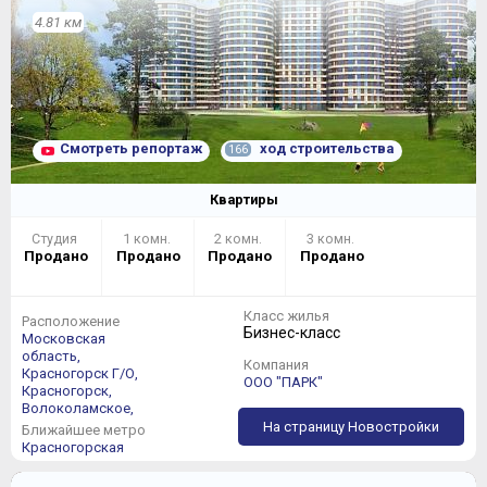
4.81 км
Смотреть репортаж
ход строительства
166
Квартиры
Студия
1 комн.
2 комн.
3 комн.
Продано
Продано
Продано
Продано
Класс жилья
Расположение
Бизнес-класс
Московская
область,
Компания
Красногорск Г/О,
ООО "ПАРК"
Красногорск,
Волоколамское,
На страницу Новостройки
Ближайшее метро
Красногорская