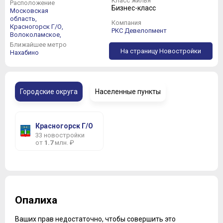
Класс жилья
Расположение
Бизнес-класс
Московская
область,
Компания
Красногорск Г/О,
РКС Девелопмент
Волоколамское,
Ближайшее метро
На страницу Новостройки
Нахабино
Городские округа
Населенные пункты
Красногорск Г/О
33 новостройки
от
1.7
млн. ₽
Опалиха
Ваших прав недостаточно, чтобы совершить это