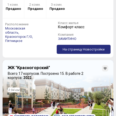
1 комн.
2 комн.
3 комн.
Продано
Продано
Продано
Класс жилья
Расположение
Комфорт-класс
Московская
область,
Компания
Красногорск Г/О,
ЗАМИТИНО
Пятницкое
На страницу Новостройки
ЖК "Красногорский"
Всего 17 корпусов.
Построено 15.
В работе 2
корпуса
: 2022.
2.94 км
Смотреть репортаж
ход строительства