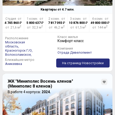
Квартиры от
4.7
млн.
Студия от
1 комн. от
2 комн. от
3 комн. от
4 комн. от
4 745 860
₽
5 800 637
₽
7 817 093
₽
10 876 800
₽
49 800 000
₽
2
2
2
2
2
от 21,6 м
от 32,3 м
от 46,2 м
от 61,5 м
от 144 м
Класс жилья
Расположение
Комфорт-класс
Московская
область,
Компания
Красногорск Г/О,
Отрада Девелопмент
Волоколамское,
Ближайшее метро
На страницу Новостройки
Аникеевка
ЖК "Миниполис Восемь кленов"
(Миниполис 8 кленов)
В работе 4 корпуса
: 2024.