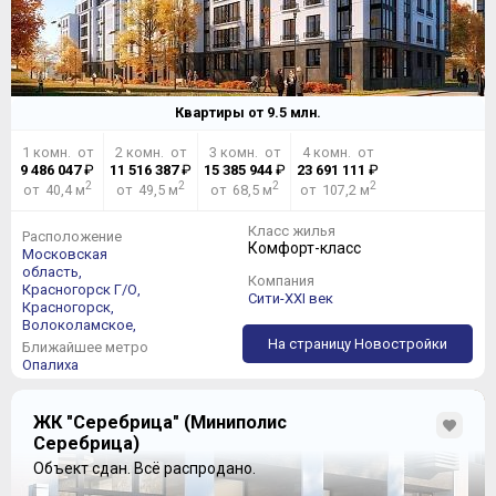
Квартиры от
9.5
млн.
1 комн. от
2 комн. от
3 комн. от
4 комн. от
9 486 047
₽
11 516 387
₽
15 385 944
₽
23 691 111
₽
2
2
2
2
от 40,4 м
от 49,5 м
от 68,5 м
от 107,2 м
Класс жилья
Расположение
Комфорт-класс
Московская
область,
Компания
Красногорск Г/О,
Сити-XXI век
Красногорск,
Волоколамское,
На страницу Новостройки
Ближайшее метро
Опалиха
ЖК "Серебрица" (Миниполис
Серебрица)
Объект сдан.
Всё распродано.