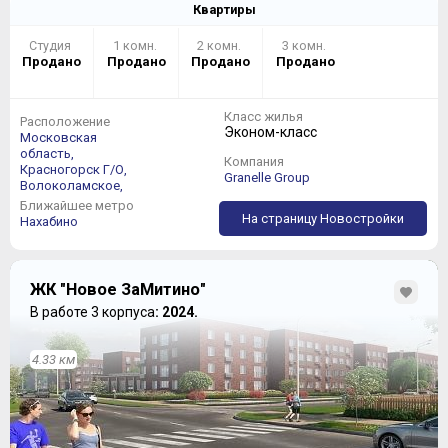
Квартиры
Студия
1 комн.
2 комн.
3 комн.
Продано
Продано
Продано
Продано
Класс жилья
Расположение
Эконом-класс
Московская
область,
Компания
Красногорск Г/О,
Granelle Group
Волоколамское,
Ближайшее метро
На страницу Новостройки
Нахабино
ЖК "Новое ЗаМитино"
В работе 3 корпуса
: 2024.
4.33 км