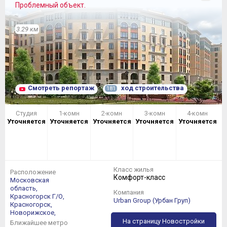
Проблемный объект.
3.29 км
Смотреть репортаж
ход строительства
181
Студия
1-комн
2-комн
3-комн
4-комн
Уточняется
Уточняется
Уточняется
Уточняется
Уточняется
Класс жилья
Расположение
Комфорт-класс
Московская
область,
Компания
Красногорск Г/О,
Urban Group (Урбан Груп)
Красногорск,
Новорижское,
На страницу Новостройки
Ближайшее метро