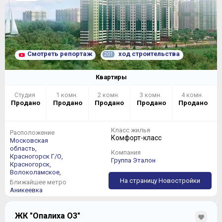
Смотреть репортаж
ход строительства
201
Квартиры
Студия
1 комн.
2 комн.
3 комн.
4 комн.
Продано
Продано
Продано
Продано
Продано
Класс жилья
Расположение
Комфорт-класс
Московская
область,
Компания
Красногорск Г/О,
Группа Эталон
Красногорск,
Волоколамское,
На страницу Новостройки
Ближайшее метро
Аникеевка
ЖК "Опалиха О3"