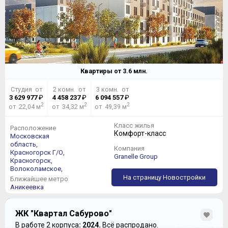
Квартиры от
3.6
млн.
Студия от
2 комн. от
3 комн. от
3 629 977
₽
4 458 237
₽
6 094 557
₽
2
2
2
от 22,04 м
от 34,32 м
от 49,39 м
Класс жилья
Расположение
Комфорт-класс
Московская
область,
Компания
Красногорск Г/О,
Granelle Group
Красногорск,
Волоколамское,
На страницу Новостройки
Ближайшее метро
Аникеевка
ЖК "Квартал Сабурово"
В работе 2 корпуса
: 2024.
Всё распродано.