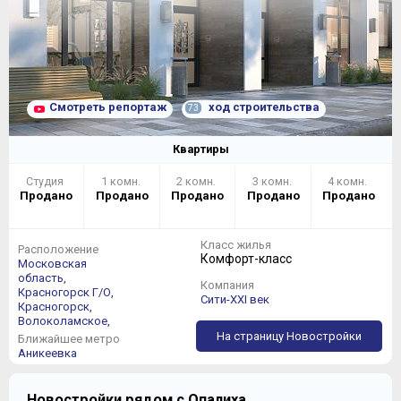
Смотреть репортаж
ход строительства
73
Квартиры
Студия
1 комн.
2 комн.
3 комн.
4 комн.
Продано
Продано
Продано
Продано
Продано
Класс жилья
Расположение
Комфорт-класс
Московская
область,
Компания
Красногорск Г/О,
Сити-XXI век
Красногорск,
Волоколамское,
На страницу Новостройки
Ближайшее метро
Аникеевка
Новостройки рядом с Опалиха