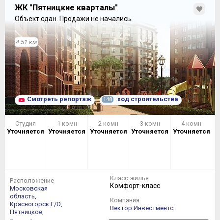
ЖК "Пятницкие кварталы"
Объект сдан.
Продажи не начались.
4.51 км
Смотреть репортаж
ход строительства
148
Студия
1-комн
2-комн
3-комн
4-комн
Уточняется
Уточняется
Уточняется
Уточняется
Уточняется
Класс жилья
Расположение
Комфорт-класс
Московская
область,
Компания
Красногорск Г/О,
Вектор Инвестментс
Пятницкое,