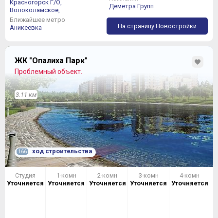
Красногорск Г/О,
Деметра Групп
Волоколамское,
Ближайшее метро
На страницу Новостройки
Аникеевка
ЖК "Опалиха Парк"
Проблемный объект.
3.11 км
ход строительства
166
Студия
1-комн
2-комн
3-комн
4-комн
Уточняется
Уточняется
Уточняется
Уточняется
Уточняется