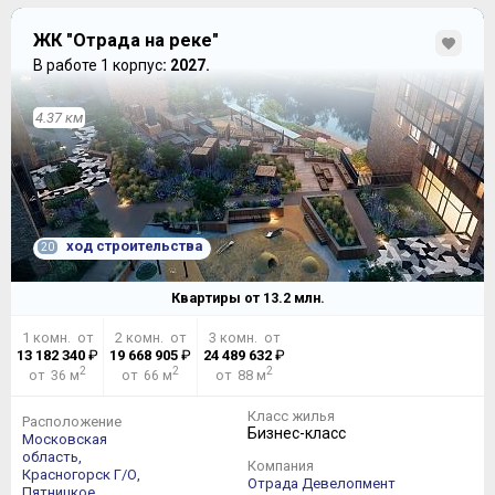
ЖК "Отрада на реке"
В работе 1 корпус
: 2027.
4.37 км
ход строительства
20
Квартиры от
13.2
млн.
1 комн. от
2 комн. от
3 комн. от
13 182 340
₽
19 668 905
₽
24 489 632
₽
2
2
2
от 36 м
от 66 м
от 88 м
Класс жилья
Расположение
Бизнес-класс
Московская
область,
Компания
Красногорск Г/О,
Отрада Девелопмент
Пятницкое,