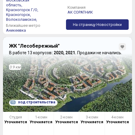
Московская
область,
Компания
Красногорск Г/О,
АК СОРАТНИК
Красногорск,
Волоколамское,
На страницу Новостройки
Ближайшее метро
Аникеевка
ЖК "Лесобережный"
В работе 13 корпусов
: 2020, 2021.
Продажи не начались.
3.9 км
ход строительства
15
Студия
1-комн
2-комн
3-комн
4-комн
Уточняется
Уточняется
Уточняется
Уточняется
Уточняется