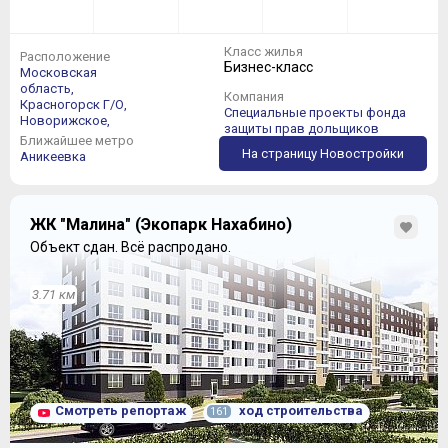
Класс жилья
Расположение
Бизнес-класс
Московская
область,
Компания
Красногорск Г/О,
Специальные проекты фонда
Новорижское,
защиты прав дольщиков
Ближайшее метро
На страницу Новостройки
Аникеевка
ЖК "Малина" (Экопарк Нахабино)
Объект сдан.
Всё распродано.
3.71 км
Смотреть репортаж
ход строительства
161