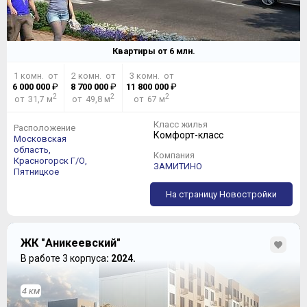
Квартиры от
6
млн.
1 комн. от
2 комн. от
3 комн. от
6 000 000
₽
8 700 000
₽
11 800 000
₽
2
2
2
от 31,7 м
от 49,8 м
от 67 м
Класс жилья
Расположение
Комфорт-класс
Московская
область,
Компания
Красногорск Г/О,
ЗАМИТИНО
Пятницкое
На страницу Новостройки
ЖК "Аникеевский"
В работе 3 корпуса
: 2024.
4 км