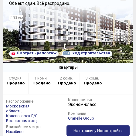
Объект сдан.
Всё распродано.
1.33 км
Смотреть репортаж
ход строительства
161
Квартиры
Студия
1 комн.
2 комн.
3 комн.
Продано
Продано
Продано
Продано
Класс жилья
Расположение
Эконом-класс
Московская
область,
Компания
Красногорск Г/О,
Granelle Group
Волоколамское,
Ближайшее метро
На страницу Новостройки
Нахабино