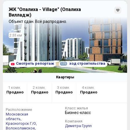
ЖК "Опалиха - Village" (Опалиха
Вилладж)
Объект сдан.
Всё распродано.
2.55 км
Смотреть репортаж
ход строительства
179
Квартиры
1 комн.
2 комн.
3 комн.
4 комн.
Продано
Продано
Продано
Продано
Класс жилья
Расположение
Бизнес-класс
Московская
область,
Компания
Красногорск Г/О,
Деметра Групп
Волоколамское,