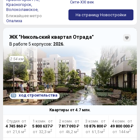
Сити-XXI век
Красногорск,
Волоколамское,
На страницу Новостройки
Ближайшее метро
Опалиха
ЖК "Никольский квартал Отрада"
В работе 5 корпусов
: 2026.
2.54 км
ход строительства
19
Квартиры от
4.7
млн.
Студия от
1 комн. от
2 комн. от
3 комн. от
4 комн. от
4 745 860
₽
5 800 637
₽
7 817 093
₽
10 876 800
₽
49 800 000
₽
2
2
2
2
2
от 21,6 м
от 32,3 м
от 46,2 м
от 61,5 м
от 144 м