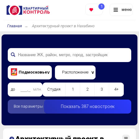
1
меню
Главная
Архитектурный проект в Нахабино
Подмосковье
Расположение
до
млн.
Студия
1
2
3
4+
Все параметры
Показать 387 новостроек