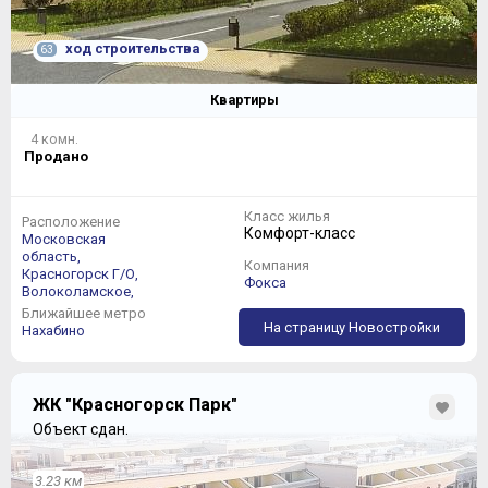
ход строительства
63
Квартиры
4 комн.
Продано
Класс жилья
Расположение
Комфорт-класс
Московская
область,
Компания
Красногорск Г/О,
Фокса
Волоколамское,
Ближайшее метро
На страницу Новостройки
Нахабино
ЖК "Красногорск Парк"
Объект сдан.
3.23 км