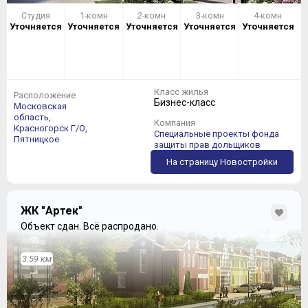
Студия
1-комн
2-комн
3-комн
4-комн
Уточняется
Уточняется
Уточняется
Уточняется
Уточняется
Класс жилья
Расположение
Бизнес-класс
Московская
область,
Компания
Красногорск Г/О,
Специальные проекты фонда
Пятницкое
защиты прав дольщиков
На страницу Новостройки
ЖК "Артек"
Объект сдан.
Всё распродано.
3.59 км