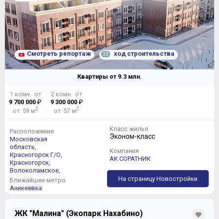
Смотреть репортаж
ход строительства
33
Квартиры от
9.3
млн.
1 комн. от
2 комн. от
9 700 000
₽
9 300 000
₽
2
2
от 59 м
от 57 м
Класс жилья
Расположение
Эконом-класс
Московская
область,
Компания
Красногорск Г/О,
АК СОРАТНИК
Красногорск,
Волоколамское,
На страницу Новостройки
Ближайшее метро
Аникеевка
ЖК "Малина" (Экопарк Нахабино)