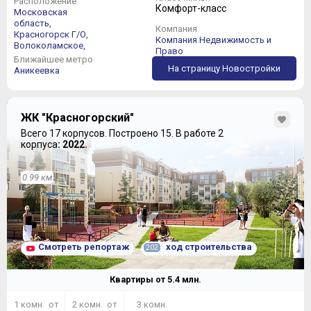
Расположение
Комфорт-класс
Московская
область,
Компания
Красногорск Г/О,
Компания Недвижимость и
Волоколамское,
Право
Ближайшее метро
На страницу Новостройки
Аникеевка
ЖК "Красногорский"
Всего 17 корпусов.
Построено 15.
В работе 2
корпуса
: 2022.
0.99 км
Смотреть репортаж
ход строительства
202
Квартиры от
5.4
млн.
1 комн. от
2 комн. от
3 комн.