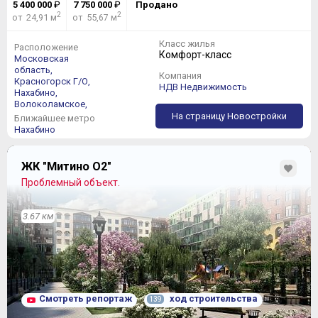
5 400 000
₽
7 750 000
₽
Продано
2
2
от 24,91 м
от 55,67 м
Класс жилья
Расположение
Комфорт-класс
Московская
область,
Компания
Красногорск Г/О,
НДВ Недвижимость
Нахабино,
Волоколамское,
На страницу Новостройки
Ближайшее метро
Нахабино
ЖК "Митино О2"
Проблемный объект.
3.67 км
Смотреть репортаж
ход строительства
139