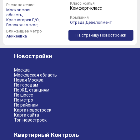
Класс жилья
Расположение
Комфорт-класс
Московская
область,
Компания
Красногорск Г/О,
Отрада Девелопмент
Волоколамское,
Ближайшее метро
На страницу Новостройки
Аникеевка
Новостройки
Москва
Московская область
Новая Москва
По городам
По ЖД станциям
По шоссе
По метро
По районам
Карта новостроек
Карта сайта
Топ новостроек
Квартирный Контроль