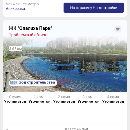
Ближайшее метро
На страницу Новостройки
Аникеевка
ЖК "Опалиха Парк"
Проблемный объект.
3.61 км
ход строительства
166
Студия
1-комн
2-комн
3-комн
4-комн
Уточняется
Уточняется
Уточняется
Уточняется
Уточняется
Класс жилья