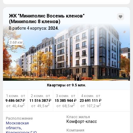
ЖК "Миниполис Восемь кленов"
(Миниполис 8 кленов)
В работе 4 корпуса
: 2024.
3.68 км
Квартиры от
9.5
млн.
1 комн. от
2 комн. от
3 комн. от
4 комн. от
9 486 047
₽
11 516 387
₽
15 385 944
₽
23 691 111
₽
2
2
2
2
от 40,4 м
от 49,5 м
от 68,5 м
от 107,2 м
Класс жилья
Расположение
Комфорт-класс
Московская
область,
Компания
Красногорск Г/О,