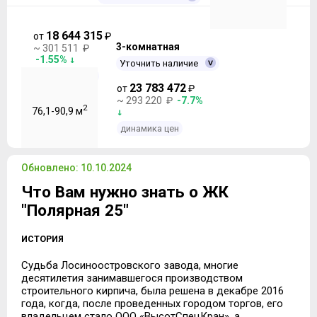
18 644 315
от
₽
3-комнатная
~ 301 511 ₽
-1.55%
Уточнить наличие
динамика цен
23 783 472
от
₽
~ 293 220 ₽
-7.7%
2
76,1-90,9 м
динамика цен
Обновлено: 10.10.2024
Что Вам нужно знать о ЖК
"Полярная 25"
ИСТОРИЯ
Судьба Лосиноостровского завода, многие
десятилетия занимавшегося производством
строительного кирпича, была решена в декабре 2016
года, когда, после проведенных городом торгов, его
владельцем стало ООО «ВысотСпецКран», а