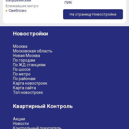
Бабушкинский
ПИК
Ближайшее метро
Свиблово
На страницу Новостройки
Новостройки
Москва
Московская область
Новая Москва
По городам
По ЖД станциям
По шоссе
По метро
По районам
Карта новостроек
Карта сайта
Топ новостроек
Квартирный Контроль
Акции
Новости
Контрольный покупатель