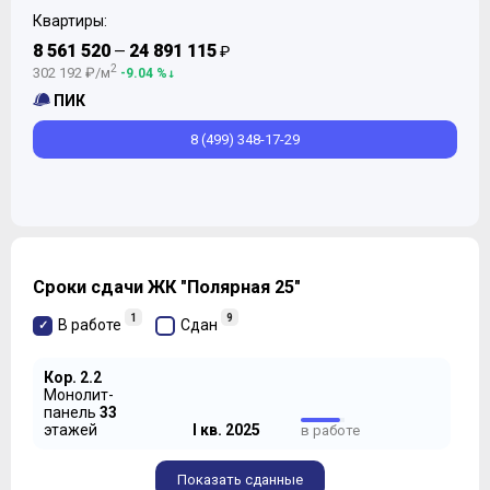
Квартиры:
8 561 520
24 891 115
—
₽
2
302 192 ₽/м
-9.04 %
а до станции «Бабушкинская» удобно добираться на
ПИК
трамвае 17-го маршрута, который считается едва ли не
самым передовым в Москве – на нем обкатывают все
8 (499) 348-17-29
современные модели трамваев, включая новый
Витязь-М:
Сроки сдачи ЖК "Полярная 25"
1
9
В работе
Сдан
Кор. 2.2
Монолит-
панель
33
этажей
I кв. 2025
в работе
КОРПУСА И ТЕХНОЛОГИИ
Показать сданные