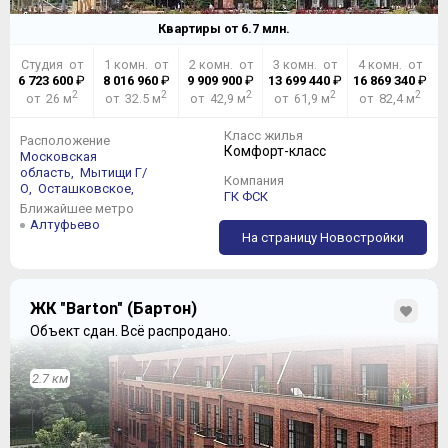
Квартиры от
6.7
млн.
Студия от
1 комн. от
2 комн. от
3 комн. от
4 комн. от
6 723 600
₽
8 016 960
₽
9 909 900
₽
13 699 440
₽
16 869 340
₽
2
2
2
2
2
от 26 м
от 32.5 м
от 42,9 м
от 61,9 м
от 82,4 м
Класс жилья
Расположение
Комфорт-класс
Московская
область,
Мытищи Г/
Компания
О,
Осташковское,
ГК ФСК
Ближайшее метро
Алтуфьево
На страницу Новостройки
ЖК "Barton" (Бартон)
Объект сдан.
Всё распродано.
2.7 км