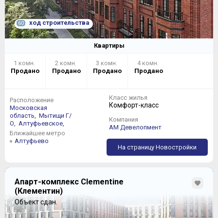
ход строительства
60
Квартиры
1 комн.
2 комн.
3 комн.
4 комн.
Продано
Продано
Продано
Продано
Класс жилья
Расположение
Комфорт-класс
Московская
область,
Мытищи Г/
Компания
О,
Алтуфьевское,
АМ Девелопмент
Ближайшее метро
Алтуфьево
На страницу Новостройки
Апарт-комплекс Clementine
(Клементин)
Объект сдан.