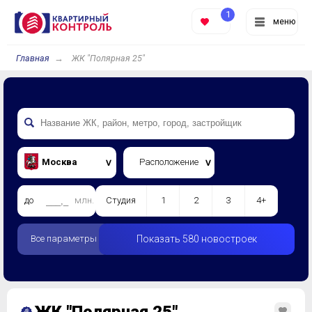
1
меню
Главная
ЖК "Полярная 25"
Москва
Расположение
до
млн.
Студия
1
2
3
4+
Все параметры
Показать 580 новостроек