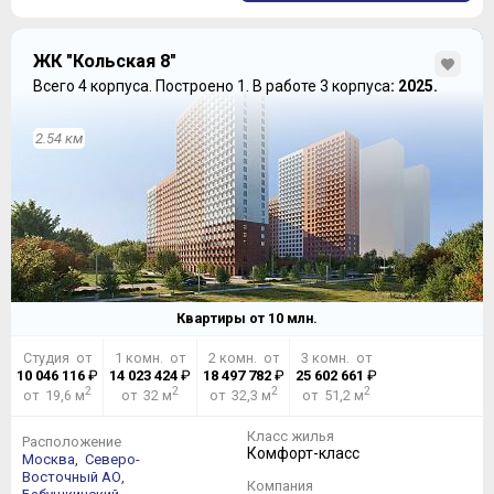
ЖК "Кольская 8"
Всего 4 корпуса.
Построено 1.
В работе 3 корпуса
: 2025.
2.54 км
Квартиры от
10
млн.
Студия от
1 комн. от
2 комн. от
3 комн. от
10 046 116
₽
14 023 424
₽
18 497 782
₽
25 602 661
₽
2
2
2
2
от 19,6 м
от 32 м
от 32,3 м
от 51,2 м
Класс жилья
Расположение
Комфорт-класс
Москва,
Северо-
Восточный АО,
Компания