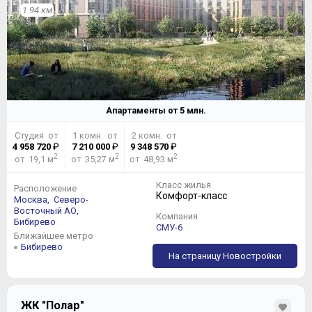
1.94 км
Апартаменты от
5
млн.
Студия от
1 комн. от
2 комн. от
4 958 720
₽
7 210 000
₽
9 348 570
₽
2
2
2
от 19,1 м
от 35,27 м
от 48,93 м
Класс жилья
Расположение
Комфорт-класс
Москва,
Северо-
Восточный АО,
Компания
Бибирево
СМУ-6
Ближайшее метро
Бибирево
На страницу Новостройки
ЖК "Полар"