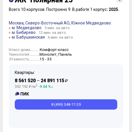
ЖК "Полярная 25"
Всего 10 корпусов.
Построено 9.
В работе 1 корпус
: 2025.
Москва
,
Северо-Восточный АО
,
Южное Медведково
м. Медведково
5 мин. на авто
м. Бибирево
12 мин. на авто
м. Бабушкинская
6 мин. на авто
Комфорт-класс
Класс дома:
Монолит, Панель
Технология:
15 - 33
Этажность:
Квартиры:
8 561 520
24 891 115
—
₽
2
302 192 ₽/м
-9.04 %
ПИК
8 (499) 348-17-29