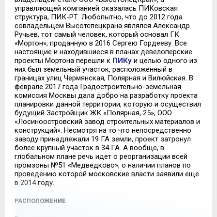
управляющей компанией оказалась ПИКовская
структура, ПИК-РТ. Любопытно, что до 2012 года
совладельцем Высотспецкрана являлся Александр
Ручьев, тот самый человек, который основал ГК
«Мортон», проданную в 2016 Сергею Гордееву. Все
настоящие и находившиеся в планах девелоперские
проекты Мортона перешли к
ПИКу
и целью одного из
них был земельный участок, расположенный в
границах улиц Чермянская, Полярная и Вилюйская. В
феврале 2017 года Градостроительно-земельная
комиссия Москвы дала добро на разработку проекта
планировки данной территории, которую и осуществил
будущий Застройщик ЖК «Полярная, 25», ООО
«Лосиноостровский завод строительных материалов и
конструкций». Несмотря на то что непосредственно
заводу принадлежали 19 ГА земли, проект затронул
более крупный участок в 34 ГА. А вообще, в
глобальном плане речь идет о реорганизации всей
промзоны №51 «Медведково», о наличии планов по
проведению которой московские власти заявили еще
в 2014 году.
РАСПОЛОЖЕНИЕ