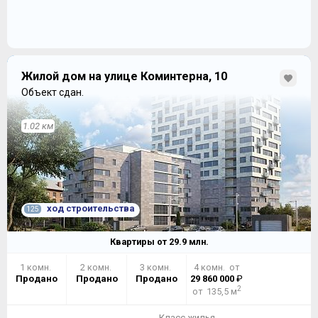
Жилой дом на улице Коминтерна, 10
Объект сдан.
1.02 км
ход строительства
125
Квартиры от
29.9
млн.
1 комн.
2 комн.
3 комн.
4 комн. от
Продано
Продано
Продано
29 860 000
₽
2
от 135,5 м
Класс жилья