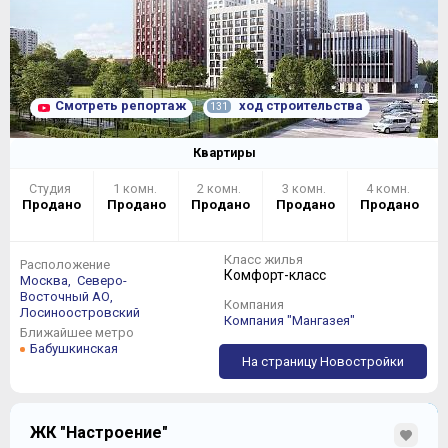
Смотреть репортаж
ход строительства
131
Квартиры
Студия
1 комн.
2 комн.
3 комн.
4 комн.
Продано
Продано
Продано
Продано
Продано
Класс жилья
Расположение
Комфорт-класс
Москва,
Северо-
Восточный АО,
Компания
Лосиноостровский
Компания "Мангазея"
Ближайшее метро
Бабушкинская
На страницу Новостройки
ЖК "Настроение"