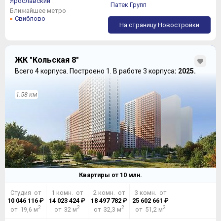
Ярославский
Патек Групп
Ближайшее метро
Свиблово
На страницу Новостройки
ЖК "Кольская 8"
Всего 4 корпуса.
Построено 1.
В работе 3 корпуса
: 2025.
1.58 км
Квартиры от
10
млн.
Студия от
1 комн. от
2 комн. от
3 комн. от
10 046 116
₽
14 023 424
₽
18 497 782
₽
25 602 661
₽
2
2
2
2
от 19,6 м
от 32 м
от 32,3 м
от 51,2 м