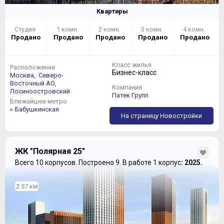
Квартиры
Студия
1 комн.
2 комн.
3 комн.
4 комн.
Продано
Продано
Продано
Продано
Продано
Класс жилья
Расположение
Бизнес-класс
Москва,
Северо-
Восточный АО,
Компания
Лосиноостровский
Патек Групп
Ближайшее метро
Бабушкинская
На страницу Новостройки
ЖК "Полярная 25"
Всего 10 корпусов.
Построено 9.
В работе 1 корпус
: 2025.
2.57 км