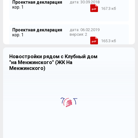
Проектная декларация
дата: 30.09.2018
кор. 1
167.3 кб
Проектная декларация
дата: 06.02.2019
версия: 2
кор. 1
165.3 кб
Новостройки рядом с Клубный дом
Проектная декларация
дата: 03.04.2019
"на Менжинского" (ЖК На
версия: 3
кор. 1
Менжинского)
166.1 кб
Шаблон ДДУ
дата:
302.9 кб
кор. 1
Проектная декларация
дата: 05.11.2019
версия: 4
кор. 1
183.4 кб