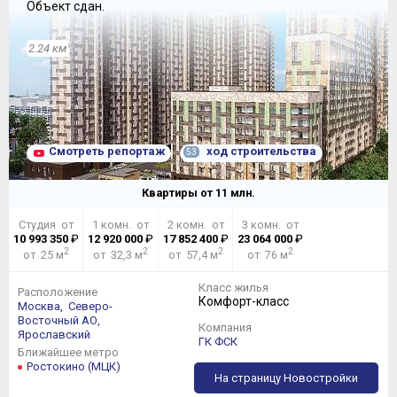
Объект сдан.
2.24 км
Смотреть репортаж
ход строительства
53
Квартиры от
11
млн.
Студия от
1 комн. от
2 комн. от
3 комн. от
10 993 350
₽
12 920 000
₽
17 852 400
₽
23 064 000
₽
2
2
2
2
от 25 м
от 32,3 м
от 57,4 м
от 76 м
Класс жилья
Расположение
Комфорт-класс
Москва,
Северо-
Восточный АО,
Компания
Ярославский
ГК ФСК
Ближайшее метро
Ростокино (МЦК)
На страницу Новостройки