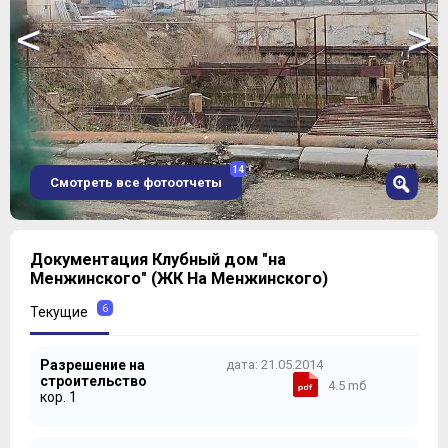
<
>
14
Смотреть все фотоотчеты
1
Документация Клубный дом "на
2
Менжинского" (ЖК На Менжинского)
3
4
6
Текущие
5
6
Разрешение на
дата: 21.05.2014
7
строительство
4.5 mб
8
кор. 1