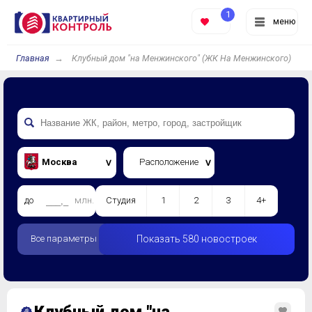
1
меню
Главная
Клубный дом "на Менжинского" (ЖК На Менжинского)
Москва
Расположение
до
млн.
Студия
1
2
3
4+
Все параметры
Показать 580 новостроек