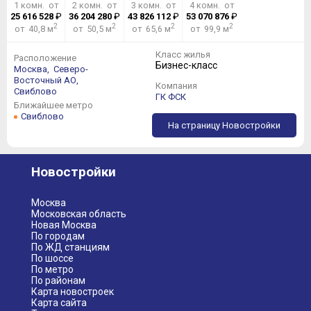
1 комн. от
2 комн. от
3 комн. от
4 комн. от
25 616 528
₽
36 204 280
₽
43 826 112
₽
53 070 876
₽
2
2
2
2
от 40,8 м
от 50,5 м
от 65,6 м
от 99,9 м
Класс жилья
Расположение
Бизнес-класс
Москва,
Северо-
Восточный АО,
Компания
Свиблово
ГК ФСК
Ближайшее метро
Свиблово
На страницу Новостройки
Новостройки
Москва
Московская область
Новая Москва
По городам
По ЖД станциям
По шоссе
По метро
По районам
Карта новостроек
Карта сайта