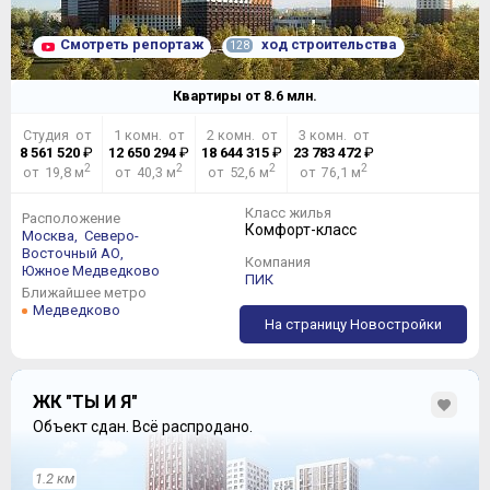
Смотреть репортаж
ход строительства
128
Квартиры от
8.6
млн.
Студия от
1 комн. от
2 комн. от
3 комн. от
8 561 520
₽
12 650 294
₽
18 644 315
₽
23 783 472
₽
2
2
2
2
от 19,8 м
от 40,3 м
от 52,6 м
от 76,1 м
Класс жилья
Расположение
Комфорт-класс
Москва,
Северо-
Восточный АО,
Компания
Южное Медведково
ПИК
Ближайшее метро
Медведково
На страницу Новостройки
ЖК "ТЫ И Я"
Объект сдан.
Всё распродано.
1.2 км