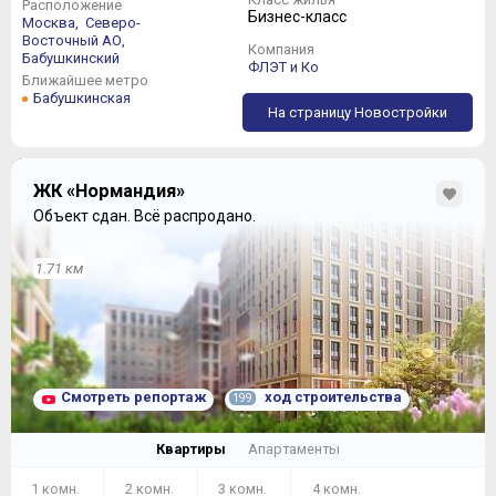
Расположение
Бизнес-класс
Москва,
Северо-
Восточный АО,
Компания
Бабушкинский
ФЛЭТ и Ко
Ближайшее метро
Бабушкинская
На страницу Новостройки
ЖК «Нормандия»
Объект сдан.
Всё распродано.
1.71 км
Смотреть репортаж
ход строительства
199
Квартиры
Апартаменты
1 комн.
2 комн.
3 комн.
4 комн.