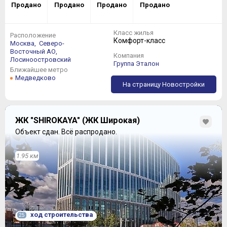
Продано
Продано
Продано
Продано
Класс жилья
Расположение
Комфорт-класс
Москва,
Северо-
Восточный АО,
Компания
Лосиноостровский
Группа Эталон
Ближайшее метро
Медведково
На страницу Новостройки
ЖК "SHIROKAYA" (ЖК Широкая)
Объект сдан.
Всё распродано.
1.95 км
ход строительства
25