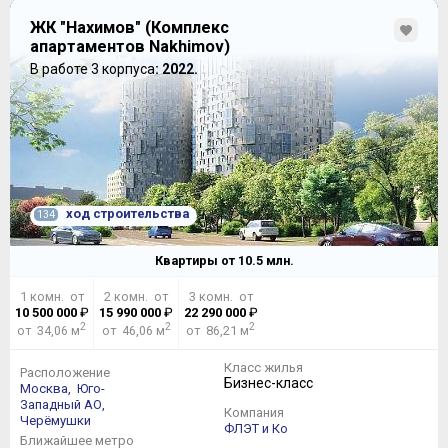
ЖК "Нахимов" (Комплекс
апартаментов Nakhimov)
В работе 3 корпуса
: 2022.
ход строительства
134
Квартиры от
10.5
млн.
1 комн. от
2 комн. от
3 комн. от
10 500 000
₽
15 990 000
₽
22 290 000
₽
2
2
2
от 34,06 м
от 46,06 м
от 86,21 м
Класс жилья
Расположение
Бизнес-класс
Москва,
Юго-
Западный АО,
Компания
Черёмушки
ФЛЭТ и Ко
Ближайшее метро