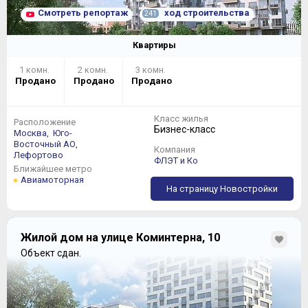
Смотреть репортаж
ход строительства
241
Квартиры
1 комн.
2 комн.
3 комн.
Продано
Продано
Продано
Класс жилья
Расположение
Бизнес-класс
Москва,
Юго-
Восточный АО,
Компания
Лефортово
ФЛЭТ и Ко
Ближайшее метро
Авиамоторная
На страницу Новостройки
Жилой дом на улице Коминтерна, 10
Объект сдан.