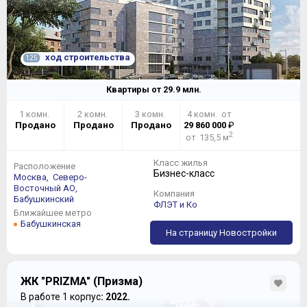
ход строительства
125
Квартиры от
29.9
млн.
1 комн.
2 комн.
3 комн.
4 комн. от
Продано
Продано
Продано
29 860 000
₽
2
от 135,5 м
Класс жилья
Расположение
Бизнес-класс
Москва,
Северо-
Восточный АО,
Компания
Бабушкинский
ФЛЭТ и Ко
Ближайшее метро
Бабушкинская
На страницу Новостройки
ЖК "PRIZMA" (Призма)
В работе 1 корпус
: 2022.