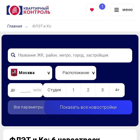
1
меню
Главная
ФЛЭТ и Ко
Москва
Расположение
до
млн.
Студия
1
2
3
4+
Все параметры
Показать все новостройки