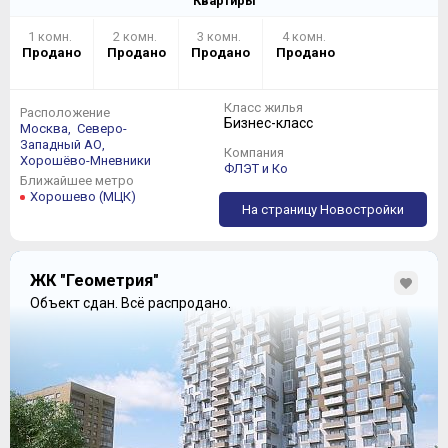
Квартиры
1 комн.
2 комн.
3 комн.
4 комн.
Продано
Продано
Продано
Продано
Класс жилья
Расположение
Бизнес-класс
Москва,
Северо-
Западный АО,
Компания
Хорошёво-Мневники
ФЛЭТ и Ко
Ближайшее метро
Хорошево (МЦК)
На страницу Новостройки
ЖК "Геометрия"
Объект сдан.
Всё распродано.