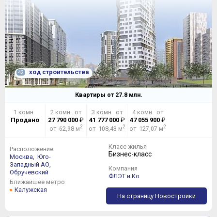
ход строительства
42
Квартиры от
27.8
млн.
1 комн.
2 комн. от
3 комн. от
4 комн. от
Продано
27 790 000
₽
41 777 000
₽
47 055 900
₽
2
2
2
от 62,98 м
от 108,43 м
от 127,07 м
Класс жилья
Расположение
Бизнес-класс
Москва,
Юго-
Западный АО,
Компания
Обручевский
ФЛЭТ и Ко
Ближайшее метро
Калужская
На страницу Новостройки