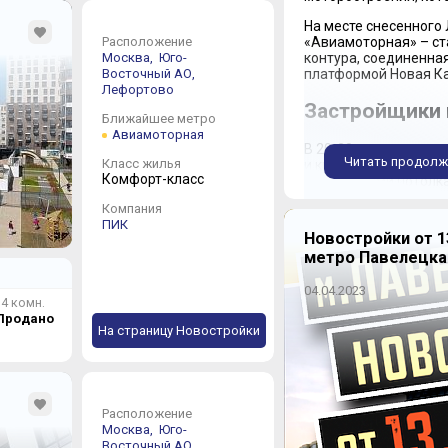
На месте снесенного
«Авиамоторная» – ст
Расположение
контура, соединенна
Москва,
Юго-
платформой Новая Ка
Восточный АО,
Лефортово
Застройщики 
Ближайшее метро
Авиамоторная
В 20-30 годах прошло
Читать продолж
Класс жилья
и крупных улиц появ
Комфорт-класс
4-метровыми потолка
номером 20 по шоссе 
Компания
архитектора и изобр
ПИК
кирпичное домострое
Новостройки от 1
«генеральские», «заво
метро Павелецка
шестидесятых добавл
девяностых оставал
04.04.2023
территорию с обширн
4 комн.
метро «Авиамоторная
Продано
панельные дома типо
На страницу Новостройки
под многоэтажное жи
приступили к ренова
ЖК «Петр 1»
– 
Проект был нач
Расположение
компанией и др
Москва,
Юго-
комплекс зани
Восточный АО,