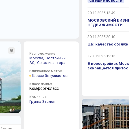
Свежие новости
Инфраструкту
Десятилетиями здешн
20.12.2025 12:49
обеспеченными. В пе
МОСКОВСКИЙ БИЗНЕ
числе № 1228 с англи
НЕДВИЖИМОСТИ
ВУЗов. Недалеко идти
центров, сервисных с
семью прудами, аллея
30.11.2025 20:10
любой объект инфрас
ЦБ: качество обслуж
Лефортово. Как говор
заводы, и роддом, и 
Расположение
17.10.2025 19:15
Москва,
Восточный
Экология в р
АО,
Соколиная гора
В новостройках Моск
сокращается приток
Ближайшее метро
Экологическая обста
Шоссе Энтузиастов
преобладают северо-
приносят загазованн
Класс жилья
находятся две больши
Комфорт-класс
«Серп и Молот» (500 
машиностроительные,
Компания
выбрасывая в атмосф
Группа Эталон
азота, хлор, бензол 
фактора – шоссе Энт
сопутствующими шум
Резюме
4 комн.