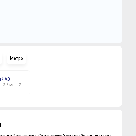
о
Продано
Метро
й АО
от
3.6
млн. ₽
я
анция Калининско-Солнцевской «желтой» линии метро,