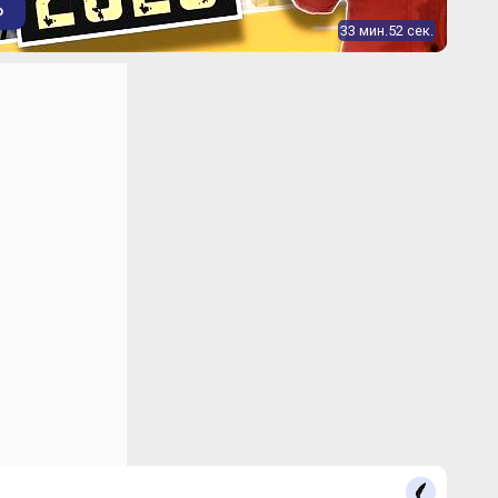
структурой, парками (40% земель) и Домом музыки от
о
рхитектурного бюро Benthem Crouwel Architekten.
33 мин.52 сек.
портная обстановка в районе ст. м.
я
етвленной дорожной сетью и обилием наземного
я доступным и удобным. Выходы из подземных
ены на шоссе Энтузиастов. Трассу расширили до
тяжении восьми километров, убрали лишние светофоры,
шеходных переходов, боковые проезды и развязки.
й до ТТК – чуть более километра, до Северо-Восточной
ового кольца – 4 км, до МКАД – 8,3 км. Лефортовский
пнейших в Европе, замкнул в начале двухтысячных
 кольцо. На набережную Яузы можно попасть, проехав 3
порт предлагает множество маршрутов. Электрички
ы Новая до Казанского вокзала или в пригороды. На
се, трамвае и маршрутке можно доехать до соседних
ий «Семеновская», «Пролетарская», «Преображенская
во», «Выхино» и др.
атской и Наличной улиц строится м. «Лефортово», еще
го пересадочного контура и ТПУ, связывающий воедино
с остановками автобусов и трамваев.