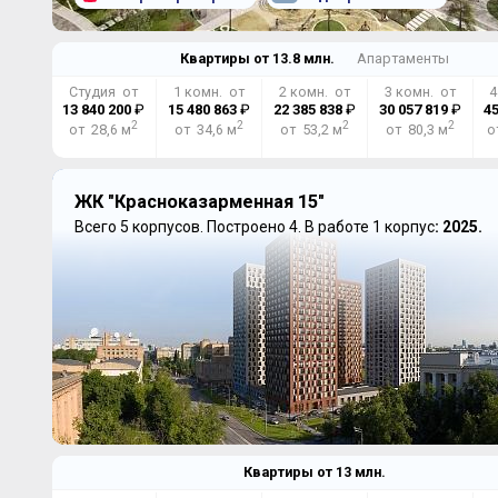
Квартиры от
13.8
млн.
Апартаменты
Студия от
1 комн. от
2 комн. от
3 комн. от
4
13 840 200
₽
15 480 863
₽
22 385 838
₽
30 057 819
₽
45
2
2
2
2
от 28,6 м
от 34,6 м
от 53,2 м
от 80,3 м
о
ЖК "Красноказарменная 15"
Всего 5 корпусов.
Построено 4.
В работе 1 корпус
: 2025.
Квартиры от
13
млн.