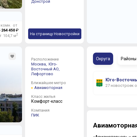
Донстрой
 комн. от
 264 450
₽
Продано
Продан
На страницу Новостройки
2
т 104,7 м
Округа
Районы
Расположение
Москва,
Юго-
Восточный АО,
Лефортово
Юго-Восточны
Ближайшее метро
27 новостроек 
Авиамоторная
Класс жилья
Комфорт-класс
Компания
ПИК
Авиамоторна
«Авиамоторная» – ст