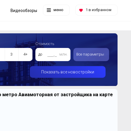
меню
1
в избранном
Видеообзоры
Стоимость
3
4+
до
млн.
Все параметры
Показать все новостройки
 метро Авиамоторная от застройщика на карте