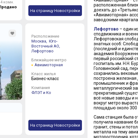
4 комн.
расположенная близко
Продано
доехать до «Третьяко
На страницу Новостройки
«Авиамоторная» ассо
заводскими квартала
Лефортово
– один и
сподвижника и военн
Расположение
Лефортовская слобода
Москва,
Юго-
знатных особ: Слобод
Восточный АО,
(последний и единст
Лефортово
академия Вооруженных
первый российский с
Ближайшее метро
госпиталь им. Н.Н. Б
Авиамоторная
Головинский сад, пе
сохранились вековые 
Класс жилья
построена железная 
Бизнес-класс
промышленник и фран
Компания
металлургический зав
ФЛЭТ и Ко
прекративший сущест
всё новые заводы и 
вокруг метро выраст
площадью около 300 г
Сама станция была от
получила название б
На страницу Новостройки
гранит, стены и пот
металла на тему ави
моторостроения, кото