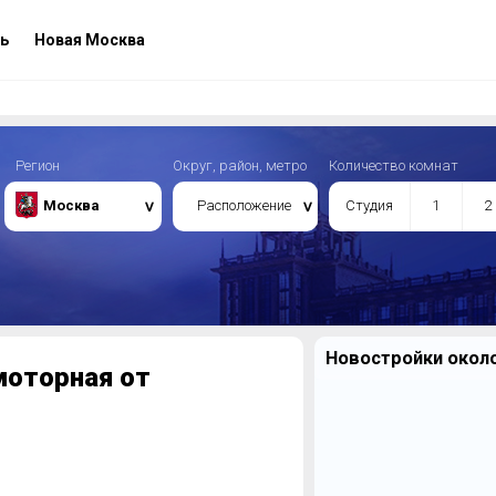
ь
Новая Москва
Регион
Округ, район, метро
Количество комнат
Москва
Расположение
Студия
1
2
Новостройки около
моторная от