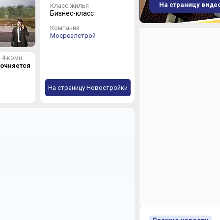
офисами, инфра
На страницу виде
Класс жилья
голландского а
Бизнес-класс
Дорожно-транс
Компания
Мосреалстрой
Авиамоторна
Старый район с разв
4-комн
транспорта считаетс
точняется
вестибюлей располож
восьми полос на про
На страницу Новостройки
построили девять пе
Расстояние по прямо
хорды – 2 км, до Сад
тоннель, один из кру
Третье транспортное
км.
Общественный транс
следуют от платформ
автобусе, троллейбу
веток метро – станц
площадь», «Новогирее
На пересечении Солд
одна станция Третье
подземные переходы 