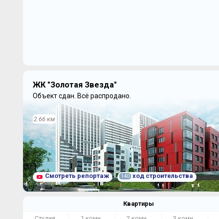
ЖК "Золотая Звезда"
Объект сдан.
Всё распродано.
2.66 км
Смотреть репортаж
ход строительства
140
Квартиры
Студия
1 комн.
2 комн.
3 комн.