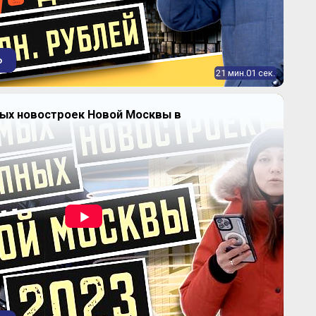
орной автоматики (МНИИПА), который в 2010
к концерну «Алмаз-Антей», с 2015 фактически
ствование, а к 2017 были снесены все его корпуса;
тке МНИИПА, в продолжение начатого жилого комплекса
ится 12 монолитно-каркасных зданий
ЖК «Лефортово
ИК», где можно приобрести как самые маленькие
о
остройках на «Авиамоторной» (студии от 20,6
21 мин.01 сек.
к и очень просторные (четырехкомнатные до 123 кв. м);
с бизнес-класса
«Гранд Лефорт»
– это 20-этажная
два здания с апартаментами высотой от 12 до 25 этажей
ных новостроек Новой Москвы в
ях института авиационного моторостроения им. П.И.
). Купить квартиру на первичном рынке можно в
-недвижимость»
;
 примеров последних точечных новостроек у этой ст.
еометрия»
на ул. Душинская, 16: 21-этажное монолитно-
ие бизнес-класса, расположенное на территории
го сада 1937 года постройки. В «Геометрии» можно
у от 46 до 136 кв. м. Застройщик – ЗАО «Желдорипотека»
разделение ОАО «Российские железные дороги»),
одрядчик и проектировщик –
ООО «ФЛЭТ и Ко»
;
самый масштабный проект среди новостроек на
» от застройщика –
ЖК «Символ»
от девелоперской
строй»
. Автора концепции застройки территории
ого з-да «Серп и Молот» определяли на
конкурсе, собравшем архитекторов из 17 стран.
ало британское бюро LDA DESIGN, которое в
 с UHA LONDON и российскими мастерскими «Атриум» и
 разработало красивый проект микрорайона с жильем,