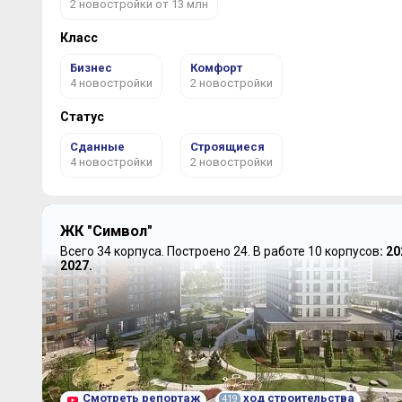
2 новостройки от 13 млн
Класс
Бизнес
Комфорт
4 новостройки
2 новостройки
Статус
Сданные
Строящиеся
4 новостройки
2 новостройки
ЖК "Символ"
Всего 34 корпуса.
Построено 24.
В работе 10 корпусов
: 20
2027.
Смотреть репортаж
ход строительства
419