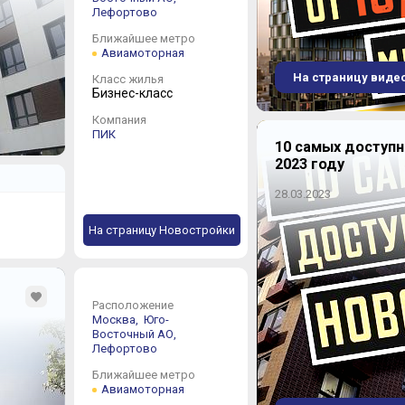
института приб
Лефортово
присоединился 
прекратил суще
Ближайшее метро
На том же учас
Авиамоторная
«Петр 1», стро
Парк»
от ГК «П
На страницу виде
Класс жилья
квартиры в нов
Бизнес-класс
квадратов), та
Жилой комплек
Компания
жилая башня и 
ПИК
10 самых доступ
на бывших земл
Баранова (ЦИАМ
2023 году
компании
«НДВ
Один из редких
28.03.2023
метро –
ЖК «Г
каркасное здан
На страницу Новостройки
бывшего детско
купить квартир
(дочернее под
генеральный п
Грандиозный и 
Расположение
«Авиамоторной
Москва,
Юго-
компании
«Дон
Восточный АО,
металлургическ
Лефортово
международном 
Победителем ст
Ближайшее метро
сотрудничестве
Авиамоторная
«Моспроект-1»,