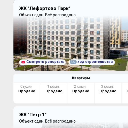
ЖК "Лефортово Парк"
Объект сдан.
Всё распродано.
Смотреть репортаж
ход строительства
227
Квартиры
Студия
1 комн.
2 комн.
3 комн.
Продано
Продано
Продано
Продано
ЖК "Петр 1"
Объект сдан.
Всё распродано.