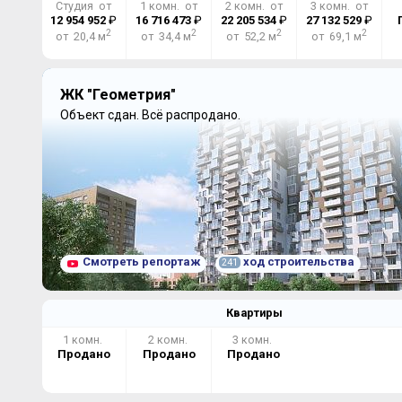
Студия от
1 комн. от
2 комн. от
3 комн. от
12 954 952
₽
16 716 473
₽
22 205 534
₽
27 132 529
₽
2
2
2
2
от 20,4 м
от 34,4 м
от 52,2 м
от 69,1 м
ЖК "Геометрия"
Объект сдан.
Всё распродано.
Смотреть репортаж
ход строительства
241
Квартиры
1 комн.
2 комн.
3 комн.
Продано
Продано
Продано