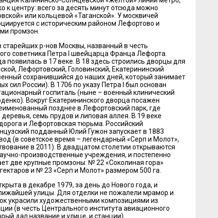
 к центру: всего за десять минут отсюда можно
вской» или кольцевой «Таганской». У москвичей
циируется с историческим районом Лефортово и
ми промзон.
з старейших р-нов Москвы, названный в честь
ого советника Петра I швейцарца Франца Лефорта.
 появилась в 17 веке. В 18 здесь строились дворцы для
ской, Лефортовский, Головинский, Екатерининский
венный сохранившийся до наших дней, который занимает
 сил России). В 1706 по указу Петра I был основан
тационарный госпиталь (ныне – военный клинический
урденко). Вокруг Екатерининского дворца посажен
реименованный позднее в Лефортовский парк, где
деревья, семь прудов и липовая аллея. В 19 веке
дорога и Лефортовская тюрьма. Российский
цузский подданный Юлий Гужон запускает в 1883
од (в советское время – легендарный «Серп и Молот»,
вование в 2011). В двадцатом столетии открываются
научно-производственные учреждения, и постепенно
ает две крупные промзоны: № 22 «Соколиная гора»
ектаров и № 23 «Серп и Молот» размером 500 га.
крыта в декабре 1979, за день до Нового года, и
лижайшей улицы. Для отделки не пожалели мрамор и
олок украсили художественными композициями из
ации (в честь Центрального института авиационного
рый дал название и улице, и станции).