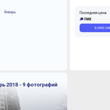
Январь
Декабрь
Ноябрь
Ноябрь
Последняя цена:
Март
Февраль
Я
ПИК
8 (499) 34
рь 2018 - 9 фотографий