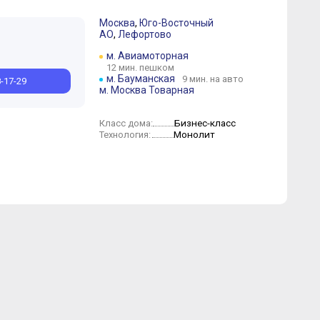
Москва
,
Юго-Восточный
АО
,
Лефортово
Октябрь
Сентябрь
Август
Июль
Июнь
Май
Апрель
нварь
м. Авиамоторная
12 мин. пешком
м. Бауманская
9 мин. на авто
8-17-29
м. Москва Товарная
Бизнес-класс
Класс дома:
Монолит
Технология: