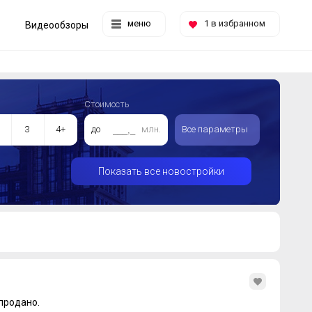
меню
1
в избранном
Видеообзоры
Стоимость
3
4+
до
млн.
Все параметры
Показать все новостройки
продано.