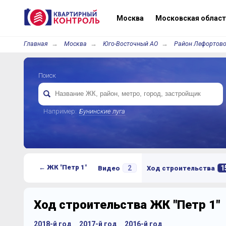
Москва
Московская област
Главная
Москва
Юго-Восточный АО
Район Лефортов
Поиск
Например:
Бунинские луга
← ЖК "Петр 1"
2
1
Видео
Ход строительства
Ход строительства ЖК "Петр 1"
2018-й год
2017-й год
2016-й год