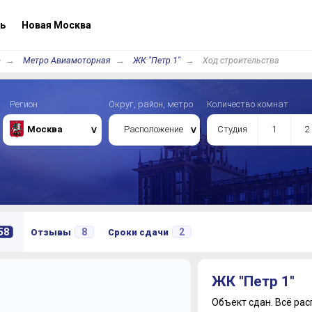
ь
Новая Москва
о
Метро Авиамоторная
ЖК "Петр 1"
Ход строительства
Регион
Округ, район, метро
Количество комнат
Москва
Расположение
Студия
1
2
58
8
2
Отзывы
Сроки сдачи
ЖК "Петр 1"
Объект сдан.
Всё рас