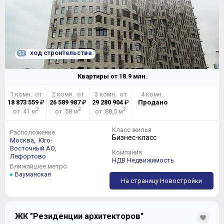
ход строительства
52
Квартиры от
18.9
млн.
1 комн. от
2 комн. от
3 комн. от
4 комн.
18 873 559
₽
26 589 987
₽
29 280 904
₽
Продано
2
2
2
от 41 м
от 58 м
от 88,5 м
Класс жилья
Расположение
Бизнес-класс
Москва,
Юго-
Восточный АО,
Компания
Лефортово
НДВ Недвижимость
Ближайшее метро
Бауманская
На страницу Новостройки
ЖК "Резиденции архитекторов"