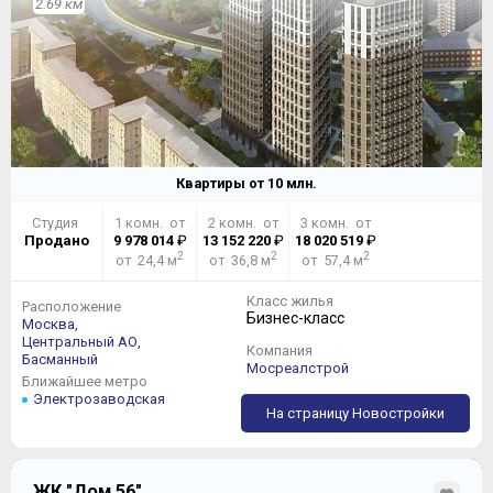
2.69 км
Квартиры от
10
млн.
Студия
1 комн. от
2 комн. от
3 комн. от
Продано
9 978 014
₽
13 152 220
₽
18 020 519
₽
2
2
2
от 24,4 м
от 36,8 м
от 57,4 м
Класс жилья
Расположение
Бизнес-класс
Москва,
Центральный АО,
Компания
Басманный
Мосреалстрой
Ближайшее метро
Электрозаводская
На страницу Новостройки
ЖК "Дом 56"