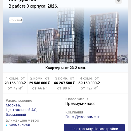
В работе 3 корпуса
: 2026.
3.22 км
Квартиры от
23.2
млн.
1 комн. от
2 комн. от
3 комн. от
4 комн. от
23 166 000
₽
29 548 000
₽
46 267 500
₽
59 160 000
₽
2
2
2
2
от 49 м
от 66 м
от 99 м
от 127 м
Класс жилья
Расположение
Премиум-класс
Москва,
Центральный АО,
Компания
Басманный
Галс-Девелопмент
Ближайшее метро
Бауманская
На страницу Новостройки