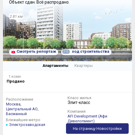
Объект сдан.
Всё распродано.
2.81 км
Смотреть репортаж
ход строительства
215
Апартаменты
Квартиры
1 комн.
Продано
Класс жилья
Расположение
Элит-класс
Москва,
Центральный АО,
Компания
Басманный
AFI Development (Афи
Ближайшее метро
Девелопмент)
Электрозаводская
На страницу Новостройки