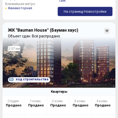
ПИК
Ближайшее метро
Авиамоторная
На страницу Новостройки
ЖК "Bauman House" (Бауман хаус)
Объект сдан.
Всё распродано.
2.57 км
ход строительства
85
Квартиры
Студия
1 комн.
2 комн.
3 комн.
4 комн.
Продано
Продано
Продано
Продано
Продано