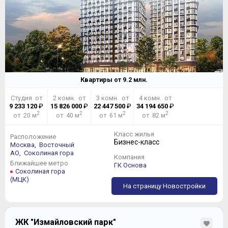
Квартиры от
9.2
млн.
Студия от
2 комн. от
3 комн. от
4 комн. от
9 233 120
₽
15 826 000
₽
22 447 500
₽
34 194 650
₽
2
2
2
2
от 20 м
от 40 м
от 61 м
от 82 м
Класс жилья
Расположение
Бизнес-класс
Москва,
Восточный
АО,
Соколиная гора
Компания
Ближайшее метро
ГК Основа
Соколиная гора
(МЦК)
На страницу Новостройки
ЖК "Измайловский парк"