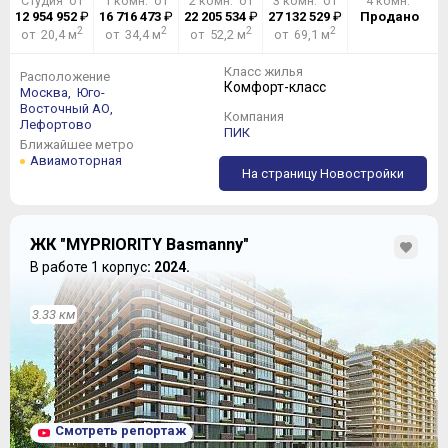
Студия от
1 комн. от
2 комн. от
3 комн. от
4 комн.
12 954 952
₽
16 716 473
₽
22 205 534
₽
27 132 529
₽
Продано
2
2
2
2
от 20,4 м
от 34,4 м
от 52,2 м
от 69,1 м
Класс жилья
Расположение
Комфорт-класс
Москва,
Юго-
Восточный АО,
Компания
Лефортово
ПИК
Ближайшее метро
Авиамоторная
На страницу Новостройки
ЖК "MYPRIORITY Basmanny"
В работе 1 корпус
: 2024.
3.33 км
Смотреть репортаж