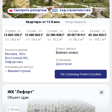
Смотреть репортаж
ход строительства
419
Квартиры от
13.8
млн.
Апартаменты
Студия от
1 комн. от
2 комн. от
3 комн. от
4 комн. от
13 840 200
₽
15 480 863
₽
22 385 838
₽
30 057 819
₽
45 264 450
₽
2
2
2
2
2
от 28,6 м
от 34,6 м
от 53,2 м
от 80,3 м
от 104,7 м
Класс жилья
Расположение
Бизнес-класс
Москва,
Юго-
Восточный АО,
Компания
Лефортово
Донстрой
Ближайшее метро
Авиамоторная
На страницу Новостройки
ЖК "Лефорт"
Объект сдан.
2.26 км