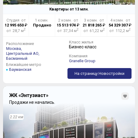
Квартиры от
13
млн.
Студия от
1 комн.
2 комн. от
3 комн. от
4 комн. от
12 995 650
₽
Продано
15 513 974
₽
21 818 265
₽
54 329 307
₽
2
2
2
2
от 28,7 м
от 37,34 м
от 61,22 м
от 112,2 м
Класс жилья
Расположение
Бизнес-класс
Москва,
Центральный АО,
Компания
Басманный
Granelle Group
Ближайшее метро
Бауманская
На страницу Новостройки
ЖК «Энтузиаст»
Продажи не начались.
2.22 км