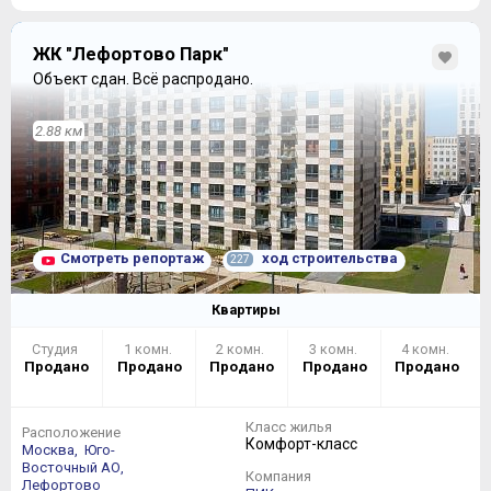
ЖК "Лефортово Парк"
Объект сдан.
Всё распродано.
2.88 км
Смотреть репортаж
ход строительства
227
Квартиры
Студия
1 комн.
2 комн.
3 комн.
4 комн.
Продано
Продано
Продано
Продано
Продано
Класс жилья
Расположение
Комфорт-класс
Москва,
Юго-
Восточный АО,
Компания
Лефортово