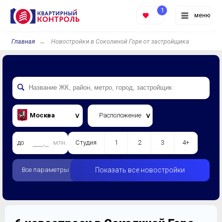
1
меню
Главная
Новостройки в Соколиной Горе от застройщика
Москва
Расположение
до
млн.
Студия
1
2
3
4+
Все параметры
Показать все новостройки