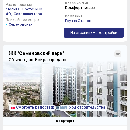
Класс жилья
Расположение
Комфорт-класс
Москва,
Восточный
АО,
Соколиная гора
Компания
Ближайшее метро
Группа Эталон
Семеновская
На страницу Новостройки
ЖК "Семеновский парк"
Объект сдан.
Всё распродано.
Смотреть репортаж
ход строительства
115
Квартиры