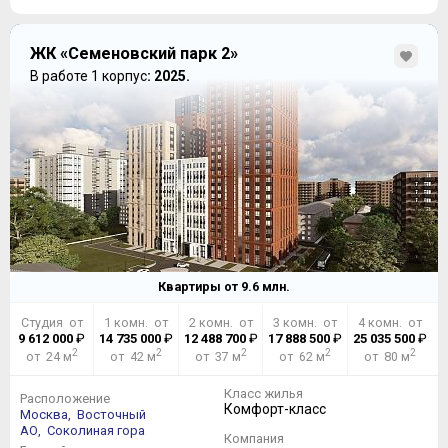
ЖК «Семеновский парк 2»
В работе 1 корпус
: 2025.
Квартиры от
9.6
млн.
Студия от
1 комн. от
2 комн. от
3 комн. от
4 комн. от
9 612 000
₽
14 735 000
₽
12 488 700
₽
17 888 500
₽
25 035 500
₽
2
2
2
2
2
от 24 м
от 42 м
от 37 м
от 62 м
от 80 м
Класс жилья
Расположение
Комфорт-класс
Москва,
Восточный
АО,
Соколиная гора
Компания