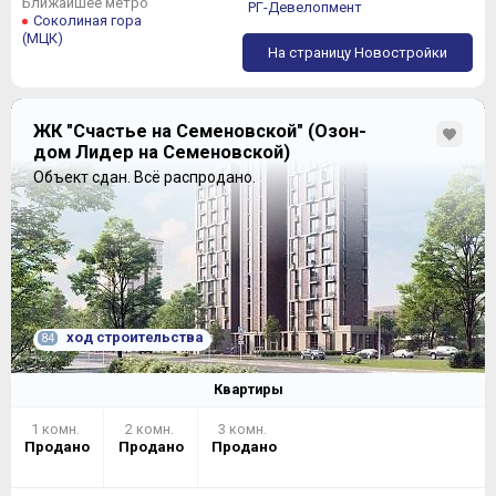
Ближайшее метро
РГ-Девелопмент
Соколиная гора
(МЦК)
На страницу Новостройки
ЖК "Счастье на Семеновской" (Озон-
дом Лидер на Семеновской)
Объект сдан.
Всё распродано.
ход строительства
84
Квартиры
1 комн.
2 комн.
3 комн.
Продано
Продано
Продано