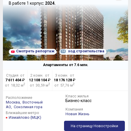
В работе 1 корпус
: 2024.
Смотреть репортаж
ход строительства
14
Апартаменты от
7.6
млн.
Студия от
2 комн. от
3 комн. от
7 611 404
₽
12 108 104
₽
18 176 128
₽
2
2
2
от 18,32 м
от 30,59 м
от 57,76 м
Класс жилья
Расположение
Бизнес-класс
Москва,
Восточный
АО,
Соколиная гора
Компания
Ближайшее метро
Новая Жизнь
Измайлово (МЦК)
На страницу Новостройки