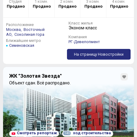
Студия
1 комн.
2 комн.
3 комн.
4 комн.
Продано
Продано
Продано
Продано
Продано
Класс жилья
Расположение
Эконом-класс
Москва,
Восточный
АО,
Соколиная гора
Компания
Ближайшее метро
РГ-Девелопмент
Семеновская
На страницу Новостройки
ЖК "Золотая Звезда"
Объект сдан.
Всё распродано.
Смотреть репортаж
ход строительства
140