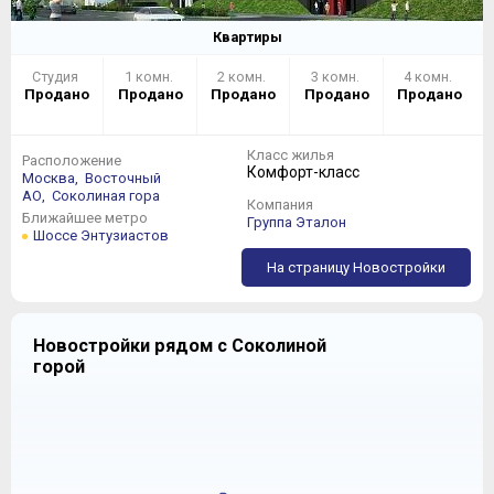
Квартиры
Студия
1 комн.
2 комн.
3 комн.
4 комн.
Продано
Продано
Продано
Продано
Продано
Класс жилья
Расположение
Комфорт-класс
Москва,
Восточный
АО,
Соколиная гора
Компания
Ближайшее метро
Группа Эталон
Шоссе Энтузиастов
На страницу Новостройки
Новостройки рядом с Соколиной
горой