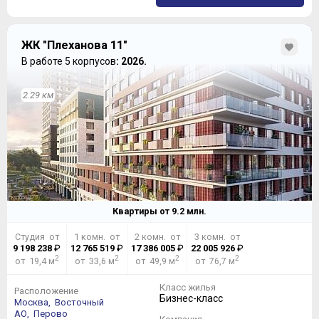
ЖК "Плеханова 11"
В работе 5 корпусов
: 2026.
2.29 км
Квартиры от
9.2
млн.
Студия от
1 комн. от
2 комн. от
3 комн. от
9 198 238
₽
12 765 519
₽
17 386 005
₽
22 005 926
₽
2
2
2
2
от 19,4 м
от 33,6 м
от 49,9 м
от 76,7 м
Класс жилья
Расположение
Бизнес-класс
Москва,
Восточный
АО,
Перово