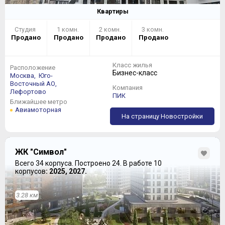
Квартиры
Студия
1 комн.
2 комн.
3 комн.
Продано
Продано
Продано
Продано
Класс жилья
Расположение
Бизнес-класс
Москва,
Юго-
Восточный АО,
Компания
Лефортово
ПИК
Ближайшее метро
Авиамоторная
На страницу Новостройки
ЖК "Символ"
Всего 34 корпуса.
Построено 24.
В работе 10
корпусов
: 2025, 2027.
3.28 км