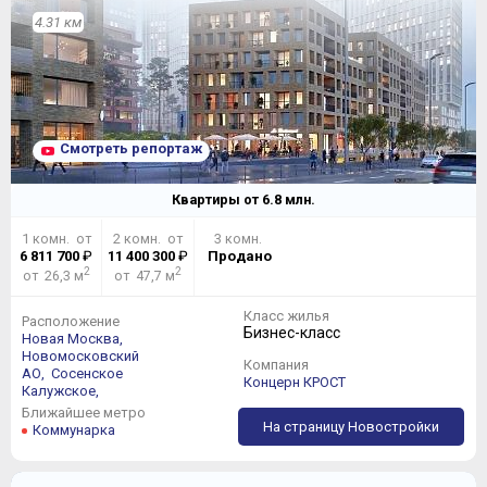
4.31 км
Смотреть репортаж
Квартиры от
6.8
млн.
1 комн. от
2 комн. от
3 комн.
6 811 700
₽
11 400 300
₽
Продано
2
2
от 26,3 м
от 47,7 м
Класс жилья
Расположение
Бизнес-класс
Новая Москва,
Новомосковский
Компания
АО,
Сосенское
Концерн КРОСТ
Калужское,
Ближайшее метро
На страницу Новостройки
Коммунарка