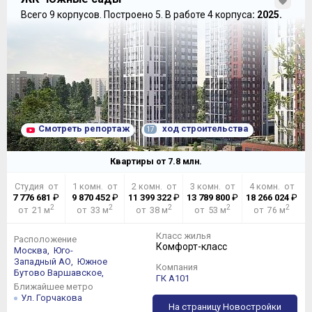
Всего 9 корпусов.
Построено 5.
В работе 4 корпуса
: 2025.
Смотреть репортаж
ход строительства
17
Квартиры от
7.8
млн.
Студия от
1 комн. от
2 комн. от
3 комн. от
4 комн. от
7 776 681
₽
9 870 452
₽
11 399 322
₽
13 789 800
₽
18 266 024
₽
2
2
2
2
2
от 21 м
от 33 м
от 38 м
от 53 м
от 76 м
Класс жилья
Расположение
Комфорт-класс
Москва,
Юго-
Западный АО,
Южное
Компания
Бутово
Варшавское,
ГК А101
Ближайшее метро
Ул. Горчакова
На страницу Новостройки