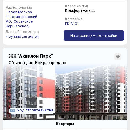
Класс жилья
Расположение
Комфорт-класс
Новая Москва,
Новомосковский
Компания
АО,
Сосенское
ГК А101
Варшавское,
Ближайшее метро
На страницу Новостройки
Бунинская аллея
ЖК "Аквилон Парк"
Объект сдан.
Всё распродано.
ход строительства
72
Квартиры