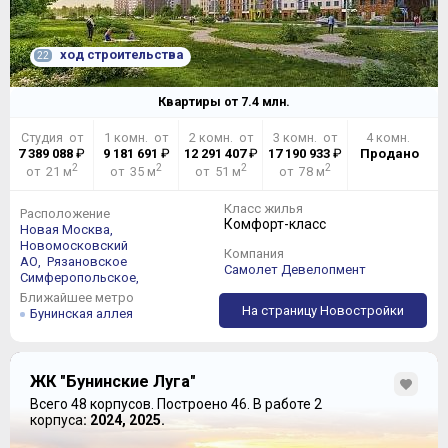
ход строительства
22
Квартиры от
7.4
млн.
Студия от
1 комн. от
2 комн. от
3 комн. от
4 комн.
7 389 088
₽
9 181 691
₽
12 291 407
₽
17 190 933
₽
Продано
2
2
2
2
от 21 м
от 35 м
от 51 м
от 78 м
Класс жилья
Расположение
Комфорт-класс
Новая Москва,
Новомосковский
Компания
АО,
Рязановское
Самолет Девелопмент
Симферопольское,
Ближайшее метро
На страницу Новостройки
Бунинская аллея
ЖК "Бунинские Луга"
Всего 48 корпусов.
Построено 46.
В работе 2
корпуса
: 2024, 2025.