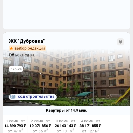
ЖК "Дубровка"
выбор редакции
Объект сдан.
3.16 км
ход строительства
51
Квартиры от
14.9
млн.
1 комн. от
2 комн. от
3 комн. от
4 комн. от
14 890 793
₽
19 071 856
₽
26 143 143
₽
38 171 855
₽
2
2
2
2
от 47 м
от 65 м
от 101 м
от 127 м