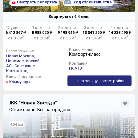
Смотреть репортаж
ход строительства
249
Квартиры от
6.4
млн.
Студия от
1 комн. от
2 комн. от
3 комн. от
4 комн. от
6 412 867
₽
8 988 020
₽
9 198 946
₽
13 341 290
₽
14 238 495
₽
2
2
2
2
2
от 19 м
от 28 м
от 35 м
от 54 м
от 64 м
Класс жилья
Расположение
Комфорт-класс
Новая Москва,
Новомосковский
Компания
АО,
Сосенское
ГК А101
Калужское,
Ближайшее метро
На страницу Новостройки
Коммунарка
ЖК "Новая Звезда"
Объект сдан.
Всё распродано.
4.34 км