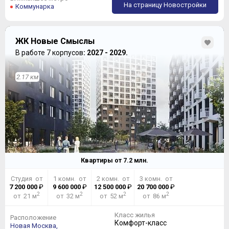
На страницу Новостройки
Коммунарка
ЖК Новые Смыслы
В работе 7 корпусов
: 2027 - 2029.
2.17 км
Квартиры от
7.2
млн.
Студия от
1 комн. от
2 комн. от
3 комн. от
7 200 000
₽
9 600 000
₽
12 500 000
₽
20 700 000
₽
2
2
2
2
от 21 м
от 32 м
от 52 м
от 86 м
Класс жилья
Расположение
Комфорт-класс
Новая Москва,