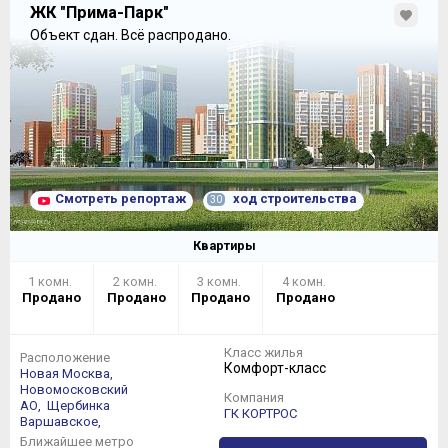
ЖК "Прима-Парк"
Объект сдан.
Всё распродано.
Смотреть репортаж
ход строительства
30
Квартиры
1 комн.
2 комн.
3 комн.
4 комн.
Продано
Продано
Продано
Продано
Класс жилья
Расположение
Комфорт-класс
Новая Москва,
Новомосковский
Компания
АО,
Щербинка
ГК КОРТРОС
Варшавское,
Ближайшее метро