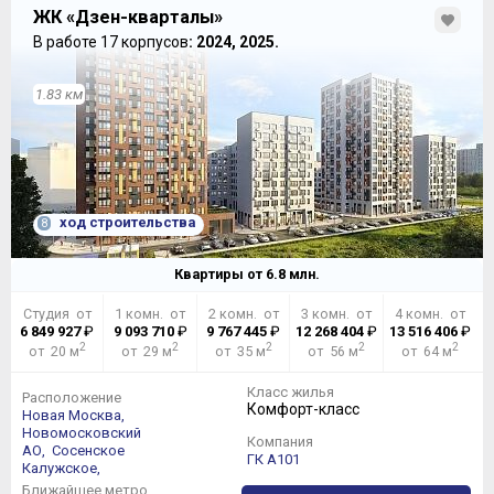
ЖК «Дзен-кварталы»
В работе 17 корпусов
: 2024, 2025.
1.83 км
ход строительства
8
Квартиры от
6.8
млн.
Студия от
1 комн. от
2 комн. от
3 комн. от
4 комн. от
6 849 927
₽
9 093 710
₽
9 767 445
₽
12 268 404
₽
13 516 406
₽
2
2
2
2
2
от 20 м
от 29 м
от 35 м
от 56 м
от 64 м
Класс жилья
Расположение
Комфорт-класс
Новая Москва,
Новомосковский
Компания
АО,
Сосенское
ГК А101
Калужское,
Ближайшее метро