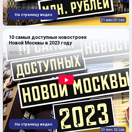
(целый микрорайон на участке 137 га из
девятнадцати 7-16-этажных монолитно-каркасных
корпусов с оригинальными по расцветке фасадами,
На страницу видео
отделанными керамогранитом и клинкерной
21 мин.01 сек.
плиткой). Предложения от ГК «А101» можно
назвать среди лучших новостроек на «Бунинской
аллее» от застройщика по разнообразию
недвижимости и уровню цен;
10 самых доступных новостроек
Девелопер MD Group строит в поселении
Новой Москвы в 2023 году
Воскресенское
микрорайон «Новое Бутово»
из
семи монолитно-кирпичных и восьми панельных
28.03.2023
домов серии П-111М на участке 38 га;
ГК «ПИК»
представляет два проекта,
расположенных на территории Сосенского
поселения: жилые комплексы «Бунинский» из
высотных панельных корпусов КОПЭ и П-3МК
(завершен в 2016 г.) и
«Бунинские луга»
из
монолитных башен и панельных корпусов
модернизированной серии ПИК-1;
ГК «МИЦ»
реализует
ЖК «Южное Бунино»
в
деревне Сосенки по проекту сербско-российского
архитектурного бюро Portner. Квартал занимает 56
гектар и состоит из девятнадцати зданий разной
этажности, отделки фасадов и уровня комфорта;
Инвестиционно-риэлторская компания Est-a-Tet
реализовала проект малоэтажного комплекса
На страницу видео
«Бутовские аллеи» в пос. Коммунарка: 29
33 мин.52 сек.
монолитно-кирпичных 3-этажных зданий на