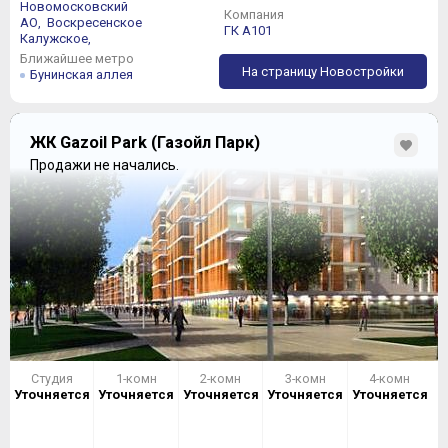
Новомосковский
Компания
АО,
Воскресенское
ГК А101
Калужское,
Ближайшее метро
На страницу Новостройки
Бунинская аллея
ЖК Gazoil Park (Газойл Парк)
Продажи не начались.
Студия
1-комн
2-комн
3-комн
4-комн
Уточняется
Уточняется
Уточняется
Уточняется
Уточняется