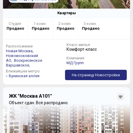
Квартиры
Студия
1 комн.
2 комн.
3 комн.
Продано
Продано
Продано
Продано
Класс жилья
Расположение
Комфорт-класс
Новая Москва,
Новомосковский
Компания
АО,
Воскресенское
МД Групп
Варшавское,
Ближайшее метро
На страницу Новостройки
Бунинская аллея
ЖК "Москва А101"
Объект сдан.
Всё распродано.