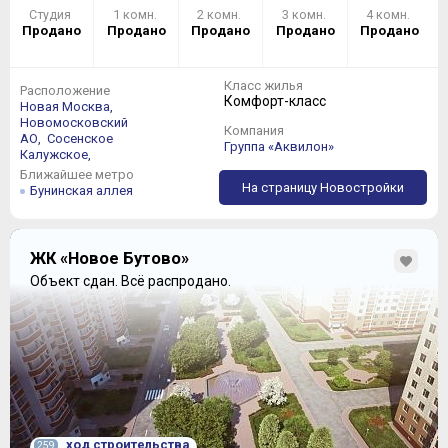
Студия
1 комн.
2 комн.
3 комн.
4 комн.
Продано
Продано
Продано
Продано
Продано
Класс жилья
Расположение
Комфорт-класс
Новая Москва,
Новомосковский
Компания
АО,
Сосенское
Группа «Аквилон»
Калужское,
Ближайшее метро
На страницу Новостройки
Бунинская аллея
ЖК «Новое Бутово»
Объект сдан.
Всё распродано.
ход строительства
259