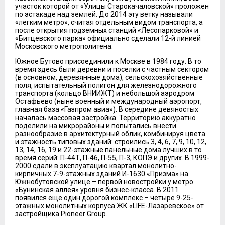
участок которой от «Улицы Старокачаловской» проложен
по эстакаде над землей. До 2014 эту ветку называли
«легким метро», считая отдельным видом транспорта, а
после открытия подземных станций «Лесопарковой» и
«Битцевского парка» официально сделали 12-й линией
Московского метрополитена.
Южное Бутово присоединили к Москве в 1984 году. В то
время здесь были деревни и поселки с частным сектором
(в основном, деревянные дома), сельскохозяйственные
поля, испытательный полигон для железнодорожного
транспорта (кольцо ВНИИЖТ) и небольшой аэродром
Остафьево (ныне военный и международный аэропорт,
главная база «Газпром авиа»). В середине девяностых
началась массовая застройка. Территорию аккуратно
поделили на микрорайоны и попытались внести
разнообразие в архитектурный облик, комбинируя цвета
и этажность типовых зданий: строились 3, 4, 6, 7, 9, 10, 12,
13, 14, 16, 19 и 22-этажные панельные дома лучших в то
время серий: П-44Т, П-46, П-55, П-3, КОПЭ и других. В 1999-
2000 сдали в эксплуатацию квартал монолитно-
кирпичных 7-9-этажных зданий И-1630 «Призма» на
Южнобутовской улице – первой новостройки у метро
«Бунинская аллея» уровня бизнес-класса. В 2011
появился еще один дорогой комплекс – четыре 9-25-
этажных монолитных корпуса ЖК «LIFE-Лазаревское» от
застройщика Pioneer Group.