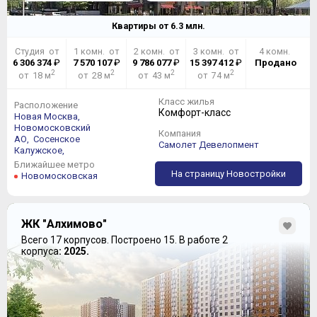
Квартиры от
6.3
млн.
Студия от
1 комн. от
2 комн. от
3 комн. от
4 комн.
6 306 374
₽
7 570 107
₽
9 786 077
₽
15 397 412
₽
Продано
2
2
2
2
от 18 м
от 28 м
от 43 м
от 74 м
Класс жилья
Расположение
Комфорт-класс
Новая Москва,
Новомосковский
Компания
АО,
Сосенское
Самолет Девелопмент
Калужское,
Ближайшее метро
На страницу Новостройки
Новомосковская
ЖК "Алхимово"
Всего 17 корпусов.
Построено 15.
В работе 2
корпуса
: 2025.