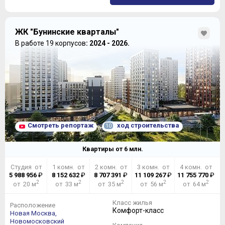
ЖК "Бунинские кварталы"
В работе 19 корпусов
: 2024 - 2026.
Смотреть репортаж
ход строительства
10
Квартиры от
6
млн.
Студия от
1 комн. от
2 комн. от
3 комн. от
4 комн. от
5 988 956
₽
8 152 632
₽
8 707 391
₽
11 109 267
₽
11 755 770
₽
2
2
2
2
2
от 20 м
от 33 м
от 35 м
от 56 м
от 64 м
Класс жилья
Расположение
Комфорт-класс
Новая Москва,
Новомосковский