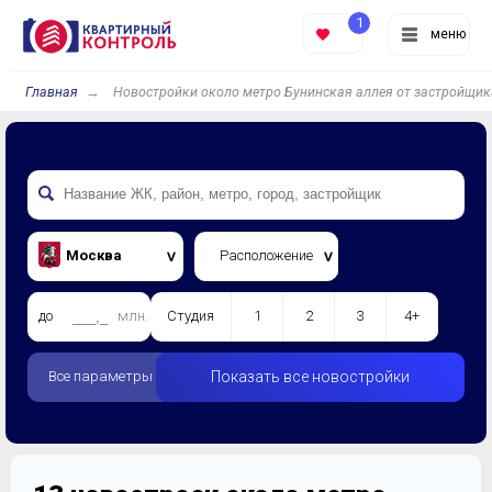
1
меню
Главная
Новостройки около метро Бунинская аллея от застройщик
Москва
Расположение
до
млн.
Студия
1
2
3
4+
Все параметры
Показать все новостройки