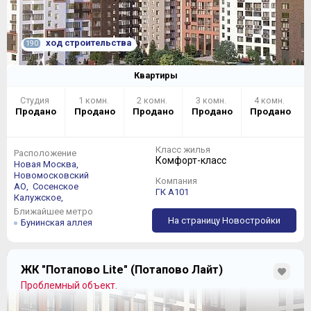
ход строительства
190
Квартиры
Студия
1 комн.
2 комн.
3 комн.
4 комн.
Продано
Продано
Продано
Продано
Продано
Класс жилья
Расположение
Комфорт-класс
Новая Москва,
Новомосковский
Компания
АО,
Сосенское
ГК А101
Калужское,
Ближайшее метро
На страницу Новостройки
Бунинская аллея
ЖК "Потапово Lite" (Потапово Лайт)
Проблемный объект.