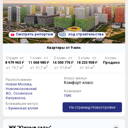
Смотреть репортаж
ход строительства
294
Квартиры от
9
млн.
Студия от
1 комн. от
2 комн. от
3 комн. от
4 комн.
8 979 963
₽
11 068 980
₽
14 300 774
₽
18 233 958
₽
Продано
2
2
2
2
от 19,7 м
от 31,7 м
от 31,8 м
от 62 м
Класс жилья
Расположение
Комфорт-класс
Новая Москва,
Новомосковский
Компания
АО,
Сосенское
ПИК
Калужское,
Ближайшее метро
На страницу Новостройки
Бунинская аллея
ЖК "Южные сады"