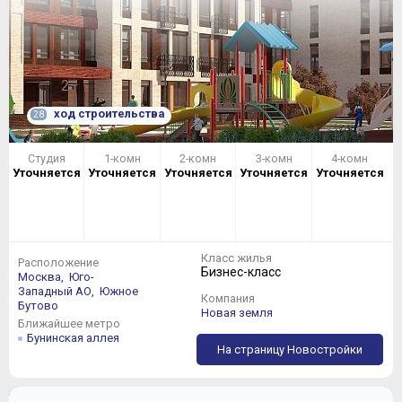
ход строительства
28
Студия
1-комн
2-комн
3-комн
4-комн
Уточняется
Уточняется
Уточняется
Уточняется
Уточняется
Класс жилья
Расположение
Бизнес-класс
Москва,
Юго-
Западный АО,
Южное
Компания
Бутово
Новая земля
Ближайшее метро
Бунинская аллея
На страницу Новостройки