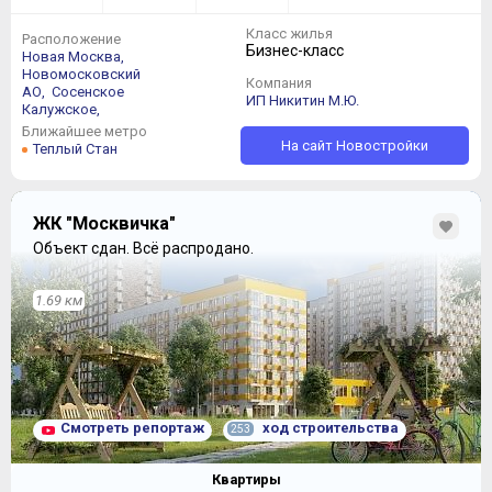
Класс жилья
Расположение
Бизнес-класс
Новая Москва,
Новомосковский
Компания
АО,
Сосенское
ИП Никитин М.Ю.
Калужское,
Ближайшее метро
На сайт Новостройки
Теплый Стан
ЖК "Москвичка"
Объект сдан.
Всё распродано.
1.69 км
Смотреть репортаж
ход строительства
253
Квартиры