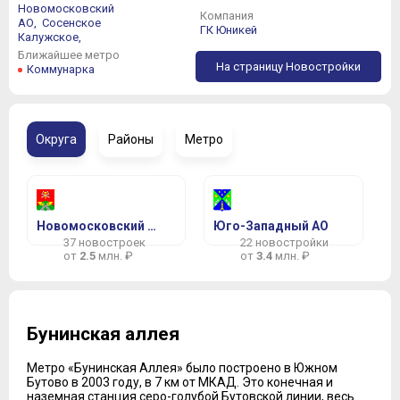
Новомосковский
Компания
АО,
Сосенское
ГК Юникей
Калужское,
Ближайшее метро
На страницу Новостройки
Коммунарка
Округа
Районы
Метро
Новомосковский АО
Юго-Западный АО
37 новостроек
22 новостройки
от
2.5
млн. ₽
от
3.4
млн. ₽
Бунинская аллея
Метро «Бунинская Аллея» было построено в Южном
Бутово в 2003 году, в 7 км от МКАД. Это конечная и
наземная станция серо-голубой Бутовской линии, весь