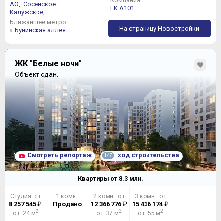
Компания
АО,
Сосенское
ГК А101
Калужское,
Ближайшее метро
На страницу Новостройки
Бунинская аллея
ЖК "Белые ночи"
Объект сдан.
Смотреть репортаж
ход строительства
147
Квартиры от
8.3
млн.
Студия от
1 комн.
2 комн. от
3 комн. от
8 257 545
₽
Продано
12 366 776
₽
15 436 174
₽
2
2
2
от 24 м
от 37 м
от 55 м