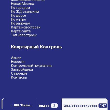
Новая Москва
По городам
По ЖД станциям
По шоссе
По метро
По районам
Карта новостроек
Карта сайта
Топ новостроек
Квартирный Контроль
Акции
Новости
Контрольный покупатель
Застройщики
О проекте
Контакты
← ЖК "Белые ночи"
2
147
Видео
Ход строительства