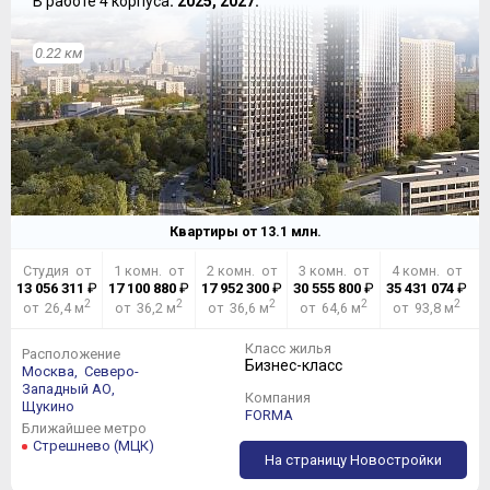
В работе 4 корпуса
: 2025, 2027.
0.22 км
Квартиры от
13.1
млн.
Студия от
1 комн. от
2 комн. от
3 комн. от
4 комн. от
13 056 311
₽
17 100 880
₽
17 952 300
₽
30 555 800
₽
35 431 074
₽
2
2
2
2
2
от 26,4 м
от 36,2 м
от 36,6 м
от 64,6 м
от 93,8 м
Класс жилья
Расположение
Бизнес-класс
Москва,
Северо-
Западный АО,
Компания
Щукино
FORMA
Ближайшее метро
Стрешнево (МЦК)
На страницу Новостройки