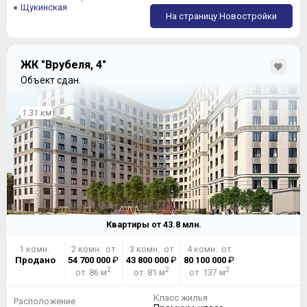
Щукинская
На страницу Новостройки
ЖК "Врубеля, 4"
Объект сдан.
1.31 км
Квартиры от
43.8
млн.
1 комн.
2 комн. от
3 комн. от
4 комн. от
Продано
54 700 000
₽
43 800 000
₽
80 100 000
₽
2
2
2
от 86 м
от 81 м
от 137 м
Класс жилья
Расположение