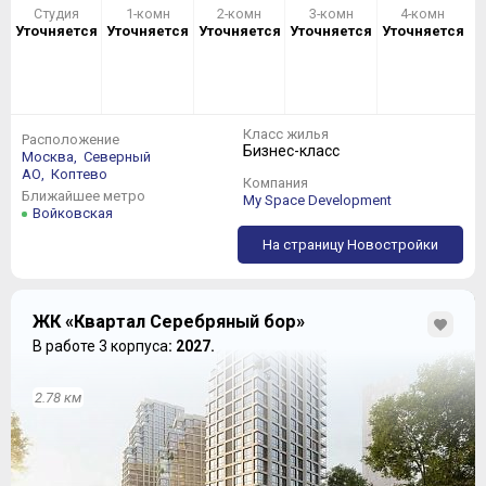
Студия
1-комн
2-комн
3-комн
4-комн
Уточняется
Уточняется
Уточняется
Уточняется
Уточняется
Класс жилья
Расположение
Бизнес-класс
Москва,
Северный
АО,
Коптево
Компания
Ближайшее метро
My Space Development
Войковская
На страницу Новостройки
ЖК «Квартал Серебряный бор»
В работе 3 корпуса
: 2027.
2.78 км