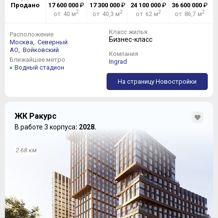
Продано
17 600 000
₽
17 300 000
₽
24 100 000
₽
36 600 000
₽
2
2
2
2
от 40 м
от 40,3 м
от 62 м
от 86,7 м
Класс жилья
Расположение
Бизнес-класс
Москва,
Северный
АО,
Войковский
Компания
Ближайшее метро
Ingrad
Водный стадион
На страницу Новостройки
ЖК Ракурс
В работе 3 корпуса
: 2028.
2.68 км