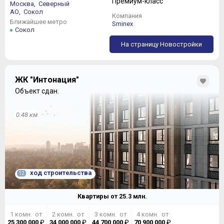
Премиум-класс
Москва,
Северный
АО,
Сокол
Компания
Ближайшее метро
Sminex
Сокол
На страницу Новостройки
ЖК "Интонация"
Объект сдан.
0.48 км
ход строительства
12
Квартиры от
25.3
млн.
1 комн. от
2 комн. от
3 комн. от
4 комн. от
25 300 000
₽
34 000 000
₽
44 700 000
₽
70 900 000
₽