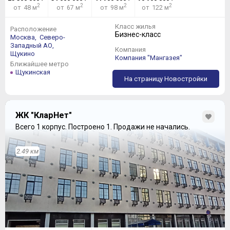
2
2
2
2
от 48 м
от 67 м
от 98 м
от 122 м
Класс жилья
Расположение
Бизнес-класс
Москва,
Северо-
Западный АО,
Компания
Щукино
Компания "Мангазея"
Ближайшее метро
Щукинская
На страницу Новостройки
ЖК "КларНет"
Всего 1 корпус.
Построено 1.
Продажи не начались.
2.49 км