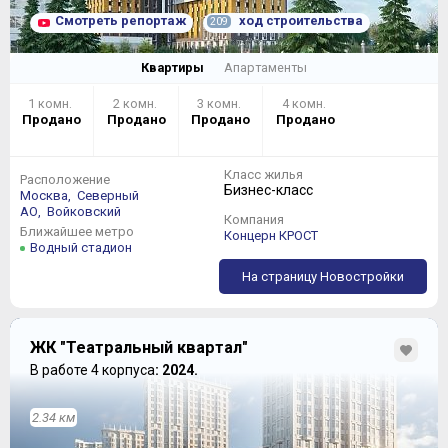
Смотреть репортаж
ход строительства
209
Квартиры
Апартаменты
1 комн.
2 комн.
3 комн.
4 комн.
Продано
Продано
Продано
Продано
Класс жилья
Расположение
Бизнес-класс
Москва,
Северный
АО,
Войковский
Компания
Ближайшее метро
Концерн КРОСТ
Водный стадион
На страницу Новостройки
ЖК "Театральный квартал"
В работе 4 корпуса
: 2024.
2.34 км