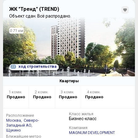
ЖК "Тренд" (TREND)
Объект сдан.
Всё распродано.
0.71 км
ход строительства
23
Квартиры
1 комн.
2 комн.
3 комн.
4 комн.
Продано
Продано
Продано
Продано
Класс жилья
Расположение
Бизнес-класс
Москва,
Северо-
Западный АО,
Компания
Щукино
MAGNUM DEVELOPMENT
Ближайшее метро