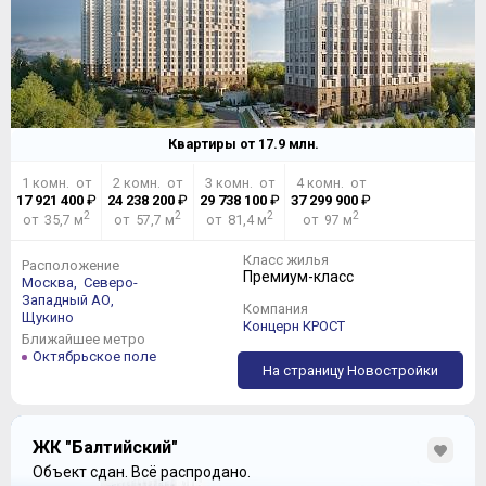
Квартиры от
17.9
млн.
1 комн. от
2 комн. от
3 комн. от
4 комн. от
17 921 400
₽
24 238 200
₽
29 738 100
₽
37 299 900
₽
2
2
2
2
от 35,7 м
от 57,7 м
от 81,4 м
от 97 м
Класс жилья
Расположение
Премиум-класс
Москва,
Северо-
Западный АО,
Компания
Щукино
Концерн КРОСТ
Ближайшее метро
Октябрьское поле
На страницу Новостройки
ЖК "Балтийский"
Объект сдан.
Всё распродано.