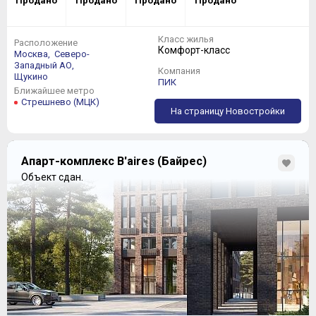
Продано
Продано
Продано
Продано
Класс жилья
Расположение
Комфорт-класс
Москва,
Северо-
Западный АО,
Компания
Щукино
ПИК
Ближайшее метро
Стрешнево (МЦК)
На страницу Новостройки
Апарт-комплекс B'aires (Байрес)
Объект сдан.