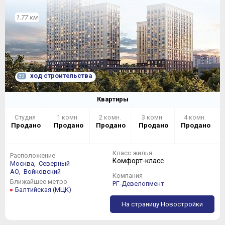
1.77 км
ход строительства
39
Квартиры
Студия
1 комн.
2 комн.
3 комн.
4 комн.
Продано
Продано
Продано
Продано
Продано
Класс жилья
Расположение
Комфорт-класс
Москва,
Северный
АО,
Войковский
Компания
Ближайшее метро
РГ-Девелопмент
Балтийская (МЦК)
На страницу Новостройки