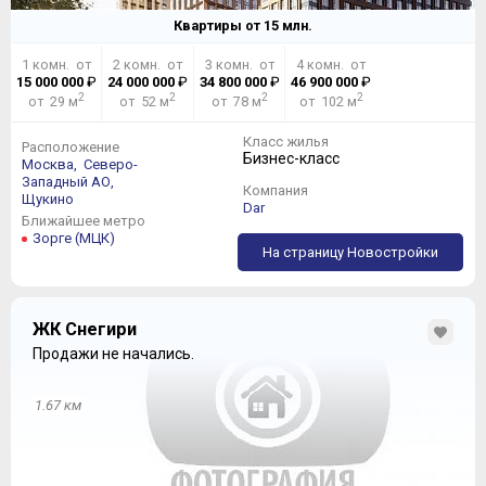
Квартиры от
15
млн.
1 комн. от
2 комн. от
3 комн. от
4 комн. от
15 000 000
₽
24 000 000
₽
34 800 000
₽
46 900 000
₽
2
2
2
2
от 29 м
от 52 м
от 78 м
от 102 м
Класс жилья
Расположение
Бизнес-класс
Москва,
Северо-
Западный АО,
Компания
Щукино
Dar
Ближайшее метро
Зорге (МЦК)
На страницу Новостройки
ЖК Снегири
Продажи не начались.
1.67 км