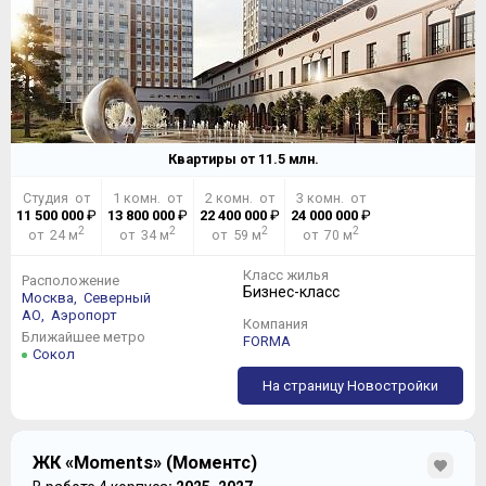
Квартиры от
11.5
млн.
Студия от
1 комн. от
2 комн. от
3 комн. от
11 500 000
₽
13 800 000
₽
22 400 000
₽
24 000 000
₽
2
2
2
2
от 24 м
от 34 м
от 59 м
от 70 м
Класс жилья
Расположение
Бизнес-класс
Москва,
Северный
АО,
Аэропорт
Компания
Ближайшее метро
FORMA
Сокол
На страницу Новостройки
ЖК «Moments» (Моментс)