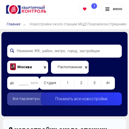
1
меню
Главная
Новостройки около станции МЦД Покровское-Стрешнево
Москва
Расположение
до
млн.
Студия
1
2
3
4+
Все параметры
Показать все новостройки