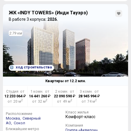
ЖК «INDY TOWERS» (Инди Тауэрз)
В работе 3 корпуса
: 2026.
2.79 км
ход строительства
9
Квартиры от
12.2
млн.
Студия от
1 комн. от
2 комн. от
3 комн. от
12 233 064
₽
16 441 260
₽
22 090 590
₽
28 945 994
₽
2
2
2
2
от 20 м
от 32 м
от 49 м
от 74 м
Класс жилья
Расположение
Комфорт-класс
Москва,
Северный
АО,
Сокол
Компания
Ближайшее метро
Группа «Аквилон»