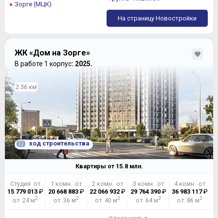
Зорге (МЦК)
На страницу Новостройки
ЖК «Дом на Зорге»
В работе 1 корпус
: 2025.
2.56 км
ход строительства
22
Квартиры от
15.8
млн.
Студия от
1 комн. от
2 комн. от
3 комн. от
4 комн. от
15 779 013
₽
20 668 883
₽
22 066 932
₽
29 764 390
₽
36 983 117
₽
2
2
2
2
2
от 24 м
от 36 м
от 40 м
от 64 м
от 86 м