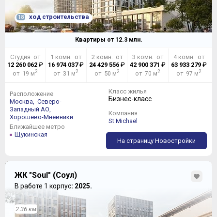
ход строительства
18
Квартиры от
12.3
млн.
Студия от
1 комн. от
2 комн. от
3 комн. от
4 комн. от
12 260 062
₽
16 974 037
₽
24 429 556
₽
42 900 371
₽
63 933 279
₽
2
2
2
2
2
от 19 м
от 31 м
от 50 м
от 70 м
от 97 м
Класс жилья
Расположение
Бизнес-класс
Москва,
Северо-
Западный АО,
Компания
Хорошёво-Мневники
St Michael
Ближайшее метро
Щукинская
На страницу Новостройки
ЖК "Soul" (Соул)
В работе 1 корпус
: 2025.
2.36 км