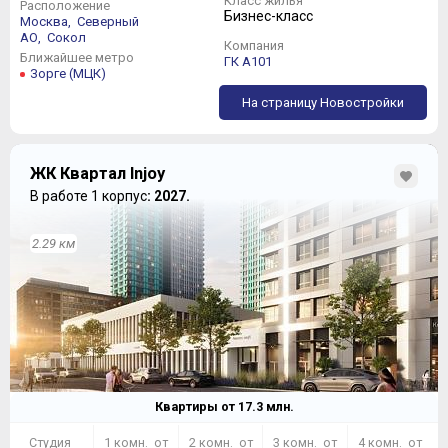
Класс жилья
Расположение
Бизнес-класс
Москва,
Северный
АО,
Сокол
Компания
Ближайшее метро
ГК А101
Зорге (МЦК)
На страницу Новостройки
ЖК Квартал Injoy
В работе 1 корпус
: 2027.
2.29 км
Квартиры от
17.3
млн.
Студия
1 комн. от
2 комн. от
3 комн. от
4 комн. от