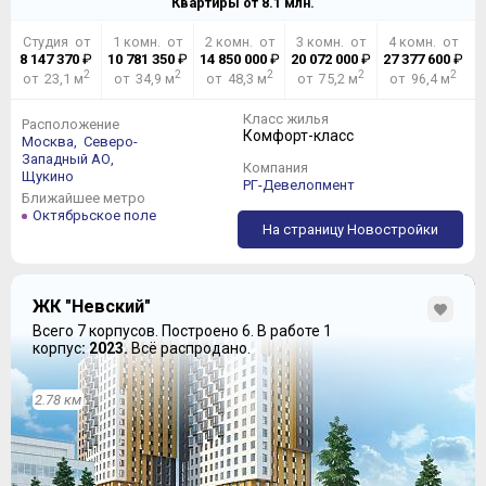
Квартиры от
8.1
млн.
Студия от
1 комн. от
2 комн. от
3 комн. от
4 комн. от
8 147 370
₽
10 781 350
₽
14 850 000
₽
20 072 000
₽
27 377 600
₽
2
2
2
2
2
от 23,1 м
от 34,9 м
от 48,3 м
от 75,2 м
от 96,4 м
Класс жилья
Расположение
Комфорт-класс
Москва,
Северо-
Западный АО,
Компания
Щукино
РГ-Девелопмент
Ближайшее метро
Октябрьское поле
На страницу Новостройки
ЖК "Невский"
Всего 7 корпусов.
Построено 6.
В работе 1
корпус
: 2023.
Всё распродано.
2.78 км