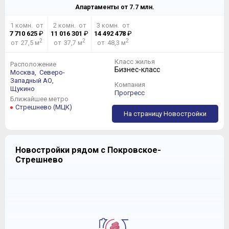
Апартаменты от
7.7
млн.
1 комн. от
2 комн. от
3 комн. от
7 710 625
₽
11 016 301
₽
14 492 478
₽
2
2
2
от 27,5 м
от 37,7 м
от 48,3 м
Класс жилья
Расположение
Бизнес-класс
Москва,
Северо-
Западный АО,
Компания
Щукино
Прогресс
Ближайшее метро
Стрешнево (МЦК)
На страницу Новостройки
Новостройки рядом с Покровское-
Стрешнево