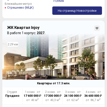
FORMA
Ближайшее метро
Стрешнево (МЦК)
На страницу Новостройки
ЖК Квартал Injoy
В работе 1 корпус
: 2027.
2.29 км
Квартиры от
17.3
млн.
Студия
1 комн. от
2 комн. от
3 комн. от
4 комн. от
Продано
17 600 000
₽
17 300 000
₽
24 100 000
₽
36 600 000
₽
2
2
2
2
от 40 м
от 40,3 м
от 62 м
от 86,7 м