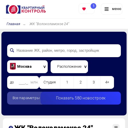
1
меню
Главная
ЖК "Волоколамское 24"
Москва
Расположение
до
млн.
Студия
1
2
3
4+
Все параметры
Показать 580 новостроек