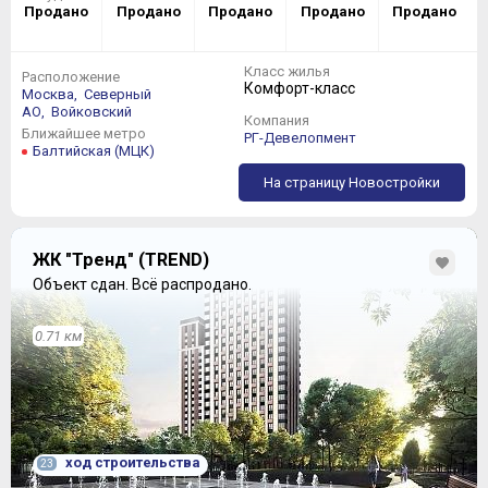
Продано
Продано
Продано
Продано
Продано
Класс жилья
Расположение
Комфорт-класс
Москва,
Северный
АО,
Войковский
Компания
Ближайшее метро
РГ-Девелопмент
Балтийская (МЦК)
На страницу Новостройки
ЖК "Тренд" (TREND)
Объект сдан.
Всё распродано.
0.71 км
ход строительства
23