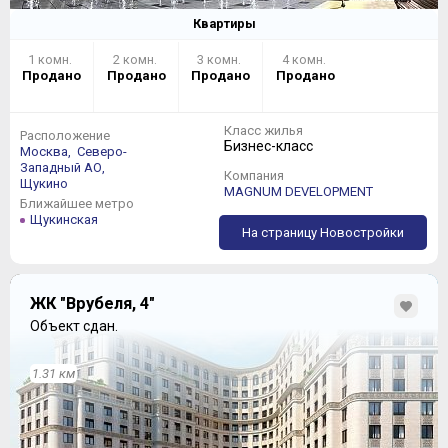
Квартиры
1 комн.
2 комн.
3 комн.
4 комн.
Продано
Продано
Продано
Продано
Класс жилья
Расположение
Бизнес-класс
Москва,
Северо-
Западный АО,
Компания
Щукино
MAGNUM DEVELOPMENT
Ближайшее метро
Щукинская
На страницу Новостройки
ЖК "Врубеля, 4"
Объект сдан.
1.31 км