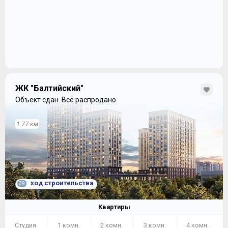
эксплуатацию
188.9 кб
кор. 1, кор. 2
Разрешение на ввод в
дата: 19.01.2023
версия: 2
эксплуатацию
кор. 3, кор. 4, кор. 5
165.3 кб
ЖК "Балтийский"
Объект сдан.
Всё распродано.
1.77 км
ход строительства
39
Квартиры
Студия
1 комн.
2 комн.
3 комн.
4 комн.