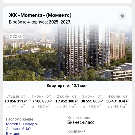
ЖК «Moments» (Моментс)
В работе 4 корпуса
: 2025, 2027.
0.22 км
Квартиры от
13.1
млн.
Студия от
1 комн. от
2 комн. от
3 комн. от
4 комн. от
13 056 311
₽
17 100 880
₽
17 952 300
₽
30 555 800
₽
35 431 074
₽
2
2
2
2
2
от 26,4 м
от 36,2 м
от 36,6 м
от 64,6 м
от 93,8 м
Класс жилья
Расположение
Бизнес-класс
Москва,
Северо-
Западный АО,
Компания
Щукино