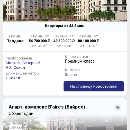
Квартиры от
43.8
млн.
1 комн.
2 комн. от
3 комн. от
4 комн. от
Продано
54 700 000
₽
43 800 000
₽
80 100 000
₽
2
2
2
от 86 м
от 81 м
от 137 м
Класс жилья
Расположение
Премиум-класс
Москва,
Северный
АО,
Сокол
Компания
Ближайшее метро
Sminex
Сокол
На страницу Новостройки
Апарт-комплекс B'aires (Байрес)
Объект сдан.
0.49 км