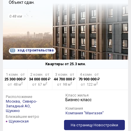
Объект сдан.
0.48 км
ход строительства
12
Квартиры от
25.3
млн.
1 комн. от
2 комн. от
3 комн. от
4 комн. от
25 300 000
₽
34 000 000
₽
44 700 000
₽
70 900 000
₽
2
2
2
2
от 48 м
от 67 м
от 98 м
от 122 м
Класс жилья
Расположение
Бизнес-класс
Москва,
Северо-
Западный АО,
Компания
Щукино
Компания "Мангазея"
Ближайшее метро
Щукинская
На страницу Новостройки