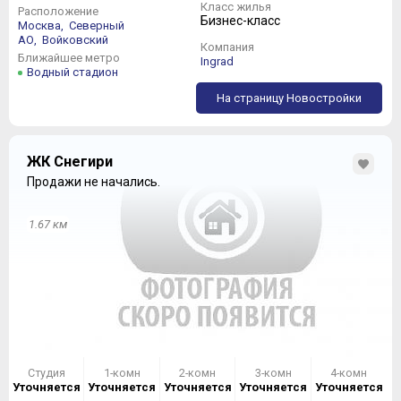
Класс жилья
Расположение
Бизнес-класс
Москва,
Северный
АО,
Войковский
Компания
Ближайшее метро
Ingrad
Водный стадион
На страницу Новостройки
ЖК Снегири
Продажи не начались.
1.67 км
Студия
1-комн
2-комн
3-комн
4-комн
Уточняется
Уточняется
Уточняется
Уточняется
Уточняется