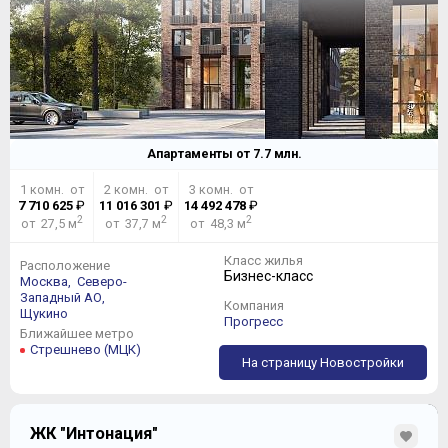
Апартаменты от
7.7
млн.
1 комн. от
2 комн. от
3 комн. от
7 710 625
₽
11 016 301
₽
14 492 478
₽
2
2
2
от 27,5 м
от 37,7 м
от 48,3 м
Класс жилья
Расположение
Бизнес-класс
Москва,
Северо-
Западный АО,
Компания
Щукино
Прогресс
Ближайшее метро
Стрешнево (МЦК)
На страницу Новостройки
ЖК "Интонация"