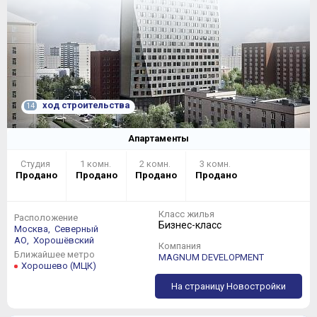
ход строительства
14
Апартаменты
Студия
1 комн.
2 комн.
3 комн.
Продано
Продано
Продано
Продано
Класс жилья
Расположение
Бизнес-класс
Москва,
Северный
АО,
Хорошёвский
Компания
Ближайшее метро
MAGNUM DEVELOPMENT
Хорошево (МЦК)
На страницу Новостройки