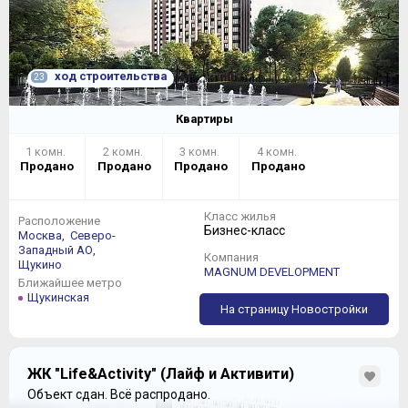
ход строительства
23
Квартиры
1 комн.
2 комн.
3 комн.
4 комн.
Продано
Продано
Продано
Продано
Класс жилья
Расположение
Бизнес-класс
Москва,
Северо-
Западный АО,
Компания
Щукино
MAGNUM DEVELOPMENT
Ближайшее метро
Щукинская
На страницу Новостройки
ЖК "Life&Activity" (Лайф и Активити)
Объект сдан.
Всё распродано.