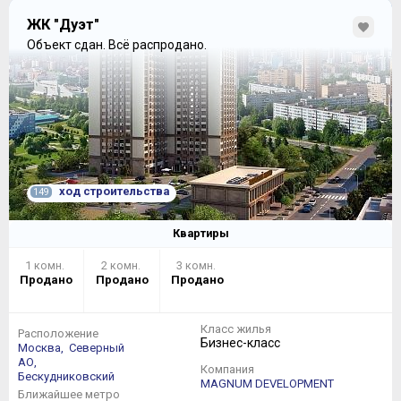
ЖК "Дуэт"
Объект сдан.
Всё распродано.
ход строительства
149
Квартиры
1 комн.
2 комн.
3 комн.
Продано
Продано
Продано
Класс жилья
Расположение
Бизнес-класс
Москва,
Северный
АО,
Компания
Бескудниковский
MAGNUM DEVELOPMENT
Ближайшее метро