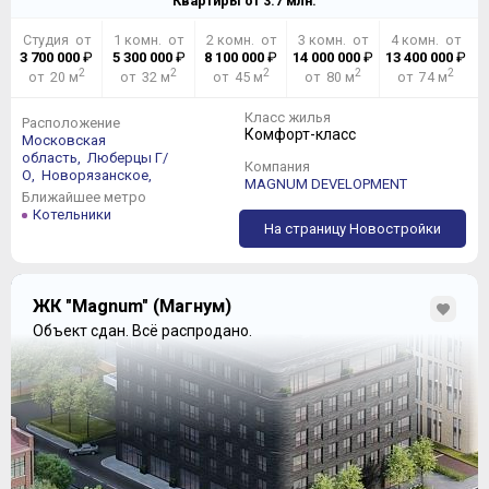
Квартиры от
3.7
млн.
Студия от
1 комн. от
2 комн. от
3 комн. от
4 комн. от
3 700 000
₽
5 300 000
₽
8 100 000
₽
14 000 000
₽
13 400 000
₽
2
2
2
2
2
от 20 м
от 32 м
от 45 м
от 80 м
от 74 м
Класс жилья
Расположение
Комфорт-класс
Московская
область,
Люберцы Г/
Компания
О,
Новорязанское,
MAGNUM DEVELOPMENT
Ближайшее метро
Котельники
На страницу Новостройки
ЖК "Magnum" (Магнум)
Объект сдан.
Всё распродано.