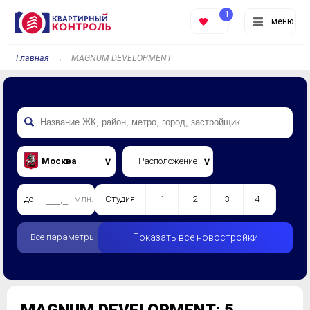
1
меню
Главная
MAGNUM DEVELOPMENT
Москва
Расположение
до
млн.
Студия
1
2
3
4+
Все параметры
Показать все новостройки